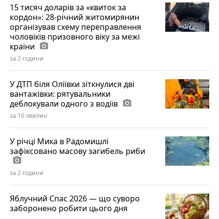
15 тисяч доларів за «квиток за
кордон»: 28-річний житомирянин
організував схему переправлення
чоловіків призовного віку за межі
країни
photo_camera
за 2 години
У ДТП біля Оліївки зіткнулися дві
вантажівки: рятувальники
деблокували одного з водіїв
photo_camera
за 16 хвилин
У річці Мика в Радомишлі
зафіксовано масову загибель риби
photo_camera
за 2 години
Яблучний Спас 2026 — що суворо
заборонено робити цього дня