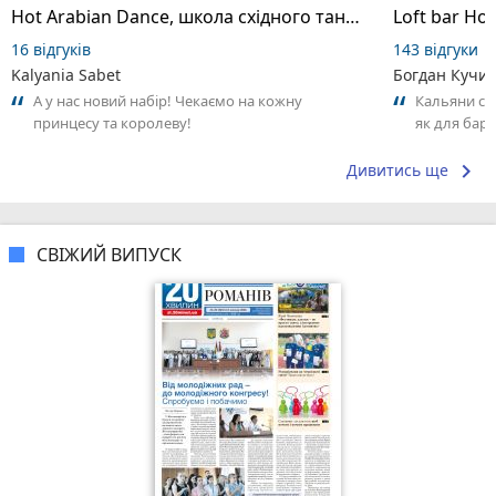
Hot Arabian Dance, школа східного танцю
Loft bar Ho
16 відгуків
143 відгуки
Kalyania Sabet
Богдан Кучи
А у нас новий набір! Чекаємо на кожну
Кальяни сма
принцесу та королеву!
як для бару
що я куштув
keyboard_arrow_right
Дивитись ще
СВІЖИЙ ВИПУСК