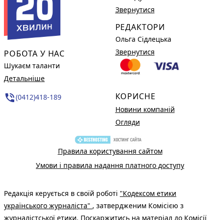
Звернутися
РЕДАКТОРИ
Ольга Сідлецька
Звернутися
РОБОТА У НАС
Шукаєм таланти
Детальніше
КОРИСНЕ
phone_in_talk
(0412)418-189
Новини компаній
Огляди
Правила користування сайтом
Умови і правила надання платного доступу
Редакція керується в своїй роботі
"Кодексом етики
українського журналіста"
, затвердженим Комісією з
журналістської етики. Поскаржитись на матеріал до Комісії