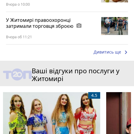
Вчора о 10:00
У Житомирі правоохоронці
затримали торговця зброєю
photo_camera
Вчора об 11:21
keyboard_arrow_right
Дивитись ще
Ваші відгуки про послуги у
Житомирі
4.5