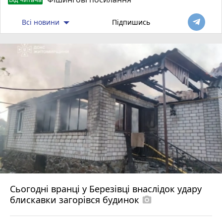
Всі новини
Підпишись
Сьогодні вранці у Березівці внаслідок удару
блискавки загорівся будинок
photo_camera