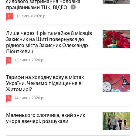
силового затримання чоловіка
працівниками ТЦК. ВІДЕО
play_circle_filled
11
18 липня 2026 р.
Лише через 1 рік та майже 8 місяців
Захисник на Щиті повернувся до
рідного міста Захисник Олександр
Піонткевич
6
13 липня 2026 р.
Тарифи на холодну воду в містах
України. Чекаємо підвищення в
Житомирі?
6
14 липня 2026 р.
Маленького хлопчика, який зник
учора ввечері, розшукали