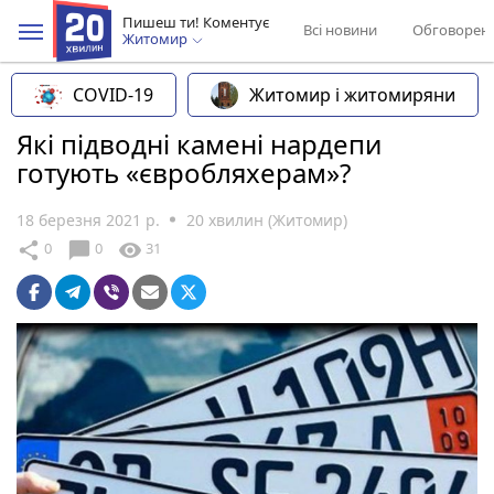
Пишеш ти! Коментує
Всі новини
Обговорен
Житомир
COVID-19
Житомир і житомиряни
Які підводні камені нардепи
готують «євробляхерам»?
18 березня 2021 р.
20 хвилин (Житомир)
chat_bubble
share
visibility
0
0
31