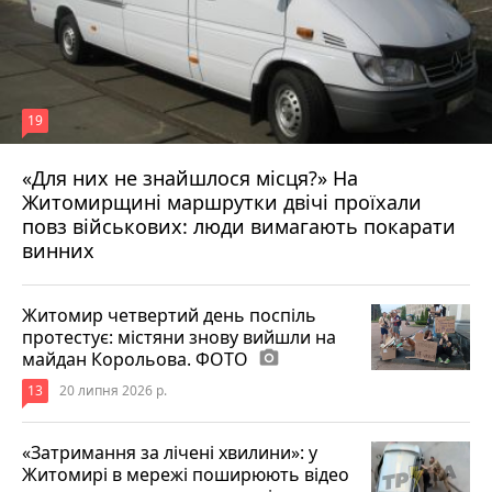
19
«Для них не знайшлося місця?» На
Житомирщині маршрутки двічі проїхали
17 липня 2026 р.
повз військових: люди вимагають покарати
винних
Житомир четвертий день поспіль
протестує: містяни знову вийшли на
майдан Корольова. ФОТО
photo_camera
13
20 липня 2026 р.
«Затримання за лічені хвилини»: у
Житомирі в мережі поширюють відео