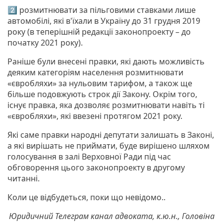
2️⃣ розмитнювати за пільговими ставками лише
автомобілі, які в'їхали в Україну до 31 грудня 2019
року (в теперішній редакції законопроекту – до
початку 2021 року).
Раніше були внесені правки, які дають можливість
деяким категоріям населення розмитнювати
«євробляхи» за нульовим тарифом, а також ще
більше подовжують строк дії Закону. Окрім того,
існує правка, яка дозволяє розмитнювати навіть ті
«євробляхи», які ввезені протягом 2021 року.
Які саме правки народні депутати залишать в Законі,
а які вирішать не приймати, буде вирішено шляхом
голосування в залі Верховної Ради під час
обговорення цього законопроекту в другому
читанні.
Коли це відбудеться, поки що невідомо..
Юридичний Телеграм канал адвоката, к.ю.н., Головіна