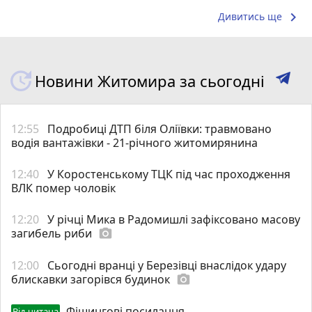
keyboard_arrow_right
Дивитись ще
Новини Житомира за сьогодні
12:55
Подробиці ДТП біля Оліївки: травмовано
водія вантажівки - 21-річного житомирянина
12:40
У Коростенському ТЦК під час проходження
ВЛК помер чоловік
12:20
У річці Мика в Радомишлі зафіксовано масову
загибель риби
photo_camera
12:00
Сьогодні вранці у Березівці внаслідок удару
блискавки загорівся будинок
photo_camera
Фішингові посилання
Від читача