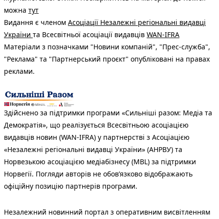
можна
тут
Видання є членом
Асоціації Незалежні регіональні видавці
України
та Всесвітньої асоціації видавців
WAN-IFRA
Матеріали з позначками "Новини компаній", "Прес-служба",
"Реклама" та "Партнерський проєкт" опубліковані на правах
реклами.
Здійснено за підтримки програми «Сильніші разом: Медіа та
Демократія», що реалізується Всесвітньою асоціацією
видавців новин (WAN-IFRA) у партнерстві з Асоціацією
«Незалежні регіональні видавці України» (АНРВУ) та
Норвезькою асоціацією медіабізнесу (MBL) за підтримки
Норвегії. Погляди авторів не обов’язково відображають
офіційну позицію партнерів програми.
Незалежний новинний портал з оперативним висвітленням