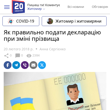
Пишеш ти! Коментує
Всі новини
Обговорен
Житомир
COVID-19
Житомир і житомиряни
Як правильно подати декларацію
при зміні прізвища
20 лютого 2018 р.
Анна Сергієнко
chat_bubble
share
visibility
0
0
2384