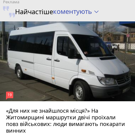
коментують
Найчастіше
19
«Для них не знайшлося місця?» На
Житомирщині маршрутки двічі проїхали
17 липня 2026 р.
повз військових: люди вимагають покарати
винних