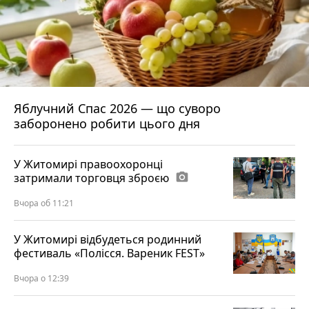
Яблучний Спас 2026 — що суворо
заборонено робити цього дня
У Житомирі правоохоронці
затримали торговця зброєю
photo_camera
Вчора об 11:21
У Житомирі відбудеться родинний
фестиваль «Полісся. Вареник FEST»
Вчора о 12:39