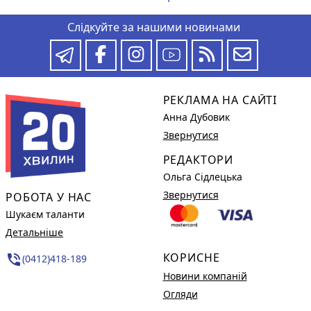
Слідкуйте за нашими новинами
РЕКЛАМА НА САЙТІ
Анна Дубовик
Звернутися
РЕДАКТОРИ
Ольга Сідлецька
Звернутися
РОБОТА У НАС
Шукаєм таланти
Детальніше
КОРИСНЕ
phone_in_talk
(0412)418-189
Новини компаній
Огляди