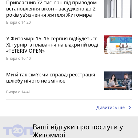
Привласнив 72 тис. грн під приводом
встановлення вікон – засуджено до 2
років ув’язнення жителя Житомира
Вчора о 14:20
У Житомирі 15–16 серпня відбудеться
XI турнір із плавання на відкритій воді
«TETERIV OPEN»
Вчора о 10:40
Ми й так сім'я: чи справді реєстрація
шлюбу нічого не змінює
Вчора о 14:41
keyboard_arrow_right
Дивитись ще
Ваші відгуки про послуги у
Житомирі