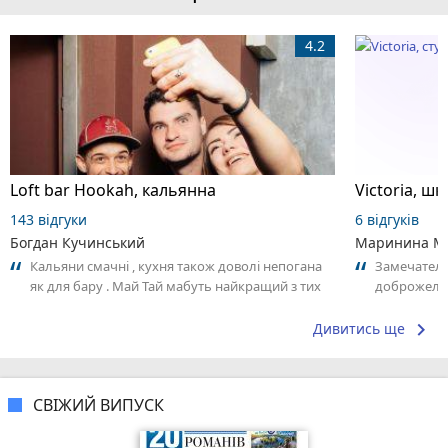
4.2
Loft bar Hookah, кальянна
143 відгуки
6 відгуків
Богдан Кучинський
Маринина М
Кальяни смачні , кухня також доволі непогана
Замечатель
як для бару . Май Тай мабуть найкращий з тих
доброжела
що я куштував ) . Повернуся до...
коллективо
keyboard_arrow_right
Дивитись ще
СВІЖИЙ ВИПУСК