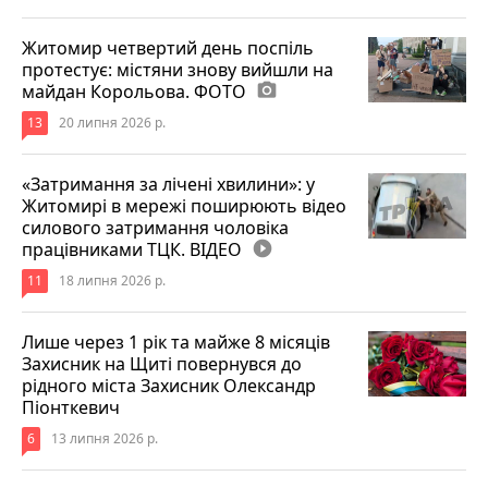
Житомир четвертий день поспіль
протестує: містяни знову вийшли на
майдан Корольова. ФОТО
photo_camera
13
20 липня 2026 р.
«Затримання за лічені хвилини»: у
Житомирі в мережі поширюють відео
силового затримання чоловіка
працівниками ТЦК. ВІДЕО
play_circle_filled
11
18 липня 2026 р.
Лише через 1 рік та майже 8 місяців
Захисник на Щиті повернувся до
рідного міста Захисник Олександр
Піонткевич
6
13 липня 2026 р.