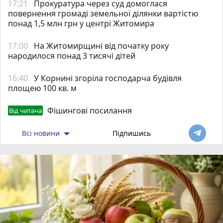
17:21
Прокуратура через суд домоглася
повернення громаді земельної ділянки вартістю
понад 1,5 млн грн у центрі Житомира
17:00
На Житомирщині від початку року
народилося понад 3 тисячі дітей
16:40
У Корнині згоріла господарча будівля
площею 100 кв. м
Фішингові посилання
Від читача
Всі новини
Підпишись