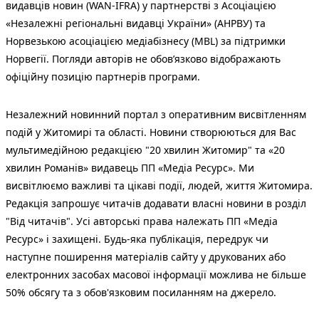
видавців новин (WAN-IFRA) у партнерстві з Асоціацією
«Незалежні регіональні видавці України» (АНРВУ) та
Норвезькою асоціацією медіабізнесу (MBL) за підтримки
Норвегії. Погляди авторів не обов’язково відображають
офіційну позицію партнерів програми.
Незалежний новинний портал з оперативним висвітленням
подій у Житомирі та області. Новини створюються для Вас
мультимедійною редакцією "20 хвилин Житомир" та «20
хвилин Романів» видавець ПП «Медіа Ресурс». Ми
висвітлюємо важливі та цікаві події, людей, життя Житомира.
Редакція запрошує читачів додавати власні новини в розділ
"Від читачів". Усі авторські права належать ПП «Медіа
Ресурс» і захищені. Будь-яка публiкацiя, передрук чи
наступне поширення матеріалів сайту у друкованих або
електронних засобах масової інформації можлива не більше
50% обсягу та з обов'язковим посиланням на джерело.