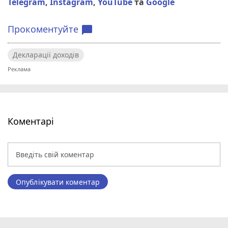
Telegram
,
Instagram
,
YouTube
та
Google
Прокоментуйте
chat_bubble
Декларації доходів
Коментарі
Опублікувати коментар