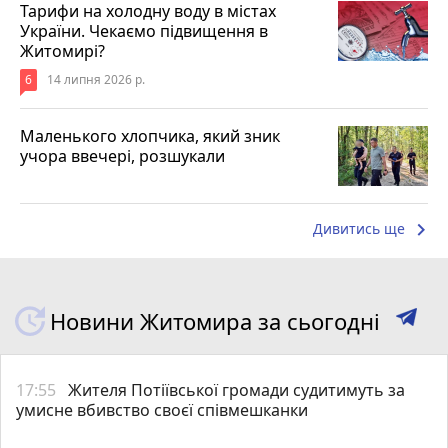
Тарифи на холодну воду в містах
України. Чекаємо підвищення в
Житомирі?
6
14 липня 2026 р.
Маленького хлопчика, який зник
учора ввечері, розшукали
keyboard_arrow_right
Дивитись ще
Новини Житомира за сьогодні
17:55
Жителя Потіївської громади судитимуть за
умисне вбивство своєї співмешканки