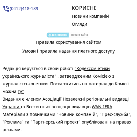
КОРИСНЕ
phone_in_talk
(0412)418-189
Новини компаній
Огляди
Правила користування сайтом
Умови і правила надання платного доступу
Редакція керується в своїй роботі
"Кодексом етики
українського журналіста"
, затвердженим Комісією з
журналістської етики. Поскаржитись на матеріал до Комісії
можна
тут
Видання є членом
Асоціації Незалежні регіональні видавці
України
та Всесвітньої асоціації видавців
WAN-IFRA
Матеріали з позначками "Новини компаній", "Прес-служба",
"Реклама" та "Партнерський проєкт" опубліковані на правах
реклами.