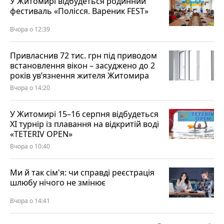
У Житомирі відбудеться родинний
фестиваль «Полісся. Вареник FEST»
Вчора о 12:39
Привласнив 72 тис. грн під приводом
встановлення вікон – засуджено до 2
років ув’язнення жителя Житомира
Вчора о 14:20
У Житомирі 15–16 серпня відбудеться
XI турнір із плавання на відкритій воді
«TETERIV OPEN»
Вчора о 10:40
Ми й так сім'я: чи справді реєстрація
шлюбу нічого не змінює
Вчора о 14:41