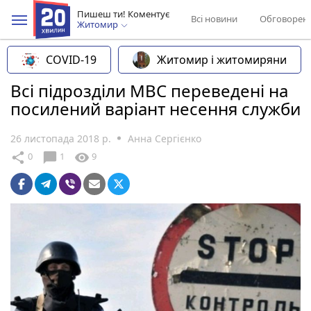
Пишеш ти! Коментує
Всі новини
Обговорен
Житомир
COVID-19
Житомир і житомиряни
Всі підрозділи МВС переведені на
посилений варіант несення служби
26 листопада 2018 р.
Анна Сергієнко
chat_bubble
share
visibility
0
1
9