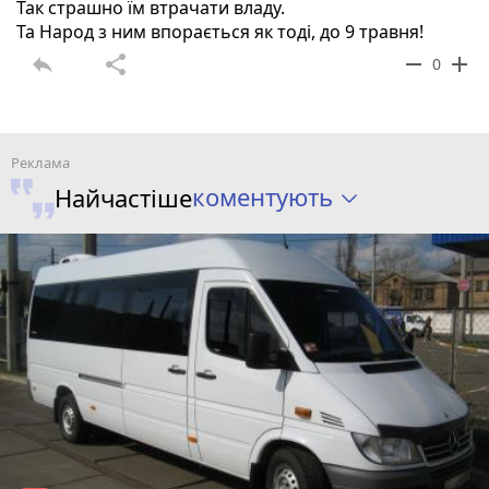
Так страшно їм втрачати владу.
Та Народ з ним впорається як тоді, до 9 травня!
reply
share
remove
add
0
коментують
Найчастіше