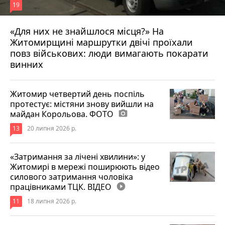
19
«Для них не знайшлося місця?» На
Житомирщині маршрутки двічі проїхали
17 липня 2026 р.
повз військових: люди вимагають покарати
винних
Житомир четвертий день поспіль
протестує: містяни знову вийшли на
майдан Корольова. ФОТО
photo_camera
13
20 липня 2026 р.
«Затримання за лічені хвилини»: у
Житомирі в мережі поширюють відео
силового затримання чоловіка
працівниками ТЦК. ВІДЕО
play_circle_filled
11
18 липня 2026 р.