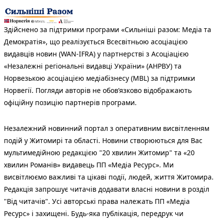
Здійснено за підтримки програми «Сильніші разом: Медіа та
Демократія», що реалізується Всесвітньою асоціацією
видавців новин (WAN-IFRA) у партнерстві з Асоціацією
«Незалежні регіональні видавці України» (АНРВУ) та
Норвезькою асоціацією медіабізнесу (MBL) за підтримки
Норвегії. Погляди авторів не обов’язково відображають
офіційну позицію партнерів програми.
Незалежний новинний портал з оперативним висвітленням
подій у Житомирі та області. Новини створюються для Вас
мультимедійною редакцією "20 хвилин Житомир" та «20
хвилин Романів» видавець ПП «Медіа Ресурс». Ми
висвітлюємо важливі та цікаві події, людей, життя Житомира.
Редакція запрошує читачів додавати власні новини в розділ
"Від читачів". Усі авторські права належать ПП «Медіа
Ресурс» і захищені. Будь-яка публiкацiя, передрук чи