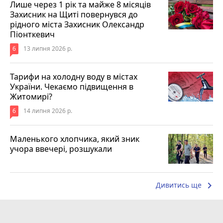
Лише через 1 рік та майже 8 місяців
Захисник на Щиті повернувся до
рідного міста Захисник Олександр
Піонткевич
6
13 липня 2026 р.
Тарифи на холодну воду в містах
України. Чекаємо підвищення в
Житомирі?
6
14 липня 2026 р.
Маленького хлопчика, який зник
учора ввечері, розшукали
keyboard_arrow_right
Дивитись ще