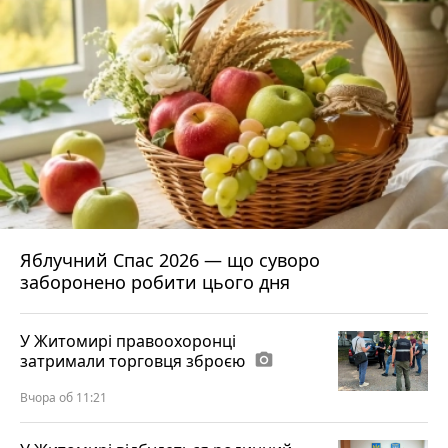
Яблучний Спас 2026 — що суворо
заборонено робити цього дня
У Житомирі правоохоронці
затримали торговця зброєю
photo_camera
Вчора об 11:21