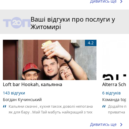
keyboard_arrow_right
Дивитись ще
Ваші відгуки про послуги у
Житомирі
4.2
Loft bar Hookah, кальянна
143 відгуки
6 відгуків
Богдан Кучинський
Команда top2
Кальяни смачні , кухня також доволі непогана
Додайте пер
як для бару . Май Тай мабуть найкращий з тих
приватна ш
що я куштував ) . Повернуся до...
досвідом – 
keyboard_arrow_right
Дивитись ще