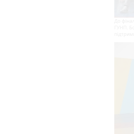
До фіна
ГУНП. Б
підтримк