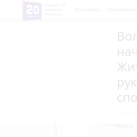
Пишеш ти!
Всі новини
Обговоренн
Коментує
Житомир
Во
на
Жи
ру
спо
28 серпня