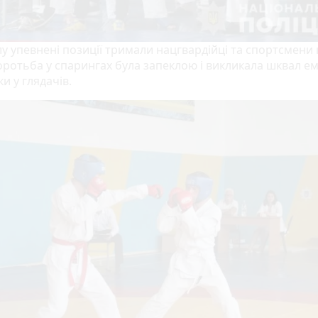
лу упевнені позиції тримали нацгвардійці та спортсмени
оротьба у спарингах була запеклою і викликала шквал ем
и у глядачів.