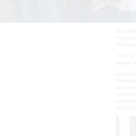
Однойме
структу
навчаль
Участь 
відомств
До учас
Головно
загалом
поліції 
окремої
та обла