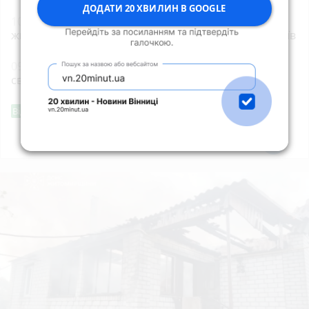
ДОДАТИ 20 ХВИЛИН В GOOGLE
10:04
«Заміна» сім-картки обернулася кредитами:
жителька Звягельщини потрапила на гачок шахраїв
09:00
8 серпня: все про цей день, яке церковне
свято, прикмети, забобони і погода у Житомирі
Фішингові посилання
Від читача
Всі новини
Підпишись