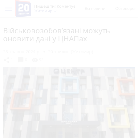
Пишеш ти! Коментує
Всі новини
Обговорен
Житомир
Військовозобов’язані можуть
оновити дані у ЦНАПах
28 травня 2024 р.
20 хвилин (Житомир)
chat_bubble
share
visibility
1
0
92