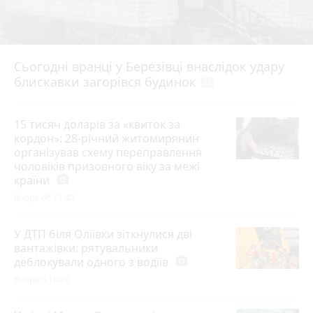
Сьогодні вранці у Березівці внаслідок удару
блискавки загорівся будинок
photo_camera
15 тисяч доларів за «квиток за
кордон»: 28-річний житомирянин
організував схему переправлення
чоловіків призовного віку за межі
країни
photo_camera
Вчора об 11:40
У ДТП біля Оліївки зіткнулися дві
вантажівки: рятувальники
деблокували одного з водіїв
photo_camera
Вчора о 10:20