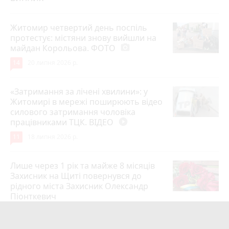
Житомир четвертий день поспіль
протестує: містяни знову вийшли на
майдан Корольова. ФОТО
photo_camera
14
20 липня 2026 р.
«Затримання за лічені хвилини»: у
Житомирі в мережі поширюють відео
силового затримання чоловіка
працівниками ТЦК. ВІДЕО
play_circle_filled
11
18 липня 2026 р.
Лише через 1 рік та майже 8 місяців
Захисник на Щиті повернувся до
рідного міста Захисник Олександр
Піонткевич
6
13 липня 2026 р.