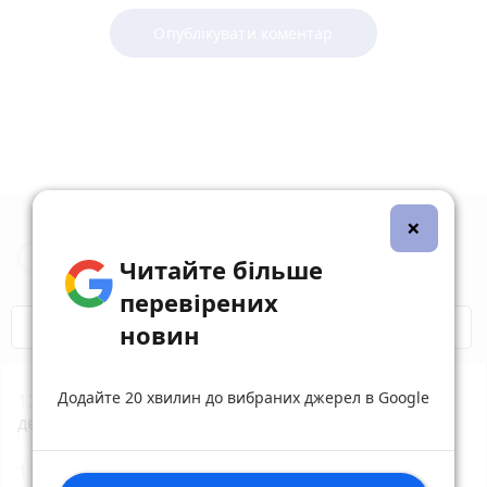
Опублікувати коментар
×
Новини Житомира за сьогодні
Читайте більше
перевірених
COVID-19
Житомир і житомиряни
новин
Додайте 20 хвилин до вибраних джерел в Google
12:35
Штраф за неволодіння державною мовою:
деталі нового законопроєкту
11:25
Борщівник: як уберегтися?