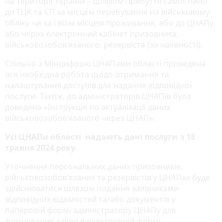
на території України – шляхом прибуття самостійно
до ТЦК та СП за місцем перебування на військовому
обліку чи за своїм місцем проживання, або до ЦНАПу,
або через електронний кабінет призовника,
військовозобов’язаного, резервіста (за наявності).
Спільно з Мінцифрою ЦНАПами області проведена
вся необхідна робота щодо отримання та
налаштування доступів для надання відповідної
послуги. Також, до адміністраторів ЦНАПів була
доведена «Інструкція по актуалізації даних
військовозобов’язаного через ЦНАП».
Усі ЦНАПи області надають дані послуги з 18
травня 2024 року.
Уточнення персональних даних призовників,
військовозобов’язаних та резервістів у ЦНАПах буде
здійснюватися шляхом подання заявниками
відповідних відомостей та/або документів у
паперовій формі адміністратору ЦНАПу для
формування заяви в електронній формі.