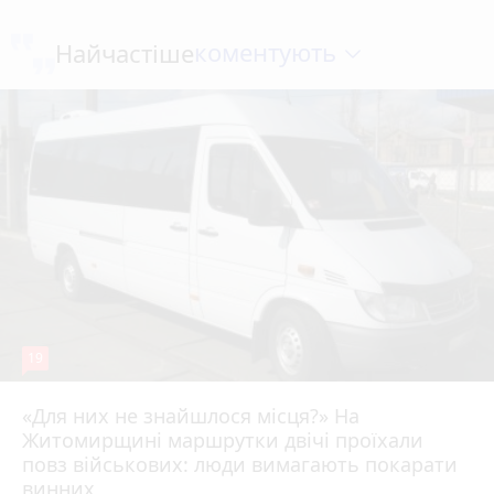
коментують
Найчастіше
19
«Для них не знайшлося місця?» На
Житомирщині маршрутки двічі проїхали
17 липня 2026 р.
повз військових: люди вимагають покарати
винних