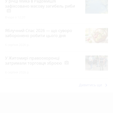
У річці Мика в Радомишлі
зафіксовано масову загибель риби
photo_camera
Вчора о 12:20
Яблучний Спас 2026 — що суворо
заборонено робити цього дня
6 серпня 2026 р.
У Житомирі правоохоронці
затримали торговця зброєю
photo_camera
6 серпня 2026 р.
keyboard_arrow_right
Дивитись ще