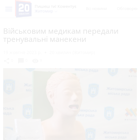
Пишеш ти! Коментує
Всі новини
Обговорен
Житомир
Військовим медикам передали
тренувальні манекени
19 жовтня 2023 р.
20 хвилин (Житомир)
chat_bubble
share
visibility
0
0
9