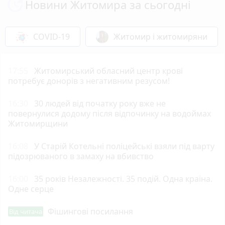
Новини Житомира за сьогодні
COVID-19
Житомир і житомиряни
17:55
Житомирський обласний центр крові
потребує донорів з негативним резусом!
16:30
30 людей від початку року вже не
повернулися додому після відпочинку на водоймах
Житомирщини
16:08
У Старій Котельні поліцейські взяли під варту
підозрюваного в замаху на вбивство
16:00
35 років Незалежності. 35 подій. Одна країна.
Одне серце
Фішингові посилання
Від читача