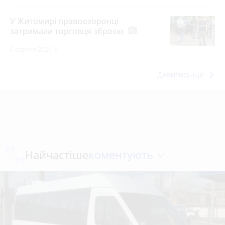
У Житомирі правоохоронці
затримали торговця зброєю
photo_camera
6 серпня 2026 р.
keyboard_arrow_right
Дивитись ще
коментують
Найчастіше