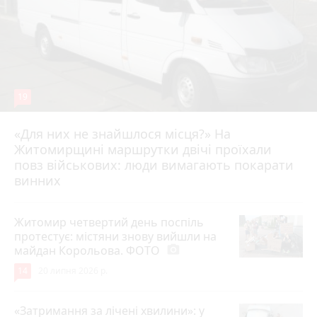
19
«Для них не знайшлося місця?» На
Житомирщині маршрутки двічі проїхали
17 липня 2026 р.
повз військових: люди вимагають покарати
винних
Житомир четвертий день поспіль
протестує: містяни знову вийшли на
майдан Корольова. ФОТО
photo_camera
14
20 липня 2026 р.
«Затримання за лічені хвилини»: у