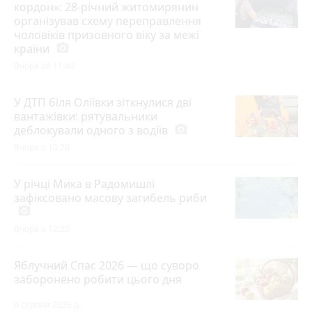
кордон»: 28-річний житомирянин
організував схему переправлення
чоловіків призовного віку за межі
країни
photo_camera
Вчора об 11:40
У ДТП біля Оліївки зіткнулися дві
вантажівки: рятувальники
деблокували одного з водіїв
photo_camera
Вчора о 10:20
У річці Мика в Радомишлі
зафіксовано масову загибель риби
photo_camera
Вчора о 12:20
Яблучний Спас 2026 — що суворо
заборонено робити цього дня
6 серпня 2026 р.