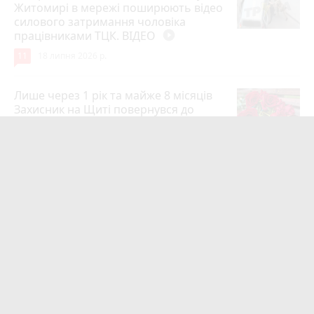
Житомирі в мережі поширюють відео
силового затримання чоловіка
працівниками ТЦК. ВІДЕО
play_circle_filled
11
18 липня 2026 р.
Лише через 1 рік та майже 8 місяців
Захисник на Щиті повернувся до
рідного міста Захисник Олександр
Піонткевич
6
13 липня 2026 р.
Тарифи на холодну воду в містах
України. Чекаємо підвищення в
Житомирі?
6
14 липня 2026 р.
Маленького хлопчика, який зник
учора ввечері, розшукали