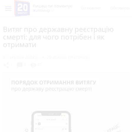
Пишеш ти! Коментує
Всі новини
Обговорен
Житомир
Витяг про державну реєстрацію
смерті: для чого потрібен і як
отримати
27 червня 2024 р.
20 хвилин (Житомир)
chat_bubble
share
visibility
1
0
57