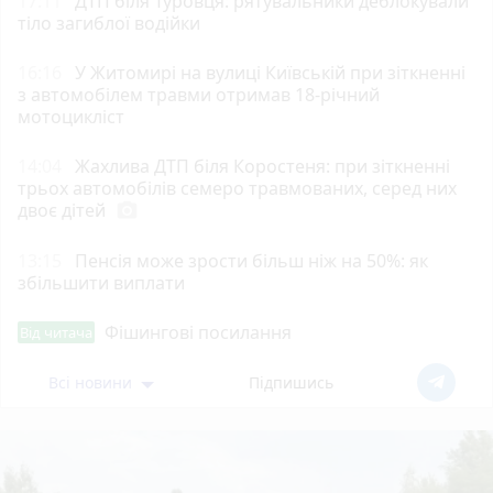
17:11
ДТП біля Туровця: рятувальники деблокували
тіло загиблої водійки
16:16
У Житомирі на вулиці Київській при зіткненні
з автомобілем травми отримав 18-річний
мотоцикліст
14:04
Жахлива ДТП біля Коростеня: при зіткненні
трьох автомобілів семеро травмованих, серед них
двоє дітей
photo_camera
13:15
Пенсія може зрости більш ніж на 50%: як
збільшити виплати
Фішингові посилання
Від читача
Всі новини
Підпишись