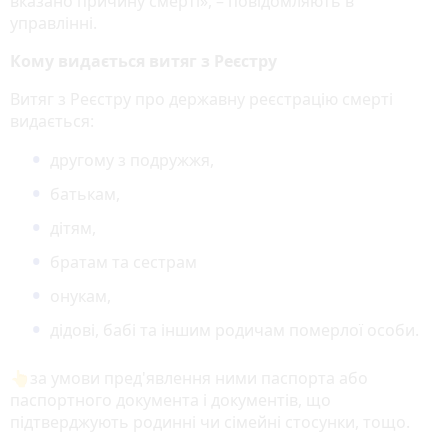
вказано причину смерті», – повідомляють в
управлінні.
Кому видається витяг з Реєстру
Витяг з Реєстру про державну реєстрацію смерті
видається:
другому з подружжя,
батькам,
дітям,
братам та сестрам
онукам,
дідові, бабі та іншим родичам померлої особи.
👆за умови пред'явлення ними паспорта або
паспортного документа і документів, що
підтверджують родинні чи сімейні стосунки, тощо.