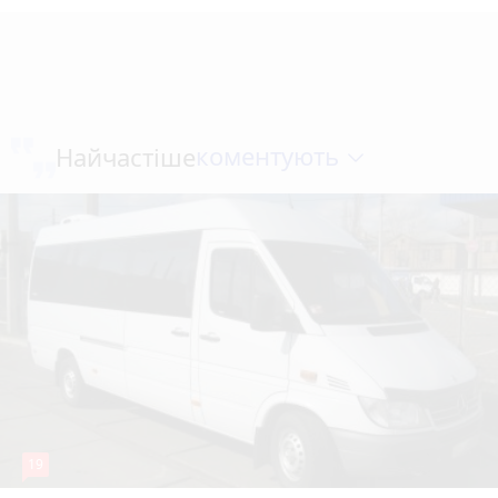
коментують
Найчастіше
19