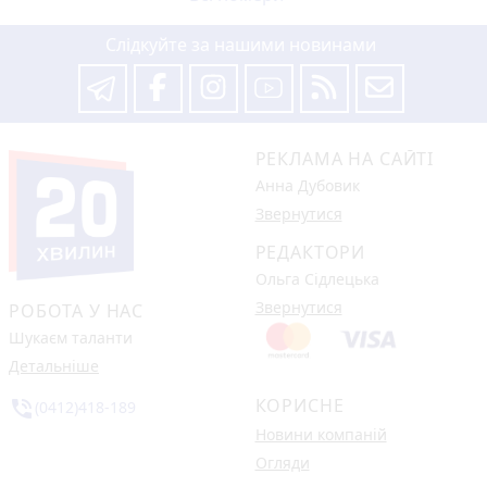
Слідкуйте за нашими новинами
РЕКЛАМА НА САЙТІ
Анна Дубовик
Звернутися
РЕДАКТОРИ
Ольга Сідлецька
Звернутися
РОБОТА У НАС
Шукаєм таланти
Детальніше
КОРИСНЕ
phone_in_talk
(0412)418-189
Новини компаній
Огляди