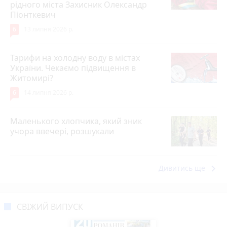
рідного міста Захисник Олександр
Піонткевич
6
13 липня 2026 р.
Тарифи на холодну воду в містах
України. Чекаємо підвищення в
Житомирі?
6
14 липня 2026 р.
Маленького хлопчика, який зник
учора ввечері, розшукали
keyboard_arrow_right
Дивитись ще
СВІЖИЙ ВИПУСК