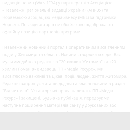
видавців новин (WAN-IFRA) у партнерстві з Асоціацією
«Незалежні регіональні видавці України» (АНРВУ) та
Норвезькою асоціацією медіабізнесу (MBL) за підтримки
Норвегії. Погляди авторів не обов’язково відображають
офіційну позицію партнерів програми.
Незалежний новинний портал з оперативним висвітленням
подій у Житомирі та області. Новини створюються для Вас
мультимедійною редакцією "20 хвилин Житомир" та «20
хвилин Романів» видавець ПП «Медіа Ресурс». Ми
висвітлюємо важливі та цікаві події, людей, життя Житомира.
Редакція запрошує читачів додавати власні новини в розділ
"Від читачів". Усі авторські права належать ПП «Медіа
Ресурс» і захищені. Будь-яка публiкацiя, передрук чи
наступне поширення матеріалів сайту у друкованих або
електронних засобах масової інформації можлива не більше
50% обсягу та з обов'язковим посиланням на джерело.