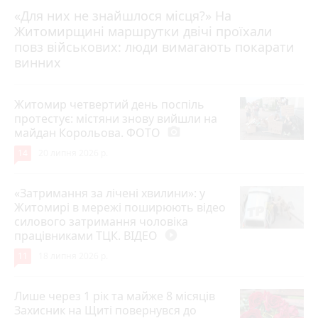
«Для них не знайшлося місця?» На
Житомирщині маршрутки двічі проїхали
17 липня 2026 р.
повз військових: люди вимагають покарати
винних
Житомир четвертий день поспіль
протестує: містяни знову вийшли на
майдан Корольова. ФОТО
photo_camera
14
20 липня 2026 р.
«Затримання за лічені хвилини»: у
Житомирі в мережі поширюють відео
силового затримання чоловіка
працівниками ТЦК. ВІДЕО
play_circle_filled
11
18 липня 2026 р.
Лише через 1 рік та майже 8 місяців
Захисник на Щиті повернувся до