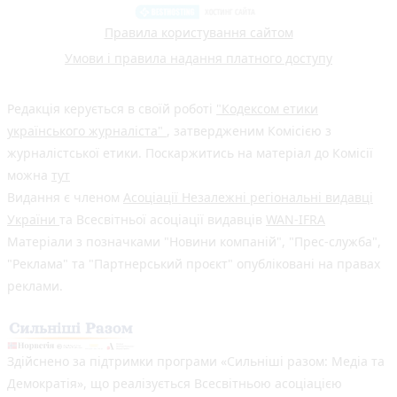
Правила користування сайтом
Умови і правила надання платного доступу
Редакція керується в своїй роботі
"Кодексом етики
українського журналіста"
, затвердженим Комісією з
журналістської етики. Поскаржитись на матеріал до Комісії
можна
тут
Видання є членом
Асоціації Незалежні регіональні видавці
України
та Всесвітньої асоціації видавців
WAN-IFRA
Матеріали з позначками "Новини компаній", "Прес-служба",
"Реклама" та "Партнерський проєкт" опубліковані на правах
реклами.
Здійснено за підтримки програми «Сильніші разом: Медіа та
Демократія», що реалізується Всесвітньою асоціацією