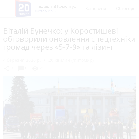
Пишеш ти! Коментує
Всі новини
Обговорен
Житомир
Віталій Бунечко: у Коростишеві
обговорили оновлення спецтехніки
громад через «5-7-9» та лізинг
4 березня 2026 р.
20 хвилин (Житомир)
chat_bubble
share
visibility
0
0
21