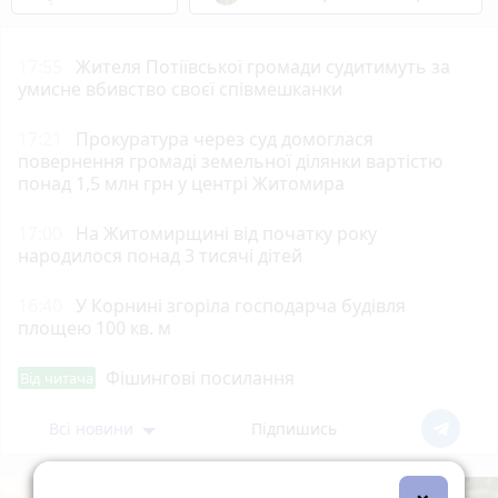
17:55
Жителя Потіївської громади судитимуть за
умисне вбивство своєї співмешканки
17:21
Прокуратура через суд домоглася
повернення громаді земельної ділянки вартістю
понад 1,5 млн грн у центрі Житомира
17:00
На Житомирщині від початку року
народилося понад 3 тисячі дітей
16:40
У Корнині згоріла господарча будівля
площею 100 кв. м
Фішингові посилання
Від читача
Всі новини
Підпишись