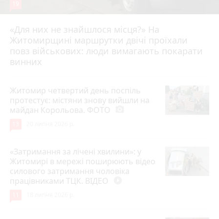
19
«Для них не знайшлося місця?» На
Житомирщині маршрутки двічі проїхали
17 липня 2026 р.
повз військових: люди вимагають покарати
винних
Житомир четвертий день поспіль
протестує: містяни знову вийшли на
майдан Корольова. ФОТО
photo_camera
13
20 липня 2026 р.
«Затримання за лічені хвилини»: у
Житомирі в мережі поширюють відео
силового затримання чоловіка
працівниками ТЦК. ВІДЕО
play_circle_filled
11
18 липня 2026 р.