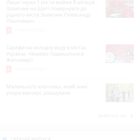
Лише через 1 рік та майже 8 місяців
Захисник на Щиті повернувся до
рідного міста Захисник Олександр
Піонткевич
6
13 липня 2026 р.
Тарифи на холодну воду в містах
України. Чекаємо підвищення в
Житомирі?
6
14 липня 2026 р.
Маленького хлопчика, який зник
учора ввечері, розшукали
keyboard_arrow_right
Дивитись ще
СВІЖИЙ ВИПУСК