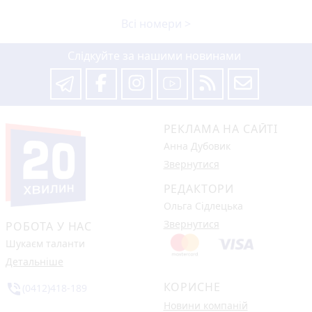
Всі номери >
Слідкуйте за нашими новинами
РЕКЛАМА НА САЙТІ
Анна Дубовик
Звернутися
РЕДАКТОРИ
Ольга Сідлецька
Звернутися
РОБОТА У НАС
Шукаєм таланти
Детальніше
КОРИСНЕ
phone_in_talk
(0412)418-189
Новини компаній