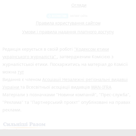
Огляди
Правила користування сайтом
Умови і правила надання платного доступу
Редакція керується в своїй роботі
"Кодексом етики
українського журналіста"
, затвердженим Комісією з
журналістської етики. Поскаржитись на матеріал до Комісії
можна
тут
Видання є членом
Асоціації Незалежні регіональні видавці
України
та Всесвітньої асоціації видавців
WAN-IFRA
Матеріали з позначками "Новини компаній", "Прес-служба",
"Реклама" та "Партнерський проєкт" опубліковані на правах
реклами.
Здійснено за підтримки програми «Сильніші разом: Медіа та