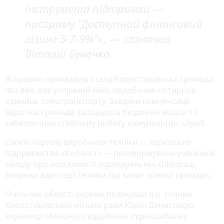
інструмент підтримки —
програму “Доступний фінансовий
лізинг 5-7-9%”», — зазначив
Віталій Бунечко.
Яскравим прикладом стала Коростишівська громада,
яка вже має успішний кейс придбання чотирьох
одиниць спецтранспорту. Завдяки компенсації
відсотків громада заощадила бюджетні кошти та
забезпечила стабільну роботу комунальних служб.
Своєю чергою виробники техніки — харківське
підприємство «Кобальт» — поінформували учасників
заходу про можливості індивідуальної співпраці,
зокрема адаптації техніки під запит кожної громади.
Очільник області окремо подякував в.о. голови
Коростишівської міської ради Юрію Денисовцю,
керівниці обласного відділення Укрексімбанку