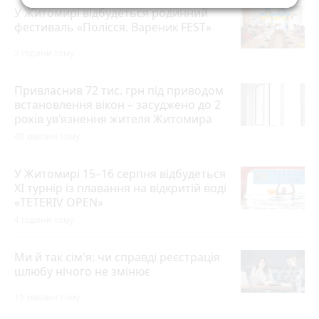
У Житомирі відбудеться родинний
фестиваль «Полісся. Вареник FEST»
2 години тому
Привласнив 72 тис. грн під приводом
встановлення вікон – засуджено до 2
років ув’язнення жителя Житомира
40 хвилин тому
У Житомирі 15–16 серпня відбудеться
XI турнір із плавання на відкритій воді
«TETERIV OPEN»
4 години тому
Ми й так сім'я: чи справді реєстрація
шлюбу нічого не змінює
19 хвилин тому