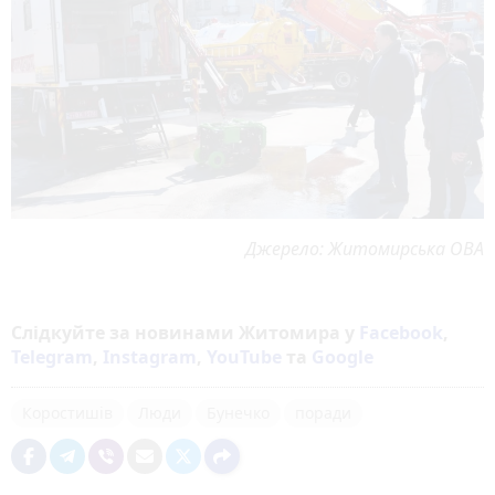
Джерело: Житомирська ОВА
Слідкуйте за новинами Житомира у
Facebook
,
Telegram
,
Instagram
,
YouTube
та
Google
Коростишів
Люди
Бунечко
поради