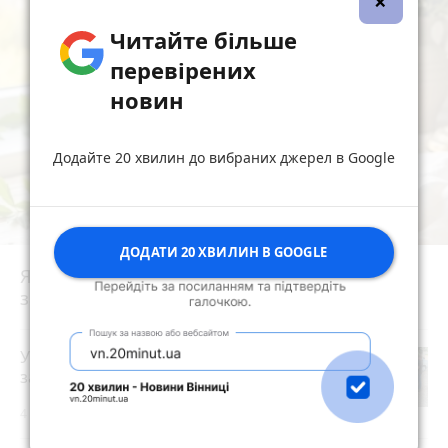
×
Читайте більше
перевірених
новин
Додайте 20 хвилин до вибраних джерел в Google
ДОДАТИ 20 ХВИЛИН В GOOGLE
Яблучний Спас 2026 — що суворо
заборонено робити цього дня
У Житомирі правоохоронці
затримали торговця зброєю
photo_camera
4 години тому