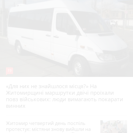
19
«Для них не знайшлося місця?» На
Житомирщині маршрутки двічі проїхали
17 липня 2026 р.
повз військових: люди вимагають покарати
винних
Житомир четвертий день поспіль
протестує: містяни знову вийшли на