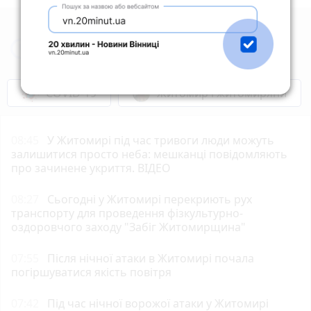
Новини Житомира за сьогодні
COVID-19
Житомир і житомиряни
08:45
У Житомирі під час тривоги люди можуть
залишитися просто неба: мешканці повідомляють
про зачинене укриття. ВІДЕО
08:27
Сьогодні у Житомирі перекриють рух
транспорту для проведення фізкультурно-
оздоровчого заходу "Забіг Житомирщина"
07:55
Після нічної атаки в Житомирі почала
погіршуватися якість повітря
07:42
Під час нічної ворожої атаки у Житомирі