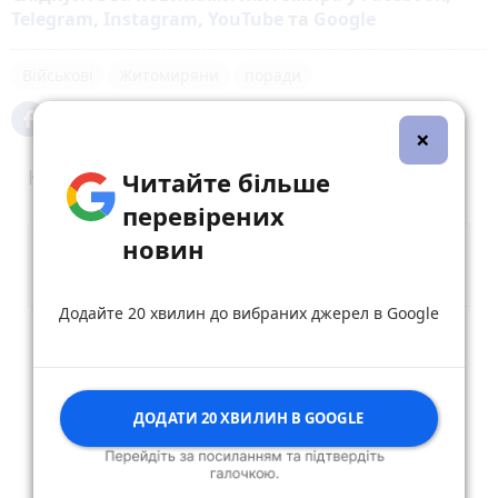
Telegram
,
Instagram
,
YouTube
та
Google
Військові
Житомиряни
поради
×
Коментарі
Читайте більше
перевірених
новин
Додайте 20 хвилин до вибраних джерел в Google
Опублікувати коментар
ДОДАТИ 20 ХВИЛИН В GOOGLE