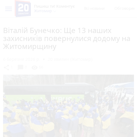
Пишеш ти! Коментує
Всі новини
Обговорен
Житомир
Віталій Бунечко: Ще 13 наших
захисників повернулися додому на
Житомирщину
6 березня 2026 р.
20 хвилин (Житомир)
chat_bubble
share
visibility
1
0
66