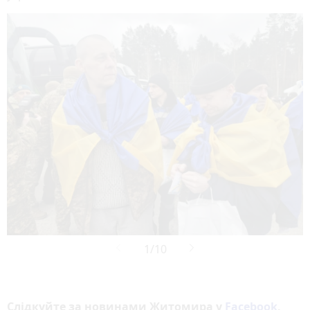

Слідкуйте за новинами Житомира у
Facebook
,