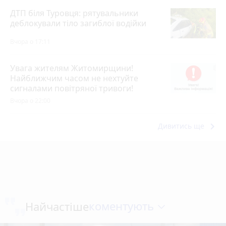
ДТП біля Туровця: рятувальники
деблокували тіло загиблої водійки
Вчора о 17:11
Увага жителям Житомирщини!
Найближчим часом не нехтуйте
сигналами повітряної тривоги!
Вчора о 22:00
keyboard_arrow_right
Дивитись ще
коментують
Найчастіше