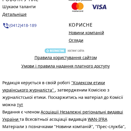
Шукаєм таланти
Детальніше
КОРИСНЕ
phone_in_talk
(0412)418-189
Новини компаній
Огляди
Правила користування сайтом
Умови і правила надання платного доступу
Редакція керується в своїй роботі
"Кодексом етики
українського журналіста"
, затвердженим Комісією з
журналістської етики. Поскаржитись на матеріал до Комісії
можна
тут
Видання є членом
Асоціації Незалежні регіональні видавці
України
та Всесвітньої асоціації видавців
WAN-IFRA
Матеріали з позначками "Новини компаній", "Прес-служба",