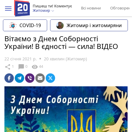
Пишеш ти! Коментує
Всі новини
Обговорен
Житомир
COVID-19
Житомир і житомиряни
Вітаємо з Днем Соборності
України! В єдності — сила! ВІДЕО
22 січня 2021 р.
20 хвилин (Житомир)
chat_bubble
share
visibility
1
0
44