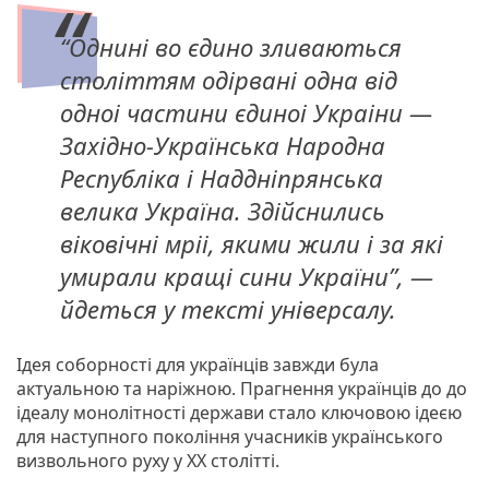
“Однині во єдино зливаються
століттям одірвані одна від
одноі частини єдиноі Украіни —
Західно-Українська Народна
Республіка і Наддніпрянська
велика Україна. Здійснились
віковічні мріі, якими жили і за які
умирали кращі сини України”, —
йдеться у тексті універсалу.
Ідея соборності для українців завжди була
актуальною та наріжною. Прагнення українців до до
ідеалу монолітності держави стало ключовою ідеєю
для наступного покоління учасників українського
визвольного руху у XX столітті.