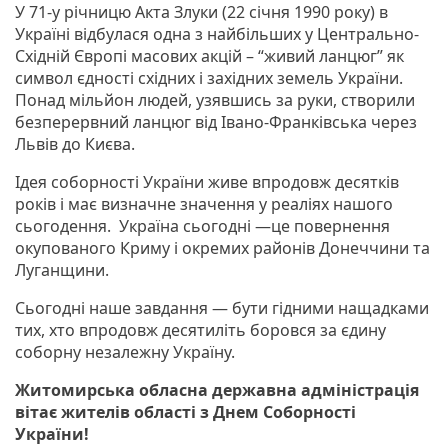
У 71-у річницю Акта Злуки (22 січня 1990 року) в
Україні відбулася одна з найбільших у Центрально-
Східній Європі масових акцій – “живий ланцюг” як
символ єдності східних і західних земель України.
Понад мільйон людей, узявшись за руки, створили
безперервний ланцюг від Івано-Франківська через
Львів до Києва.
Ідея соборності України живе впродовж десятків
років і має визначне значення у реаліях нашого
сьогодення. Україна сьогодні —це повернення
окупованого Криму і окремих районів Донеччини та
Луганщини.
Сьогодні наше завдання — бути гідними нащадками
тих, хто впродовж десятиліть боровся за єдину
соборну незалежну Україну.
Житомирська обласна державна адміністрація
вітає жителів області з Днем Соборності
України!