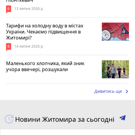
6
13 липня 2026 р.
Тарифи на холодну воду в містах
України. Чекаємо підвищення в
Житомирі?
6
14 липня 2026 р.
Маленького хлопчика, який зник
учора ввечері, розшукали
keyboard_arrow_right
Дивитись ще
Новини Житомира за сьогодні