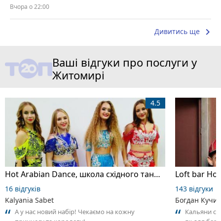
Вчора о 22:00
keyboard_arrow_right
Дивитись ще
Ваші відгуки про послуги у
Житомирі
4.5
Hot Arabian Dance, школа східного танцю
Loft bar Ho
16 відгуків
143 відгуки
Kalyania Sabet
Богдан Кучи
А у нас новий набір! Чекаємо на кожну
Кальяни сма