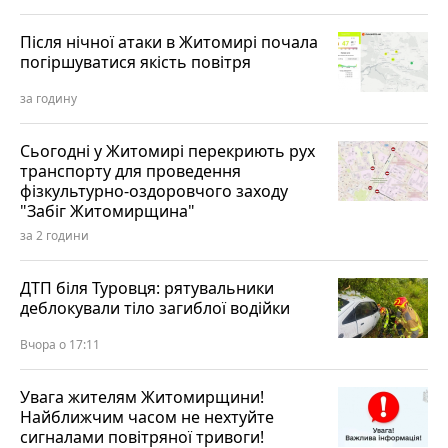
Після нічної атаки в Житомирі почала
погіршуватися якість повітря
за годину
Сьогодні у Житомирі перекриють рух
транспорту для проведення
фізкультурно-оздоровчого заходу
"Забіг Житомирщина"
за 2 години
ДТП біля Туровця: рятувальники
деблокували тіло загиблої водійки
Вчора о 17:11
Увага жителям Житомирщини!
Найближчим часом не нехтуйте
сигналами повітряної тривоги!