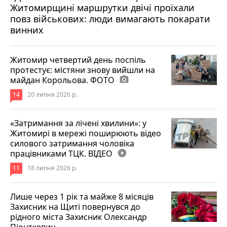
Житомирщині маршрутки двічі проїхали
17 липня 2026 р.
повз військових: люди вимагають покарати
винних
Житомир четвертий день поспіль
протестує: містяни знову вийшли на
майдан Корольова. ФОТО
photo_camera
14
20 липня 2026 р.
«Затримання за лічені хвилини»: у
Житомирі в мережі поширюють відео
силового затримання чоловіка
працівниками ТЦК. ВІДЕО
play_circle_filled
11
18 липня 2026 р.
Лише через 1 рік та майже 8 місяців
Захисник на Щиті повернувся до
рідного міста Захисник Олександр
Піонткевич