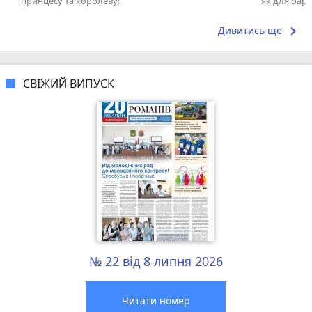
принцесу та королеву!
як для бару
що я куштув
keyboard_arrow_right
Дивитись ще
СВІЖИЙ ВИПУСК
№ 22 від 8 липня 2026
Читати номер