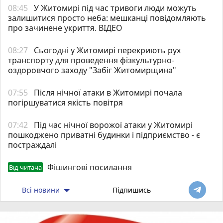
08:45
У Житомирі під час тривоги люди можуть
залишитися просто неба: мешканці повідомляють
про зачинене укриття. ВІДЕО
08:27
Сьогодні у Житомирі перекриють рух
транспорту для проведення фізкультурно-
оздоровчого заходу "Забіг Житомирщина"
07:55
Після нічної атаки в Житомирі почала
погіршуватися якість повітря
07:42
Під час нічної ворожої атаки у Житомирі
пошкоджено приватні будинки і підприємство - є
постраждалі
Фішингові посилання
Від читача
Всі новини
Підпишись