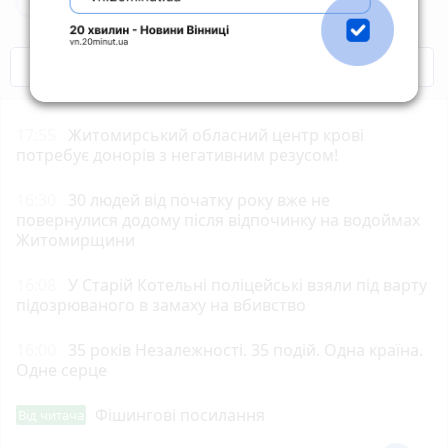
Новини Житомира за сьогодні
COVID-19
Житомир і житомиряни
17:55
Житомирський обласний центр крові
потребує донорів з негативним резусом!
16:30
30 людей від початку року вже не
повернулися додому після відпочинку на водоймах
Житомирщини
16:08
У Старій Котельні поліцейські взяли під варту
підозрюваного в замаху на вбивство
16:00
35 років Незалежності. 35 подій. Одна країна.
Одне серце
Фішингові посилання
Від читача