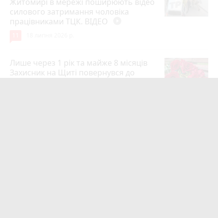
Житомирі в мережі поширюють відео
силового затримання чоловіка
працівниками ТЦК. ВІДЕО
play_circle_filled
11
18 липня 2026 р.
Лише через 1 рік та майже 8 місяців
Захисник на Щиті повернувся до
рідного міста Захисник Олександр
Піонткевич
6
13 липня 2026 р.
Тарифи на холодну воду в містах
України. Чекаємо підвищення в
Житомирі?
6
14 липня 2026 р.
Маленького хлопчика, який зник
учора ввечері, розшукали