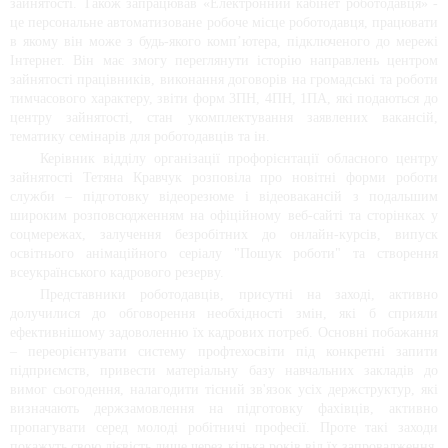
зайнятості. Також запрацював «Електронний кабінет роботодавця» - 
це персональне автоматизоване робоче місце роботодавця, працювати 
в якому він може з будь-якого комп’ютера, підключеного до мережі 
Інтернет. Він 
має змогу переглянути історію направлень центром 
зайнятості працівників, виконання договорів на громадські та роботи 
тимчасового характеру, звіти форм 3ПН, 4ПН, 1ПА, які подаються до 
центру зайнятості, стан укомплектування заявлених вакансій, 
тематику семінарів для роботодавців та ін.
Керівник відділу організації профорієнтації обласного центру 
зайнятості Тетяна Кравчук розповіла про новітні форми роботи 
служби – підготовку відеорезюме і відеовакансій з подальшим 
широким розповсюдженням на офіційному веб-сайті та сторінках у 
соцмережах, залучення безробітних до онлайн-курсів, випуск 
освітнього анімаційного серіалу "Пошук роботи" та створення 
всеукраїнського кадрового резерву.
Представники роботодавців, присутні на заході, активно 
долучилися до обговорення необхідності змін, які б сприяли 
ефективнішому задоволенню їх кадрових потреб. Основні побажання 
– переорієнтувати систему профтехосвіти під конкретні запити 
підприємств, привести матеріальну базу навчальних закладів до 
вимог сьогодення, налагодити тісний зв'язок усіх держструктур, які 
визначають держзамовлення на підготовку фахівців, активно 
пропагувати серед молоді робітничі професії. Проте такі заходи 
покажуть свою дієвість лише через кілька років від їх запровадження, 