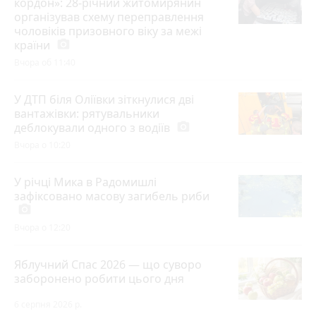
кордон»: 28-річний житомирянин
організував схему переправлення
чоловіків призовного віку за межі
країни
photo_camera
Вчора об 11:40
У ДТП біля Оліївки зіткнулися дві
вантажівки: рятувальники
деблокували одного з водіїв
photo_camera
Вчора о 10:20
У річці Мика в Радомишлі
зафіксовано масову загибель риби
photo_camera
Вчора о 12:20
Яблучний Спас 2026 — що суворо
заборонено робити цього дня
6 серпня 2026 р.