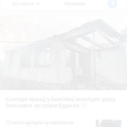
Всі новини
Підпишись
Сьогодні вранці у Березівці внаслідок удару
блискавки загорівся будинок
photo_camera
15 тисяч доларів за «квиток за