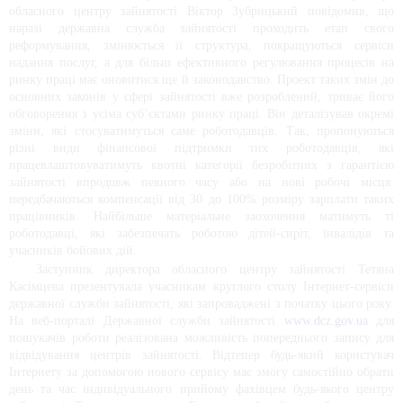
обласного центру зайнятості Віктор Зубрицький повідомив, що 
наразі державна служба зайнятості проходить етап свого 
реформування, змінюється її структура, покращуються сервіси 
надання послуг, а для більш ефективного регулювання процесів на 
ринку праці має оновитися ще й законодавство. Проект таких змін до 
основних законів у сфері зайнятості вже розроблений, триває його 
обговорення з усіма суб’єктами ринку праці. Він деталізував окремі 
зміни, які стосуватимуться саме роботодавців. Так, пропонуються 
різні види фінансової підтримки тих роботодавців, які 
працевлаштовуватимуть квотні категорії безробітних з гарантією 
зайнятості впродовж певного часу або на нові робочі місця: 
передбачаються компенсації від 30 до 100% розміру зарплати таких 
працівників. Найбільше матеріальне заохочення матимуть ті 
роботодавці, які забезпечать роботою дітей-сиріт, інвалідів та 
учасників бойових дій. 
Заступник директора обласного центру зайнятості Тетяна 
Касімцева презентувала учасникам круглого столу Інтернет-сервіси 
державної служби зайнятості, які запроваджені з початку цього року. 
На веб-порталі Державної служби зайнятості 
www.dcz.gov.ua
 для 
пошукачів роботи реалізована можливість попереднього запису для 
відвідування центрів зайнятості. Відтепер будь-який користувач 
Інтернету за допомогою нового сервісу має змогу самостійно обрати 
день та час індивідуального прийому фахівцем будь-якого центру 