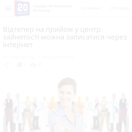
Пишеш ти! Коментує
Всі новини
Обговорен
Житомир
Відтепер на прийом у центр
зайнятості можна записатися через
інтернет
24 січня 2017 р.
Анна Сергієнко
chat_bubble
share
visibility
1
0
76