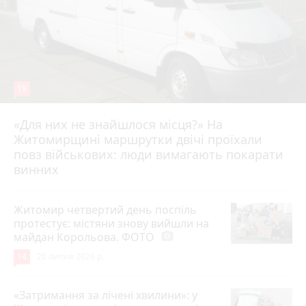
19
«Для них не знайшлося місця?» На
Житомирщині маршрутки двічі проїхали
17 липня 2026 р.
повз військових: люди вимагають покарати
винних
Житомир четвертий день поспіль
протестує: містяни знову вийшли на
майдан Корольова. ФОТО
photo_camera
14
20 липня 2026 р.
«Затримання за лічені хвилини»: у