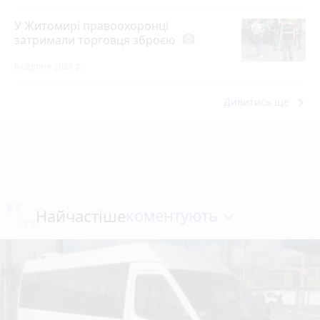
У Житомирі правоохоронці
затримали торговця зброєю
photo_camera
6 серпня 2026 р.
keyboard_arrow_right
Дивитись ще
коментують
Найчастіше