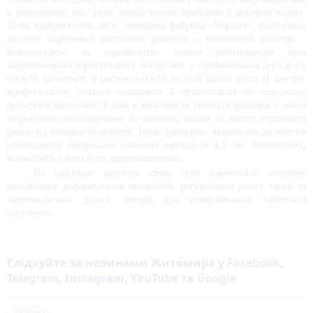
а роботодавці вже зараз мають великі проблеми з добором кадрів. 
Деякі підприємства, як-то панчішна фабрика «Україна», налагодила 
систему підготовки потрібних фахівців – помічників майстра – 
безпосередньо на виробництві, іншим роботодавцям було 
запропоновано користуватись послугами з профнавчання державної 
служби зайнятості: в системі служби по всій країні діють 11 центрів 
профтехосвіти, сучасно оснащених й орієнтованих на підготовку 
дорослого населення. Також є можливість готувати фахівців з числа 
безробітних безпосередньо на робочих місцях за кошти страхового 
фонду на випадок безробіття. Торік, приміром, відповідно до запитів 
роботодавців професійне навчання проходили 4,5 тис. безробітних, 
майже 98% з яких були працевлаштовані.
Усі учасники круглого столу були одностайні: потрібне 
невідкладне реформування механізмів регулювання ринку праці та 
запровадження дієвих заходів для стимулювання зайнятості 
населення.
Слідкуйте за новинами Житомира у
Facebook
,
Telegram
,
Instagram
,
YouTube
та
Google