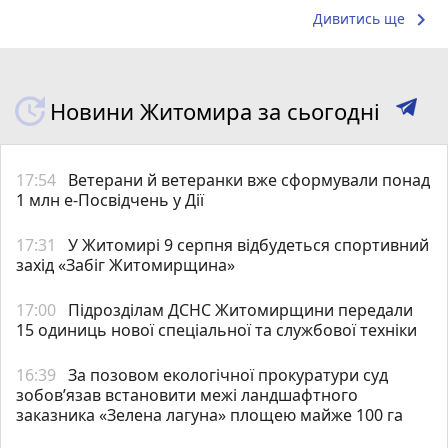
keyboard_arrow_right
Дивитись ще
Новини Житомира за сьогодні
17:54
Ветерани й ветеранки вже сформували понад
1 млн е-Посвідчень у Дії
17:31
У Житомирі 9 серпня відбудеться спортивний
захід «Забіг Житомирщина»
17:00
Підрозділам ДСНС Житомирщини передали
15 одиниць нової спеціальної та службової техніки
16:39
За позовом екологічної прокуратури суд
зобов’язав встановити межі ландшафтного
заказника «Зелена лагуна» площею майже 100 га