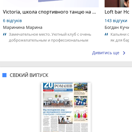
Victoria, школа спортивного танцю на пілоні
Loft bar Ho
6 відгуків
143 відгуки
Маринина Марина
Богдан Кучи
Замечательное место. Уютный клуб с очень
Кальяни сма
доброжелательным и профессиональным
як для бару
коллективом.
що я куштув
keyboard_arrow_right
Дивитись ще
СВІЖИЙ ВИПУСК