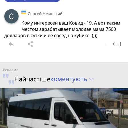
Сергей Уминский
Кому интересен ваш Ковид - 19. А вот каким
местом зарабатывает молодая мама 7500
долларов в сутки и её сосед на кубике :))))
reply
share
remove
add
0
коментують
Найчастіше