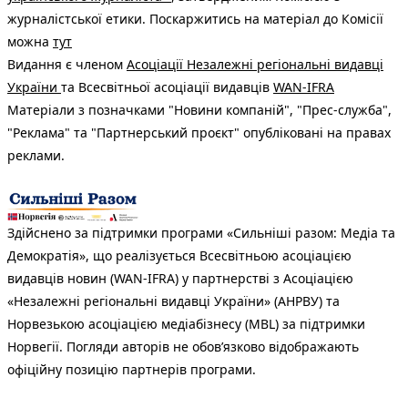
журналістської етики. Поскаржитись на матеріал до Комісії
можна
тут
Видання є членом
Асоціації Незалежні регіональні видавці
України
та Всесвітньої асоціації видавців
WAN-IFRA
Матеріали з позначками "Новини компаній", "Прес-служба",
"Реклама" та "Партнерський проєкт" опубліковані на правах
реклами.
Здійснено за підтримки програми «Сильніші разом: Медіа та
Демократія», що реалізується Всесвітньою асоціацією
видавців новин (WAN-IFRA) у партнерстві з Асоціацією
«Незалежні регіональні видавці України» (АНРВУ) та
Норвезькою асоціацією медіабізнесу (MBL) за підтримки
Норвегії. Погляди авторів не обов’язково відображають
офіційну позицію партнерів програми.