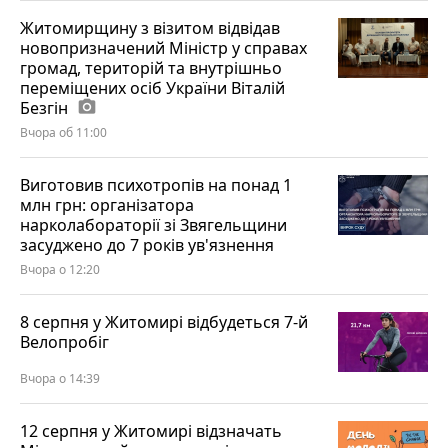
Житомирщину з візитом відвідав
новопризначений Міністр у справах
громад, територій та внутрішньо
переміщених осіб України Віталій
Безгін
photo_camera
Вчора об 11:00
Виготовив психотропів на понад 1
млн грн: організатора
нарколабораторії зі Звягельщини
засуджено до 7 років ув'язнення
Вчора о 12:20
8 серпня у Житомирі відбудеться 7-й
Велопробіг
Вчора о 14:39
12 серпня у Житомирі відзначать