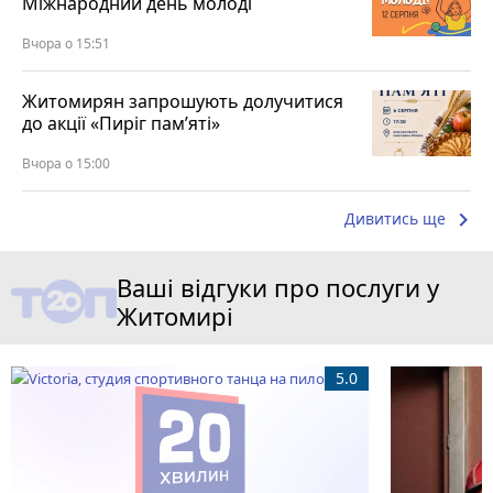
Міжнародний день молоді
Вчора о 15:51
Житомирян запрошують долучитися
до акції «Пиріг пам’яті»
Вчора о 15:00
keyboard_arrow_right
Дивитись ще
Ваші відгуки про послуги у
Житомирі
5.0