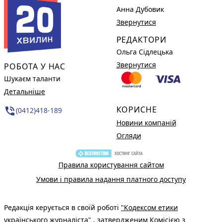
Анна Дубовик
Звернутися
РЕДАКТОРИ
Ольга Сідлецька
Звернутися
РОБОТА У НАС
Шукаєм таланти
Детальніше
КОРИСНЕ
phone_in_talk
(0412)418-189
Новини компаній
Огляди
Правила користування сайтом
Умови і правила надання платного доступу
Редакція керується в своїй роботі
"Кодексом етики
українського журналіста"
, затвердженим Комісією з