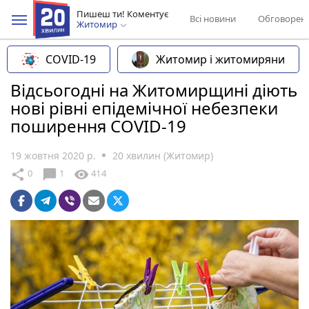
Пишеш ти! Коментує
Всі новини
Обговорен
Житомир
COVID-19
Житомир і житомиряни
Відсьогодні на Житомирщині діють
нові рівні епідемічної небезпеки
поширення COVID-19
19 жовтня 2020 р.
20 хвилин (Житомир)
chat_bubble
share
visibility
0
1
414