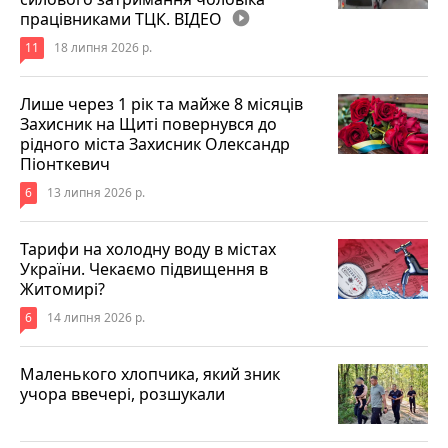
працівниками ТЦК. ВІДЕО
play_circle_filled
11
18 липня 2026 р.
Лише через 1 рік та майже 8 місяців
Захисник на Щиті повернувся до
рідного міста Захисник Олександр
Піонткевич
6
13 липня 2026 р.
Тарифи на холодну воду в містах
України. Чекаємо підвищення в
Житомирі?
6
14 липня 2026 р.
Маленького хлопчика, який зник
учора ввечері, розшукали