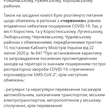
Романівському, Ружинському, Хорошівському
районах.
Також на засіданні комісії було розглянуто питання
щодо обмежень в регіонах з
«червоним»
рівнем
епідемічної небезпеки поширення COVID-19. Так, у
місті Коростень та у Коростенському, Лугинському,
Любарському, Черняхівському, Чуднівському
районах з обмеженнями, передбаченими пунктом
15 постанови Кабінету Міністрів України від 22
липня 2020 р. № 641 “Про встановлення карантину
та запровадження посилених протиепідемічних
заходів на території із значним поширенням гострої
респіраторної хвороби COVID-19, спричиненої
коронавірусом SARS-CoV-2”, крім наступних
обмежень:
- регулярні та нерегулярні перевезення пасажирів
автомобільним, залізничним транспортом, міським
електротранспортом, метрополітеном у міському
сполученні, крім перевезення: