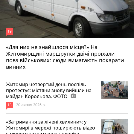
19
«Для них не знайшлося місця?» На
Житомирщині маршрутки двічі проїхали
17 липня 2026 р.
повз військових: люди вимагають покарати
винних
Житомир четвертий день поспіль
протестує: містяни знову вийшли на
майдан Корольова. ФОТО
photo_camera
13
20 липня 2026 р.
«Затримання за лічені хвилини»: у
Житомирі в мережі поширюють відео
силового затримання чоловіка