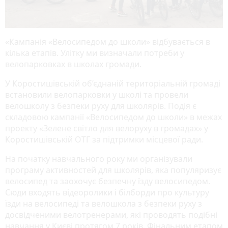
«Кампанія «Велосипедом до школи» відбувається в
кілька етапів. Улітку ми визначали потреби у
велопарковках в школах громади.
У Коростишівській об’єднаній територіальній громаді
встановили велопарковки у школі та провели
велошколу з безпеки руху для школярів. Подія є
складовою кампанії «Велосипедом до школи» в межах
проекту «Зелене світло для велоруху в громадах» у
Коростишівській ОТГ за підтримки місцевої ради.
На початку навчального року ми організували
програму активностей для школярів, яка популяризує
велосипед та заохочує безпечну їзду велосипедом.
Сюди входять відеоролики і білборди про культуру
їзди на велосипеді та велошкола з безпеки руху з
досвідченими велотренерами, які проводять подібні
навчання у Києві протягом 7 років. Фінальним етапом