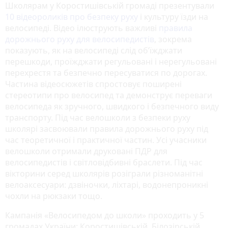
Школярам у Коростишівській громаді презентували
10 відеороликів про безпеку руху
і культуру їзди на
велосипеді. Відео ілюструють важливі
правила
дорожнього руху для велосипедистів
, зокрема
показують, як на велосипеді слід об’їжджати
перешкоди, проїжджати регульовані і нерегульовані
перехрестя та безпечно пересуватися по дорогах.
Частина відеосюжетів спростовує поширені
стереотипи про велосипед та демонструє переваги
велосипеда як зручного, швидкого і безпечного виду
транспорту. Під час велошколи з безпеки руху
школярі засвоювали правила дорожнього руху під
час теоретичної і практичної частин. Усі учасники
велошколи отримали друковані ПДР для
велосипедистів і світловідбивні браслети. Під час
вікторини серед школярів розіграли різноманітні
велоаксесуари: дзвіночки, ліхтарі, водонепроникні
чохли на рюкзаки тощо.
Кампанія «Велосипедом до школи» проходить у 5
громадах України: Коростишівській, Білозірській,