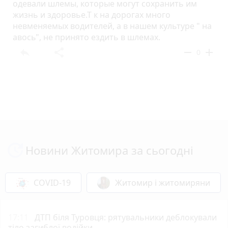
одевали шлемы, которые могут сохранить им
жизнь и здоровье.Т к на дорогах много
невменяемых водителей, а в нашем культуре " на
авось", не принято ездить в шлемах.
reply
share
remove
add
0
Новини Житомира за сьогодні
COVID-19
Житомир і житомиряни
17:11
ДТП біля Туровця: рятувальники деблокували
тіло загиблої водійки