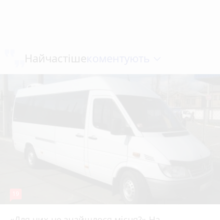
коментують
Найчастіше
19
«Для них не знайшлося місця?» На