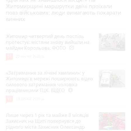
Житомирщині маршрутки двічі проїхали
17 липня 2026 р.
повз військових: люди вимагають покарати
винних
Житомир четвертий день поспіль
протестує: містяни знову вийшли на
майдан Корольова. ФОТО
photo_camera
14
20 липня 2026 р.
«Затримання за лічені хвилини»: у
Житомирі в мережі поширюють відео
силового затримання чоловіка
працівниками ТЦК. ВІДЕО
play_circle_filled
11
18 липня 2026 р.
Лише через 1 рік та майже 8 місяців
Захисник на Щиті повернувся до
рідного міста Захисник Олександр