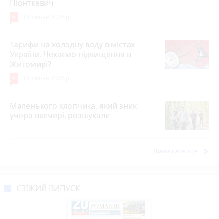
Піонткевич
6
13 липня 2026 р.
Тарифи на холодну воду в містах
України. Чекаємо підвищення в
Житомирі?
6
14 липня 2026 р.
Маленького хлопчика, який зник
учора ввечері, розшукали
keyboard_arrow_right
Дивитись ще
СВІЖИЙ ВИПУСК