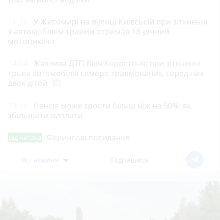
16:16
У Житомирі на вулиці Київській при зіткненні
з автомобілем травми отримав 18-річний
мотоцикліст
14:04
Жахлива ДТП біля Коростеня: при зіткненні
трьох автомобілів семеро травмованих, серед них
двоє дітей
photo_camera
13:15
Пенсія може зрости більш ніж на 50%: як
збільшити виплати
Фішингові посилання
Від читача
Всі новини
Підпишись