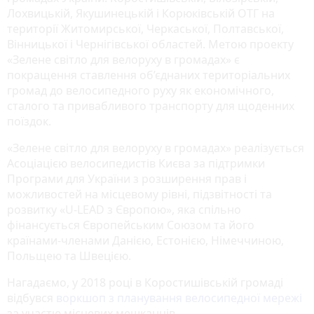
Лохвицькій, Якушинецькій і Корюківській ОТГ на
території Житомирської, Черкаської, Полтавської,
Вінницької і Чернігівської областей. Метою проекту
«Зелене світло для велоруху в громадах» є
покращення ставлення об’єднаних територіальних
громад до велосипедного руху як економічного,
сталого та привабливого транспорту для щоденних
поїздок.
«Зелене світло для велоруху в громадах» реалізується
Асоціацією велосипедистів Києва за підтримки
Програми для України з розширення прав і
можливостей на місцевому рівні, підзвітності та
розвитку «U-LEAD з Європою», яка спільно
фінансується Європейським Союзом та його
країнами-членами Данією, Естонією, Німеччиною,
Польщею та Швецією.
Нагадаємо, у 2018 році в Коростишівській громаді
відбувся
воркшоп з планування велосипедної мережі
за участю місцевих мешканців.