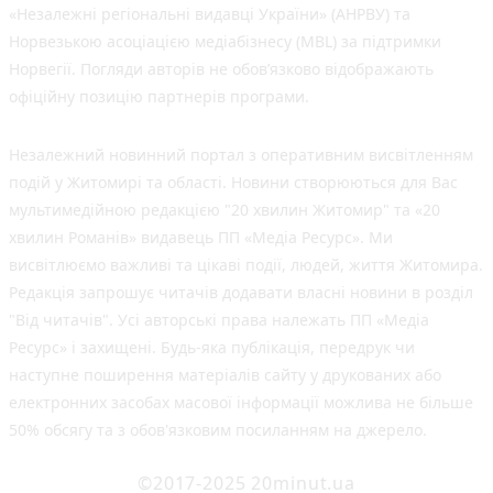
«Незалежні регіональні видавці України» (АНРВУ) та
Норвезькою асоціацією медіабізнесу (MBL) за підтримки
Норвегії. Погляди авторів не обов’язково відображають
офіційну позицію партнерів програми.
Незалежний новинний портал з оперативним висвітленням
подій у Житомирі та області. Новини створюються для Вас
мультимедійною редакцією "20 хвилин Житомир" та «20
хвилин Романів» видавець ПП «Медіа Ресурс». Ми
висвітлюємо важливі та цікаві події, людей, життя Житомира.
Редакція запрошує читачів додавати власні новини в розділ
"Від читачів". Усі авторські права належать ПП «Медіа
Ресурс» і захищені. Будь-яка публiкацiя, передрук чи
наступне поширення матеріалів сайту у друкованих або
електронних засобах масової інформації можлива не більше
50% обсягу та з обов'язковим посиланням на джерело.
©2017-2025 20minut.ua