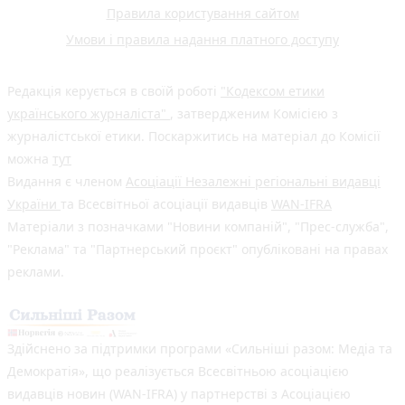
Правила користування сайтом
Умови і правила надання платного доступу
Редакція керується в своїй роботі
"Кодексом етики
українського журналіста"
, затвердженим Комісією з
журналістської етики. Поскаржитись на матеріал до Комісії
можна
тут
Видання є членом
Асоціації Незалежні регіональні видавці
України
та Всесвітньої асоціації видавців
WAN-IFRA
Матеріали з позначками "Новини компаній", "Прес-служба",
"Реклама" та "Партнерський проєкт" опубліковані на правах
реклами.
Здійснено за підтримки програми «Сильніші разом: Медіа та
Демократія», що реалізується Всесвітньою асоціацією
видавців новин (WAN-IFRA) у партнерстві з Асоціацією