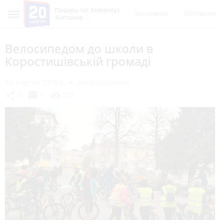
Пишеш ти! Коментує
Всі новини
Обговорен
Житомир
Велосипедом до школи в
Коростишівській громаді
30 жовтня 2018 р.
Анна Сергієнко
chat_bubble
share
visibility
2
1
227