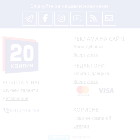
Слідкуйте за нашими новинами
РЕКЛАМА НА САЙТІ
Анна Дубовик
Звернутися
РЕДАКТОРИ
Ольга Сідлецька
Звернутися
РОБОТА У НАС
Шукаєм таланти
Детальніше
КОРИСНЕ
phone_in_talk
(0412)418-189
Новини компаній
Огляди