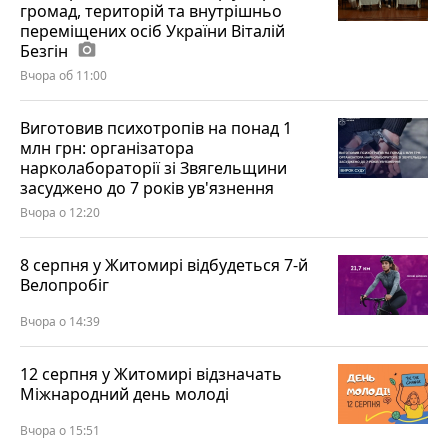
громад, територій та внутрішньо
переміщених осіб України Віталій
Безгін
photo_camera
Вчора об 11:00
Виготовив психотропів на понад 1
млн грн: організатора
нарколабораторії зі Звягельщини
засуджено до 7 років ув'язнення
Вчора о 12:20
8 серпня у Житомирі відбудеться 7-й
Велопробіг
Вчора о 14:39
12 серпня у Житомирі відзначать
Міжнародний день молоді
Вчора о 15:51