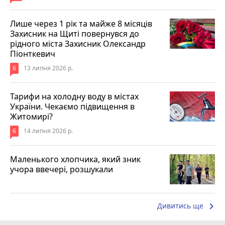
Лише через 1 рік та майже 8 місяців
Захисник на Щиті повернувся до
рідного міста Захисник Олександр
Піонткевич
6
13 липня 2026 р.
Тарифи на холодну воду в містах
України. Чекаємо підвищення в
Житомирі?
6
14 липня 2026 р.
Маленького хлопчика, який зник
учора ввечері, розшукали
keyboard_arrow_right
Дивитись ще