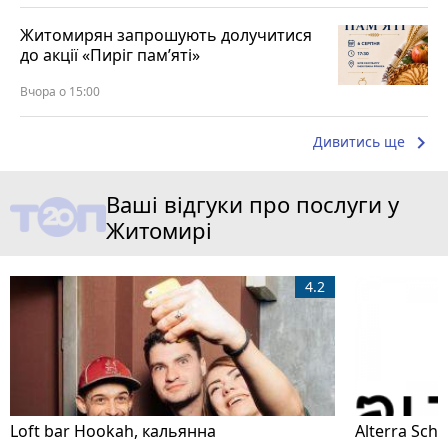
Житомирян запрошують долучитися
до акції «Пиріг пам’яті»
Вчора о 15:00
keyboard_arrow_right
Дивитись ще
Ваші відгуки про послуги у
Житомирі
4.2
Loft bar Hookah, кальянна