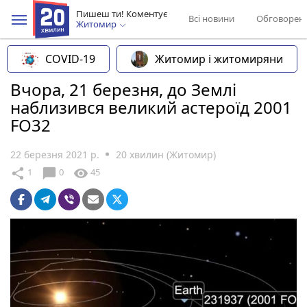
Пишеш ти! Коментує
Всі новини
Обговорен
Житомир
COVID-19
Житомир і житомиряни
Вчора, 21 березня, до Землі
наблизився великий астероїд 2001
FO32
22 березня 2021 р.
20 хвилин (Житомир)
chat_bubble
share
visibility
1
0
45