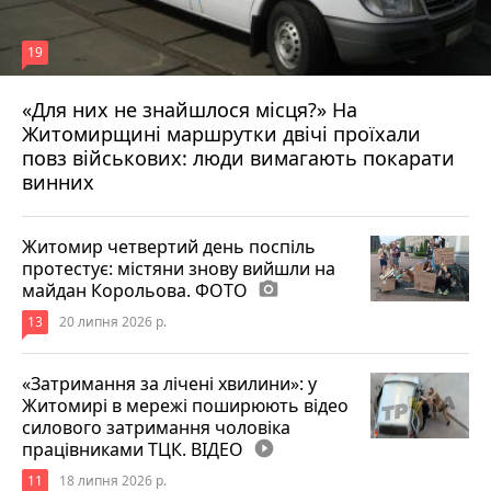
19
«Для них не знайшлося місця?» На
Житомирщині маршрутки двічі проїхали
17 липня 2026 р.
повз військових: люди вимагають покарати
винних
Житомир четвертий день поспіль
протестує: містяни знову вийшли на
майдан Корольова. ФОТО
photo_camera
13
20 липня 2026 р.
«Затримання за лічені хвилини»: у
Житомирі в мережі поширюють відео
силового затримання чоловіка
працівниками ТЦК. ВІДЕО
play_circle_filled
11
18 липня 2026 р.