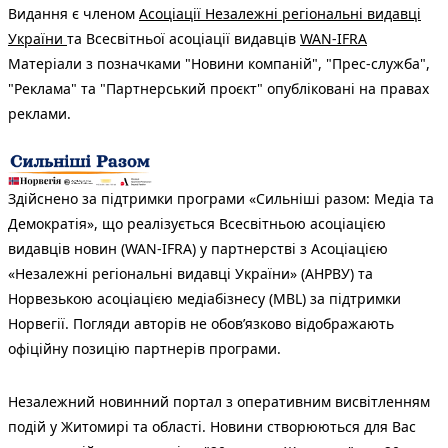
Видання є членом
Асоціації Незалежні регіональні видавці
України
та Всесвітньої асоціації видавців
WAN-IFRA
Матеріали з позначками "Новини компаній", "Прес-служба",
"Реклама" та "Партнерський проєкт" опубліковані на правах
реклами.
Здійснено за підтримки програми «Сильніші разом: Медіа та
Демократія», що реалізується Всесвітньою асоціацією
видавців новин (WAN-IFRA) у партнерстві з Асоціацією
«Незалежні регіональні видавці України» (АНРВУ) та
Норвезькою асоціацією медіабізнесу (MBL) за підтримки
Норвегії. Погляди авторів не обов’язково відображають
офіційну позицію партнерів програми.
Незалежний новинний портал з оперативним висвітленням
подій у Житомирі та області. Новини створюються для Вас