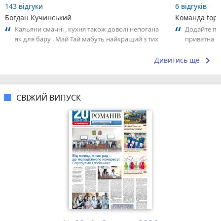
143 відгуки
6 відгуків
Богдан Кучинський
Команда top2
Кальяни смачні , кухня також доволі непогана
Додайте пер
як для бару . Май Тай мабуть найкращий з тих
приватна ш
що я куштував ) . Повернуся до...
досвідом – 
keyboard_arrow_right
Дивитись ще
СВІЖИЙ ВИПУСК