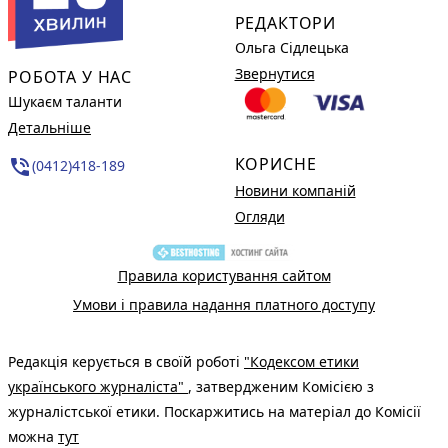
РЕДАКТОРИ
Ольга Сідлецька
Звернутися
РОБОТА У НАС
Шукаєм таланти
Детальніше
КОРИСНЕ
phone_in_talk
(0412)418-189
Новини компаній
Огляди
Правила користування сайтом
Умови і правила надання платного доступу
Редакція керується в своїй роботі
"Кодексом етики
українського журналіста"
, затвердженим Комісією з
журналістської етики. Поскаржитись на матеріал до Комісії
можна
тут