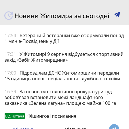
Новини Житомира за сьогодні
17:54
Ветерани й ветеранки вже сформували понад
1 млн е-Посвідчень у Дії
17:31
У Житомирі 9 серпня відбудеться спортивний
захід «Забіг Житомирщина»
17:00
Підрозділам ДСНС Житомирщини передали
15 одиниць нової спеціальної та службової техніки
16:39
За позовом екологічної прокуратури суд
зобов’язав встановити межі ландшафтного
заказника «Зелена лагуна» площею майже 100 га
Фішингові посилання
Від читача