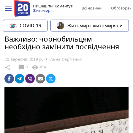
Пишеш ти! Коментує
Всі новини
Обговорен
Житомир
COVID-19
Житомир і житомиряни
Важливо: чорнобильцям
необхідно замінити посвідчення
20 вересня 2019 р.
Анна Сергієнко
chat_bubble
share
visibility
1
0
164