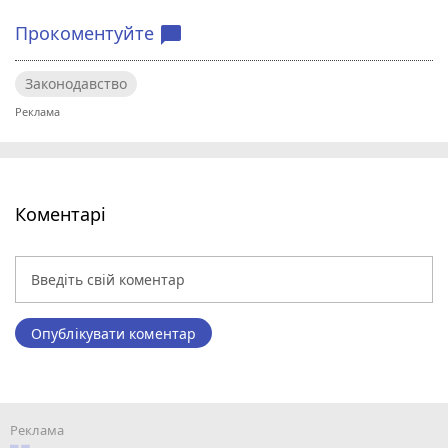
Прокоментуйте
chat_bubble
Законодавство
Коментарі
Опублікувати коментар