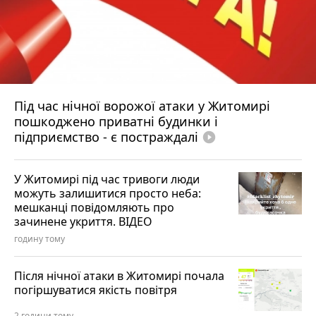
Під час нічної ворожої атаки у Житомирі
пошкоджено приватні будинки і
підприємство - є постраждалі
play_circle_filled
У Житомирі під час тривоги люди
можуть залишитися просто неба:
мешканці повідомляють про
зачинене укриття. ВІДЕО
годину тому
Після нічної атаки в Житомирі почала
погіршуватися якість повітря
2 години тому