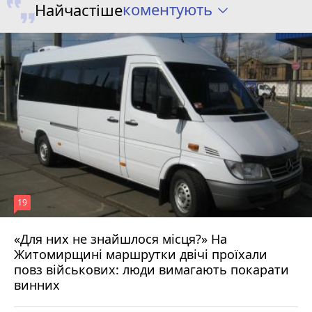
коментують
Найчастіше
19
«Для них не знайшлося місця?» На
Житомирщині маршрутки двічі проїхали
17 липня 2026 р.
повз військових: люди вимагають покарати
винних