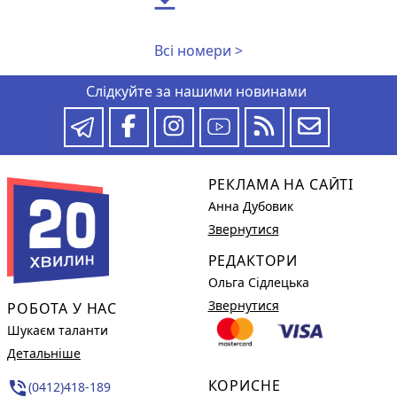
Всі номери >
Слідкуйте за нашими новинами
РЕКЛАМА НА САЙТІ
Анна Дубовик
Звернутися
РЕДАКТОРИ
Ольга Сідлецька
Звернутися
РОБОТА У НАС
Шукаєм таланти
Детальніше
КОРИСНЕ
phone_in_talk
(0412)418-189