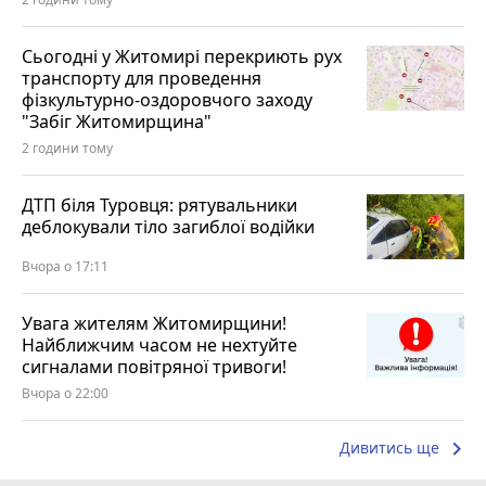
Сьогодні у Житомирі перекриють рух
транспорту для проведення
фізкультурно-оздоровчого заходу
"Забіг Житомирщина"
2 години тому
ДТП біля Туровця: рятувальники
деблокували тіло загиблої водійки
Вчора о 17:11
Увага жителям Житомирщини!
Найближчим часом не нехтуйте
сигналами повітряної тривоги!
Вчора о 22:00
keyboard_arrow_right
Дивитись ще