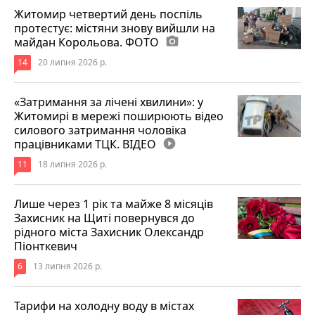
Житомир четвертий день поспіль
протестує: містяни знову вийшли на
майдан Корольова. ФОТО
photo_camera
14
20 липня 2026 р.
«Затримання за лічені хвилини»: у
Житомирі в мережі поширюють відео
силового затримання чоловіка
працівниками ТЦК. ВІДЕО
play_circle_filled
11
18 липня 2026 р.
Лише через 1 рік та майже 8 місяців
Захисник на Щиті повернувся до
рідного міста Захисник Олександр
Піонткевич
6
13 липня 2026 р.
Тарифи на холодну воду в містах