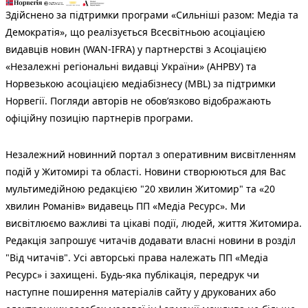
Здійснено за підтримки програми «Сильніші разом: Медіа та
Демократія», що реалізується Всесвітньою асоціацією
видавців новин (WAN-IFRA) у партнерстві з Асоціацією
«Незалежні регіональні видавці України» (АНРВУ) та
Норвезькою асоціацією медіабізнесу (MBL) за підтримки
Норвегії. Погляди авторів не обов’язково відображають
офіційну позицію партнерів програми.
Незалежний новинний портал з оперативним висвітленням
подій у Житомирі та області. Новини створюються для Вас
мультимедійною редакцією "20 хвилин Житомир" та «20
хвилин Романів» видавець ПП «Медіа Ресурс». Ми
висвітлюємо важливі та цікаві події, людей, життя Житомира.
Редакція запрошує читачів додавати власні новини в розділ
"Від читачів". Усі авторські права належать ПП «Медіа
Ресурс» і захищені. Будь-яка публiкацiя, передрук чи
наступне поширення матеріалів сайту у друкованих або