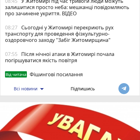
08:45
У Житомирі під час тривоги люди можуть
залишитися просто неба: мешканці повідомляють
про зачинене укриття. ВІДЕО
08:27
Сьогодні у Житомирі перекриють рух
транспорту для проведення фізкультурно-
оздоровчого заходу "Забіг Житомирщина"
07:55
Після нічної атаки в Житомирі почала
погіршуватися якість повітря
Фішингові посилання
Від читача
Всі новини
Підпишись