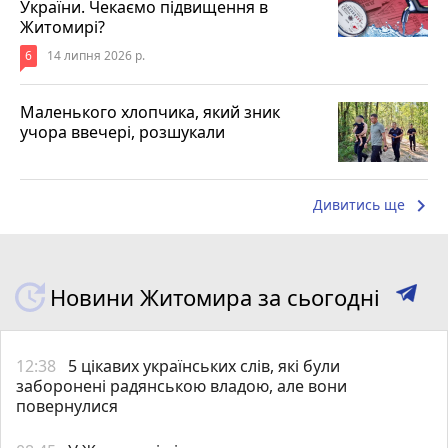
України. Чекаємо підвищення в
Житомирі?
6
14 липня 2026 р.
Маленького хлопчика, який зник
учора ввечері, розшукали
keyboard_arrow_right
Дивитись ще
Новини Житомира за сьогодні
12:38
5 цікавих українських слів, які були
заборонені радянською владою, але вони
повернулися