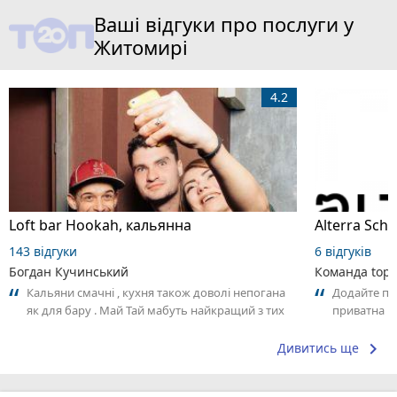
Ваші відгуки про послуги у
Житомирі
4.2
Loft bar Hookah, кальянна
143 відгуки
6 відгуків
Богдан Кучинський
Команда top2
Кальяни смачні , кухня також доволі непогана
Додайте пер
як для бару . Май Тай мабуть найкращий з тих
приватна ш
що я куштував ) . Повернуся до...
досвідом – 
keyboard_arrow_right
Дивитись ще