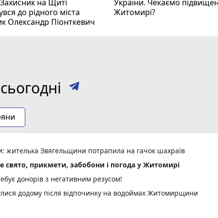
 Захисник на Щиті
України. Чекаємо підвищен
вся до рідного міста
Житомирі?
ик Олександр Піонткевич
сьогодні
ряни
ми: жителька Звягельщини потрапила на гачок шахраїв
не свято, прикмети, забобони і погода у Житомирі
ебує донорів з негативним резусом!
нулися додому після відпочинку на водоймах Житомирщини