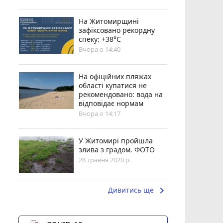
Н️а Житомирщині
зафіксовано рекордну
спеку: +38°C
Вчора о 14:40
На офіційних пляжах
області купатися не
рекомендовано: вода на
відповідає нормам
Вчора о 14:17
У Житомирі пройшла
злива з градом. ФОТО
28 травня 2020 р.
keyboard_arrow_right
Дивитись ще