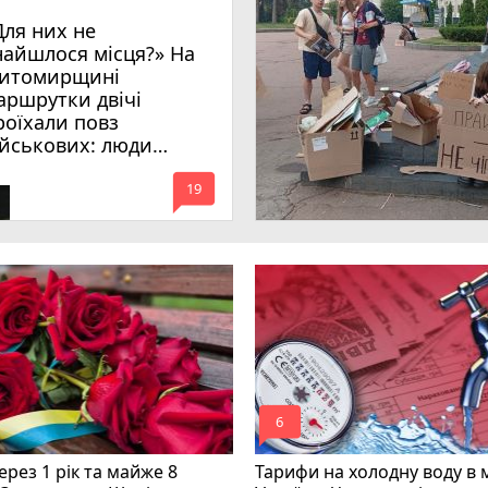
Для них не
найшлося місця?» На
итомирщині
аршрутки двічі
роїхали повз
ійськових: люди
имагають покарати
mode_comment
инних
19
mode_comment
6
рез 1 рік та майже 8
Тарифи на холодну воду в 