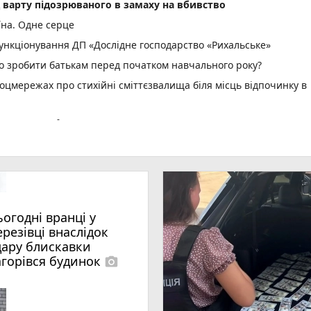
д варту підозрюваного в замаху на вбивство
їна. Одне серце
нкціонування ДП «Дослідне господарство «Рихальське»
но зробити батькам перед початком навчального року?
оцмережах про стихійні сміттєзвалища біля місць відпочинку в
спеку: +38°C
не рекомендовано: вода на відповідає нормам
ріг пам'яті» об' єднав рідних загиблих Захисників і Захис
водія вантажівки - 21-річного житомирянина
ьогодні вранці у
ення ВЛК помер чоловік
ерезівці внаслідок
photo_camera
 масову загибель риби
дару блискавки
агорівся будинок
photo_camera
photo_camera
удару блискавки загорівся будинок
»: 28-річний житомирянин організував схему переправлення
a