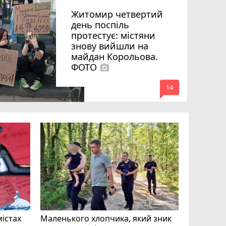
Житомир четвертий
день поспіль
протестує: містяни
знову вийшли на
майдан Корольова.
ФОТО
photo_camera
mode_comment
14
«Затриман
Житомир
відео си
чоловіка
ВІДЕО
play_circle_filled
mode_comment
11
містах
Маленького хлопчика, який зник