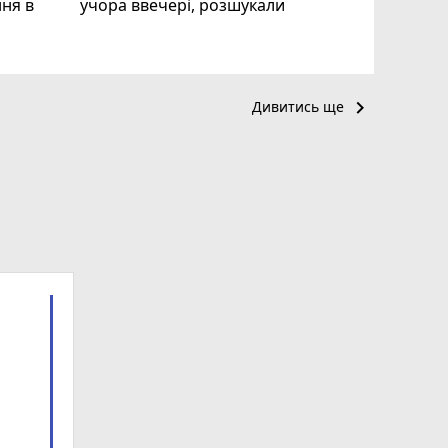
ня в
учора ввечері, розшукали
keyboard_arrow_right
Дивитись ще