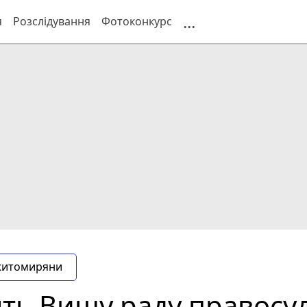
...
я
Розслідування
Фотоконкурс
житомиряни
ять Вищу раду правосу