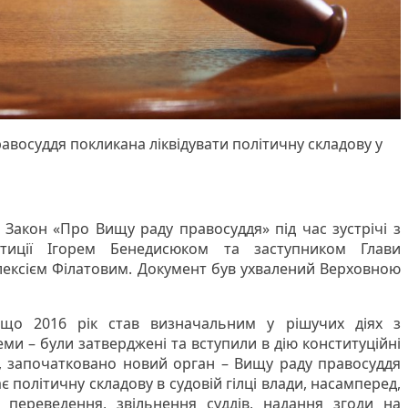
восуддя покликана ліквідувати політичну складову у
Закон «Про Вищу раду правосуддя» під час зустрічі з
иції Ігорем Бенедисюком та заступником Глави
лексієм Філатовим. Документ був ухвалений Верховною
 що 2016 рік став визначальним у рішучих діях з
ми – були затверджені та вступили в дію конституційні
я, започатковано новий орган – Вищу раду правосуддя
є політичну складову в судовій гілці влади, насамперед,
 переведення, звільнення суддів, надання згоди на