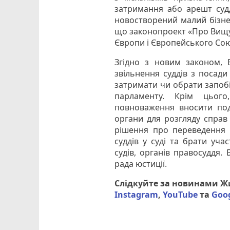
затримання або арешт судді
новостворений малий бізне
що законопроект «Про Вищу
Європи і Європейського Сою
Згідно з новим законом,
звільнення суддів з посади
затримати чи обрати запобі
парламенту. Крім цьог
повноваження вносити под
органи для розгляду справ 
рішення про переведення с
суддів у суді та брати уч
судів, органів правосуддя.
рада юстиції.
Слідкуйте за новинами 
Instagram
,
YouTube
та
Goo