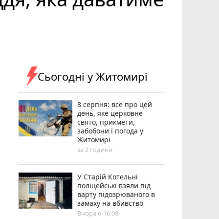
Сьогодні у Житомирі
8 серпня: все про цей
день, яке церковне
свято, прикмети,
забобони і погода у
Житомирі
за 2 години
У Старій Котельні
поліцейські взяли під
варту підозрюваного в
замаху на вбивство
Вчора о 16:08