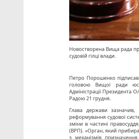
Новостворена Вища рада пра
судовій гілці влади.
Петро Порошенко підписав 
головою Вищої ради юст
Адміністрації Президента О
Радою 21 грудня.
Глава держави зазначив,
реформування судової систе
зміни в частині правосудд
(ВРП). «Орган, який прибира
з механізмів призначення,