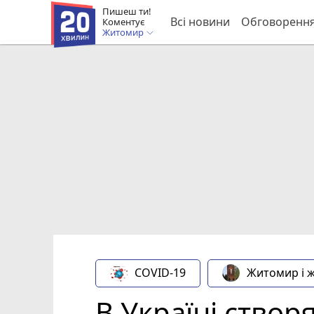
Пишеш ти!
Всі новини
Обговоренн
Коментує
Житомир
COVID-19
Житомир і 
В Україні створ