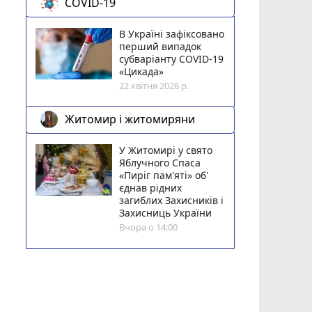
COVID-19
В Україні зафіксовано
перший випадок
субваріанту COVID-19
«Цикада»
22 квітня 2026 р.
Житомир і житомиряни
У Житомирі у свято
Яблучного Спаса
«Пиріг пам'яті» об'
єднав рідних
загиблих Захисників і
Захисниць України
Вчора о 14:00