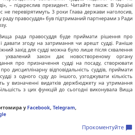
», – підкреслив президент. Читайте також: В Україні
с не перевірятимуть 3 роки Глава держави наголосив,
 раду правосуддя» був підтриманий партнерами з Ради
зу.
 Вища рада правосуддя буде приймати рішення про
 і давати згоду на затримання чи арешт судді. Раніше
жний захід для судді можна було лише після схвалення
о, ухвалений закон дає новоствореному органу
ання про призначення судді на посаду, створювати
про дисциплінарну відповідальність суддів, приймати
удді з одного суду до іншого, узгоджувати кількість
асть у визначенні видатків держбюджету на утримання
 Більшість з цих функцій до сьогодні виконувала Вища
Житомира у
Facebook
,
Telegram
,
gle
Прокоментуйте
chat_bubble