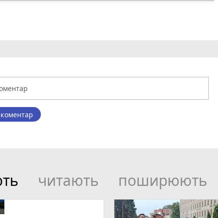
 коментар
ють
читають
поширюють