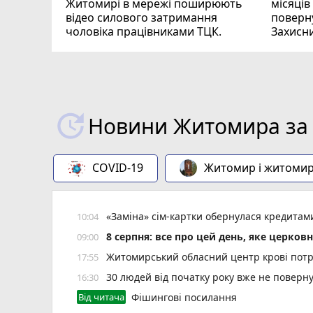
Житомирі в мережі поширюють
місяців
відео силового затримання
поверну
чоловіка працівниками ТЦК.
Захисн
ВІДЕО
play_circle_filled
Новини Житомира за 
COVID-19
Житомир і житоми
«Заміна» сім-картки обернулася кредита
10:04
8 серпня: все про цей день, яке церков
09:00
Житомирський обласний центр крові потр
17:55
30 людей від початку року вже не повер
16:30
Від читача
Фішингові посилання