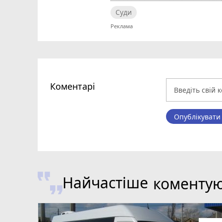
Суди
Коментарі
Опублікувати
Найчастіше
коменту