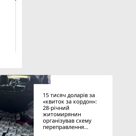
ниць
15 тисяч доларів за
«квиток за кордон»:
28-річний
житомирянин
організував схему
переправлення
чоловіків призовного