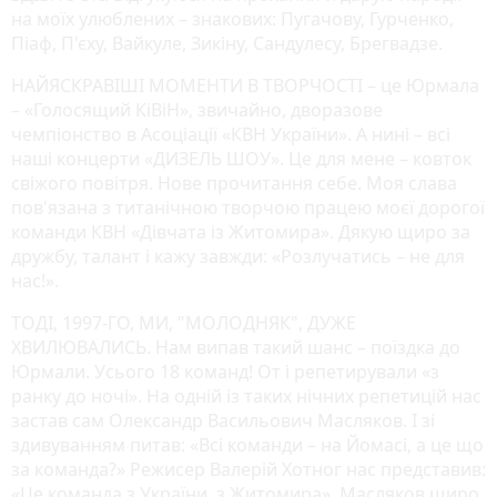
на моїх улюблених – знакових: Пугачову, Гурченко,
Піаф, П'єху, Вайкуле, Зикіну, Сандулесу, Брегвадзе.
НАЙЯСКРАВІШІ МОМЕНТИ В ТВОРЧОСТІ – це Юрмала
– «Голосящий КіВіН», звичайно, дворазове
чемпіонство в Асоціації «КВН України». А нині – всі
наші концерти «ДИЗЕЛЬ ШОУ». Це для мене – ковток
свіжого повітря. Нове прочитання себе. Моя слава
пов'язана з титанічною творчою працею моєї дорогої
команди КВН «Дівчата із Житомира». Дякую щиро за
дружбу, талант і кажу завжди: «Розлучатись – не для
нас!».
ТОДІ, 1997-ГО, МИ, "МОЛОДНЯК", ДУЖЕ
ХВИЛЮВАЛИСЬ. Нам випав такий шанс – поїздка до
Юрмали. Усього 18 команд! От і репетирували «з
ранку до ночі». На одній із таких нічних репетицій нас
застав сам Олександр Васильович Масляков. І зі
здивуванням питав: «Всі команди – на Йомасі, а це що
за команда?» Режисер Валерій Хотног нас представив:
«Це команда з України, з Житомира». Масляков щиро