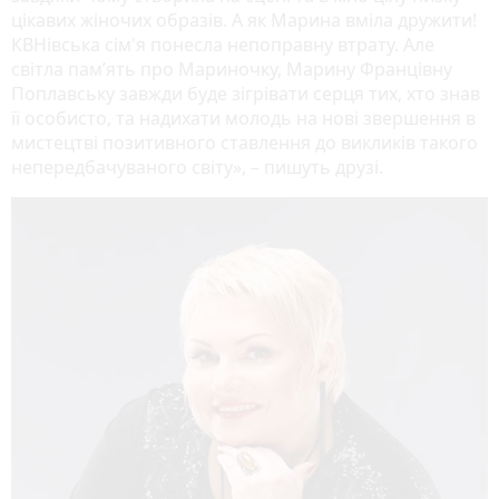
цікавих жіночих образів. А як Марина вміла дружити!
КВНівська сім'я понесла непоправну втрату. Але
світла пам’ять про Мариночку, Марину Францівну
Поплавську завжди буде зігрівати серця тих, хто знав
її особисто, та надихати молодь на нові звершення в
мистецтві позитивного ставлення до викликів такого
непередбачуваного світу», – пишуть друзі.