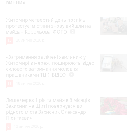
винних
Житомир четвертий день поспіль
протестує: містяни знову вийшли на
майдан Корольова. ФОТО
photo_camera
13
20 липня 2026 р.
«Затримання за лічені хвилини»: у
Житомирі в мережі поширюють відео
силового затримання чоловіка
працівниками ТЦК. ВІДЕО
play_circle_filled
11
18 липня 2026 р.
Лише через 1 рік та майже 8 місяців
Захисник на Щиті повернувся до
рідного міста Захисник Олександр
Піонткевич
6
13 липня 2026 р.