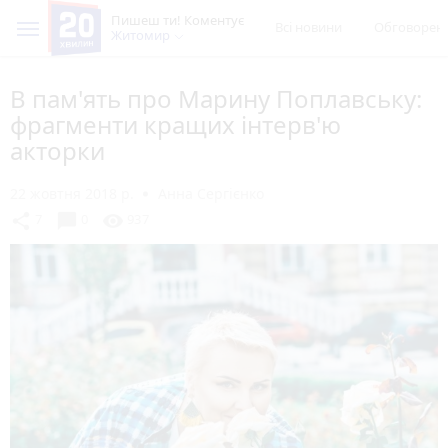
Пишеш ти! Коментує
Всі новини
Обговорен
Житомир
В пам'ять про Марину Поплавську:
фрагменти кращих інтерв'ю
акторки
22 жовтня 2018 р.
Анна Сергієнко
chat_bubble
share
visibility
7
0
937