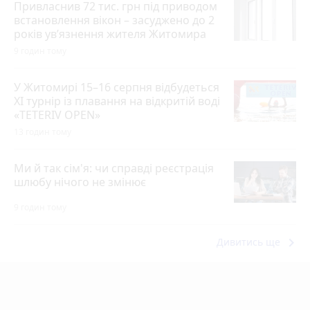
Привласнив 72 тис. грн під приводом
встановлення вікон – засуджено до 2
років ув’язнення жителя Житомира
9 годин тому
У Житомирі 15–16 серпня відбудеться
XI турнір із плавання на відкритій воді
«TETERIV OPEN»
13 годин тому
Ми й так сім'я: чи справді реєстрація
шлюбу нічого не змінює
9 годин тому
keyboard_arrow_right
Дивитись ще