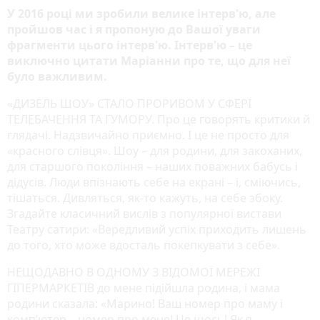
У 2016 році ми зробили велике інтерв'ю, але
пройшов час і я пропоную до Вашої уваги
фрагменти цього інтерв'ю. Інтерв'ю – це
виключно цитати Маріанни про те, що для неї
було важливим.
«ДИЗЕЛЬ ШОУ» СТАЛО ПРОРИВОМ У СФЕРІ
ТЕЛЕБАЧЕННЯ ТА ГУМОРУ. Про це говорять критики й
глядачі. Надзвичайно приємно. І це не просто для
«красного слівця». Шоу – для родини, для закоханих,
для старшого покоління – наших поважних бабусь і
дідусів. Люди впізнають себе на екрані – і, сміючись,
тішаться. Дивляться, як-то кажуть, на себе збоку.
Згадайте класичний вислів з популярної вистави
Театру сатири: «Вередливий успіх приходить лишень
до того, хто може вдосталь покепкувати з себе».
НЕЩОДАВНО В ОДНОМУ З ВІДОМОЇ МЕРЕЖІ
ГІПЕРМАРКЕТІВ до мене підійшла родина, і мама
родини сказала: «Марино! Ваш номер про маму і
комп’ютер – номер про мене! Це щось! Як я