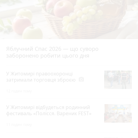
Яблучний Спас 2026 — що суворо
заборонено робити цього дня
У Житомирі правоохоронці
затримали торговця зброєю
photo_camera
12 годин тому
У Житомирі відбудеться родинний
фестиваль «Полісся. Вареник FEST»
11 годин тому