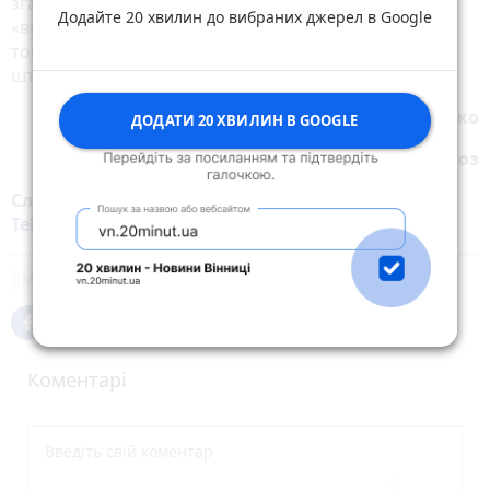
згадає, що ми тут теж жили-були, творили і
Додайте 20 хвилин до вибраних джерел в Google
«витворяли». Як казав той же мій добрий друг і
товариш Костя Нусенко: «Буде і на нашій вулиці
штрасе!».
Віктор Мельниченко
ДОДАТИ 20 ХВИЛИН В GOOGLE
Руслан Мороз
Слідкуйте за новинами Житомира у
Facebook
,
Telegram
,
Instagram
,
YouTube
та
Google
Місто
Коментарі