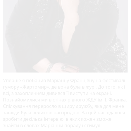
Уперше я побачив Маріанну Францівну на фестивалі
гумору «Жартомир», де вона була в журі. До того, як і
всі, з захопленням дивився її виступи на екрані.
Познайомилися ми в стінах рідного ЖДУ ім. І. Франка.
Спілкування переросло в щиру дружбу, яка для мене
завжди була великою нагородою. За цей час вдалося
зробити декілька інтерв'ю, в яких кожен зможе
знайти в словах Маріанни пораду і стимул.