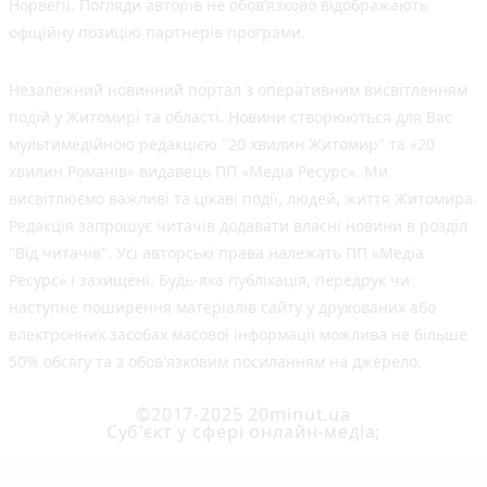
Норвегії. Погляди авторів не обов’язково відображають
офіційну позицію партнерів програми.
Незалежний новинний портал з оперативним висвітленням
подій у Житомирі та області. Новини створюються для Вас
мультимедійною редакцією "20 хвилин Житомир" та «20
хвилин Романів» видавець ПП «Медіа Ресурс». Ми
висвітлюємо важливі та цікаві події, людей, життя Житомира.
Редакція запрошує читачів додавати власні новини в розділ
"Від читачів". Усі авторські права належать ПП «Медіа
Ресурс» і захищені. Будь-яка публiкацiя, передрук чи
наступне поширення матеріалів сайту у друкованих або
електронних засобах масової інформації можлива не більше
50% обсягу та з обов'язковим посиланням на джерело.
©2017-2025 20minut.ua
Cуб'єкт у сфері онлайн-медіа;