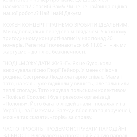
насміялась! Спасибі Вам!» Чи це не найвища оцінка
нашої роботи? Най і най! Дякуєм!
КОЖЕН КОНЦЕРТ ПРАГНЕМО ЗРОБИТИ ІДЕАЛЬНИМ.
Ми відповідальні перед своїм глядачем. У кожному
тригодинному концерті-записі у нас понад 20
номерів. Репетиції починаються об 11.00 – і – як ми
жартуємо – до плюс безкінечності.
ІНОДІ «МОЖУ ДАТИ ЖИЗНІ». Як це було, коли
виконувала пісню Глорії Гейнор. У мене співоча
родина. Сестричка Людмила гарно співає. Мама і
тато, на жаль, уже відійшли у вічність, але залишили
теплі спогади. Тато керував польським колективом
«Поліські Соколи» і був презесом організації
«Полонія». Його багато людей знали і поважали і в
Україні, і за її межами. Завжди вболівав за доручене і,
можна так сказати, «горів» за справу.
ЧАСТО ПРОСЯТЬ ПРОДЕМОНСТРУВАТИ ПАРОДІЙНІ
ЗДІБНОСТІ. Відгукуюся на прохання й дарую пародії