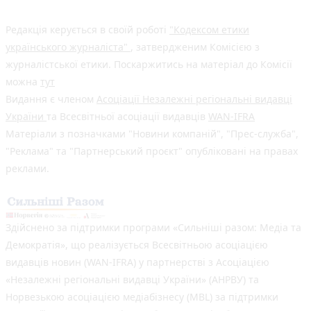
Редакція керується в своїй роботі
"Кодексом етики
українського журналіста"
, затвердженим Комісією з
журналістської етики. Поскаржитись на матеріал до Комісії
можна
тут
Видання є членом
Асоціації Незалежні регіональні видавці
України
та Всесвітньої асоціації видавців
WAN-IFRA
Матеріали з позначками "Новини компаній", "Прес-служба",
"Реклама" та "Партнерський проєкт" опубліковані на правах
реклами.
Здійснено за підтримки програми «Сильніші разом: Медіа та
Демократія», що реалізується Всесвітньою асоціацією
видавців новин (WAN-IFRA) у партнерстві з Асоціацією
«Незалежні регіональні видавці України» (АНРВУ) та
Норвезькою асоціацією медіабізнесу (MBL) за підтримки