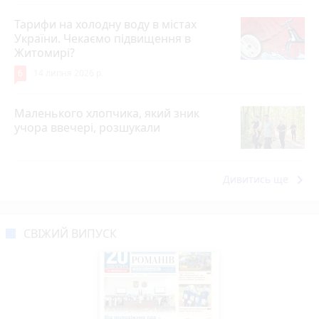
Тарифи на холодну воду в містах
України. Чекаємо підвищення в
Житомирі?
6
14 липня 2026 р.
Маленького хлопчика, який зник
учора ввечері, розшукали
keyboard_arrow_right
Дивитись ще
СВІЖИЙ ВИПУСК