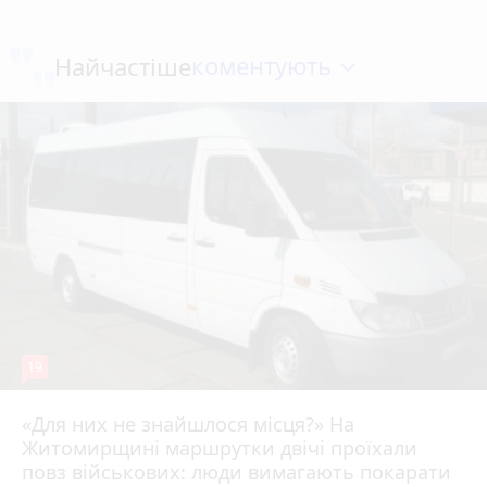
коментують
Найчастіше
19
«Для них не знайшлося місця?» На
Житомирщині маршрутки двічі проїхали
17 липня 2026 р.
повз військових: люди вимагають покарати