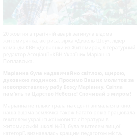
20 жовтня в трагічній аварії загинула відома
житомирянка, актриса, зірка «Дизель Шоу», лідер
команди КВН «Девчонки из Житомира», літературний
редактор Асоціації «КВН України» Маріанна
Поплавська.
Маріанна була надзвичайно світлою, щирою,
духовною людиною. Просимо Ваших молитов за
новопреставлену рабу Божу Маріанну. Світла
пам’ять та Царство Небесне! Спочивай з миром!
Маріанна не тільки грала на сцені і знімалася в кіно,
наша відома землячка також багато років працювала
вчителем української мови та літератури в
житомирській школі №33, була вчителем вищої
категорії, визнавалась кращим педагогом міста.