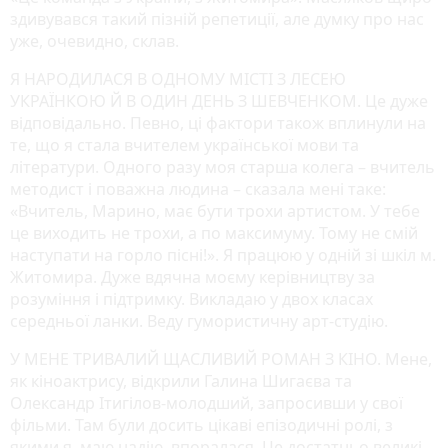
здивувався такий пізній репетиції, але думку про нас
уже, очевидно, склав.
Я НАРОДИЛАСЯ В ОДНОМУ МІСТІ З ЛЕСЕЮ
УКРАЇНКОЮ Й В ОДИН ДЕНЬ З ШЕВЧЕНКОМ. Це дуже
відповідально. Певно, ці фактори також вплинули на
те, що я стала вчителем української мови та
літератури. Одного разу моя старша колега – вчитель
методист і поважна людина – сказала мені таке:
«Вчитель, Марино, має бути трохи артистом. У тебе
це виходить не трохи, а по максимуму. Тому не смій
наступати на горло пісні!». Я працюю у одній зі шкіл м.
Житомира. Дуже вдячна моєму керівництву за
розуміння і підтримку. Викладаю у двох класах
середньої ланки. Веду гумористичну арт-студію.
У МЕНЕ ТРИВАЛИЙ ЩАСЛИВИЙ РОМАН З КІНО. Мене,
як кіноактрису, відкрили Галина Шигаєва та
Олександр Ітигілов-молодший, запросивши у свої
фільми. Там були досить цікаві епізодичні ролі, з
якими я, маю надію, впоралася. Це достатньо великі