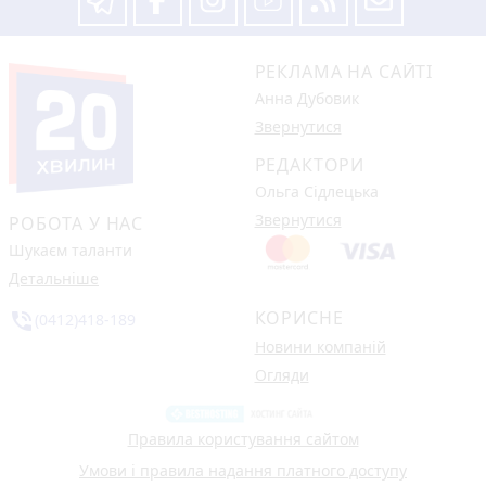
РЕКЛАМА НА САЙТІ
Анна Дубовик
Звернутися
РЕДАКТОРИ
Ольга Сідлецька
Звернутися
РОБОТА У НАС
Шукаєм таланти
Детальніше
КОРИСНЕ
phone_in_talk
(0412)418-189
Новини компаній
Огляди
Правила користування сайтом
Умови і правила надання платного доступу