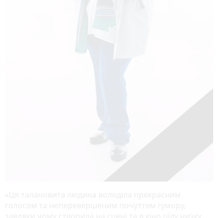
«Ця талановита людина володіла прекрасним
голосом та неперевершеним почуттям гумору,
завдяки чому створила на сцені та в кіно цілу низку