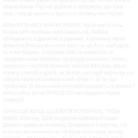
кінополотна. Під час роботи я зрозуміла, що таке
кіно, і яке це важке, а здається легким, мистецтво.
ВІЛЬНОГО ЧАСУ МАЙЖЕ НЕМАЄ. Мрію виспатись.
Отака собі «котяча» мрія (сміється). Люблю
спілкування з друзями, з рідними, з коханим, мрію
викроїти більше вільного часу на це. А то «забудуть,
як я виглядаю». Створила собі за аналогією із
захарівськими героями «формулу кохання»: хочеш
великого і чистого кохання: набери батькам, якщо
вони є, спитай у друга, як ся має, нагодуй звіринку, що
обігрів і взяв екзюперівський «отвєт» за те, що
приручив. Із маленьких любовей складається велика і
масштабна вічна ЛЮБОВ. От наговорила людям
(жартує).
СУЧАСНІЙ ЖІНЦІ, ЩОБ БУТИ УСПІШНОЮ, ТРЕБА
МАЛО. Класику. Щоб розуміли найближчі люди.
Давали право на помилку. Цікавилися її життям. Не
втікали, не пояснюючи. Не були егоїстами, які під