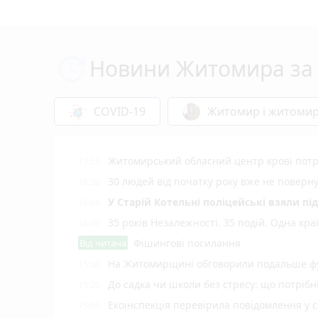
Новини Житомира за 
COVID-19
Житомир і житоми
Житомирський обласний центр крові потр
17:55
30 людей від початку року вже не повер
16:30
У Старій Котельні поліцейські взяли пі
16:08
35 років Незалежності. 35 подій. Одна кра
16:00
Від читача
Фішингові посилання
На Житомирщині обговорили подальше фу
15:40
До садка чи школи без стресу: що потріб
15:20
Екоінспекція перевірила повідомлення у с
15:00