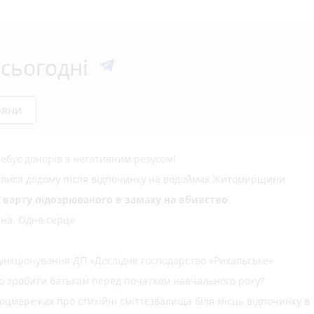
сьогодні
ряни
ебує донорів з негативним резусом!
нулися додому після відпочинку на водоймах Житомирщини
д варту підозрюваного в замаху на вбивство
їна. Одне серце
нкціонування ДП «Дослідне господарство «Рихальське»
но зробити батькам перед початком навчального року?
оцмережах про стихійні сміттєзвалища біля місць відпочинку в