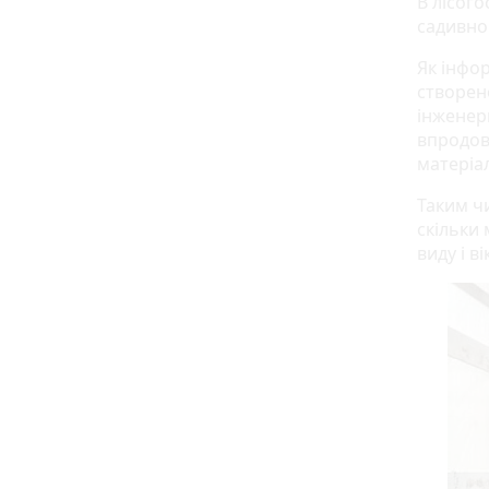
В лісог
садивно
Як інфо
створено
інженерн
впродов
матеріал
Таким чи
скільки
виду і в