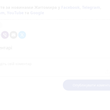
йте за новинами Житомира у
Facebook
,
Telegram
,
ram
,
YouTube
та
Google
я
нтарі
Опублікувати комент