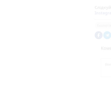
Слідку
Instag
Екологі
Коме