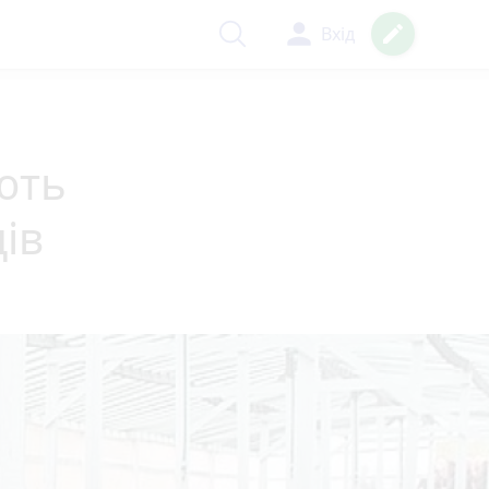
person
create
Вхід
ють
ів