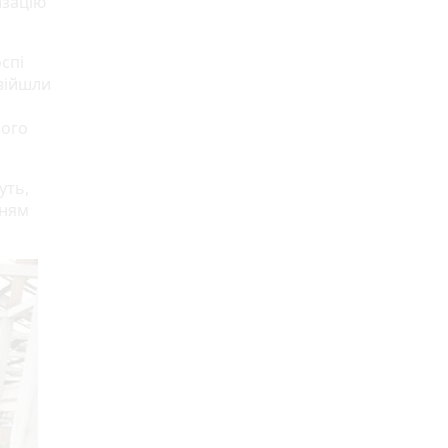
изацію
спі
увійшли
ного
уть,
нням