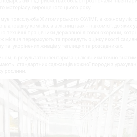
осподарських підприємствах області розпочали інвентар
го матеріалу, вирощеного цього року.
рмує пресслужба Житомирського ОУЛМГ, в кожному лісго
 відповідну комісію, а в лісництвах – підкомісії, до яких 
о-технічні працівники державної лісової охорони, котрі
ж місяця перерахують та проведуть оцінку якості садив
у та укорінених живців у теплицях та розсадниках.
ном, в результаті інвентаризації лісівники точно знатим
 мають стандартних саджанців кожної породи з урахува
іку рослини.