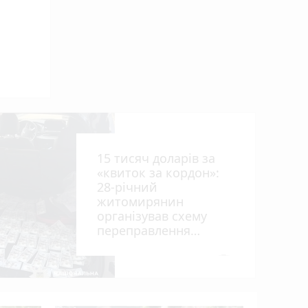
ниць
15 тисяч доларів за
«квиток за кордон»:
28-річний
житомирянин
організував схему
рії
переправлення
оків
чоловіків призовного
віку за межі країни
photo_camera