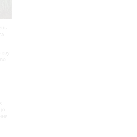
ець
та
неву
тво
х
ещо
ення