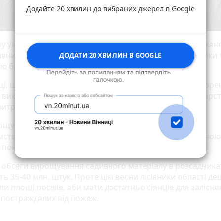
Додайте 20 хвилин до вибраних джерел в Google
 увагу спеціалісти звернуть на те, чи відповідає саджан
вним вимогам за висотою, діаметром кореневої шийки 
ДОДАТИ 20 ХВИЛИН В GOOGLE
тю бруньки.
нці, що відстають у рості, або мають недорозвинену коре
, використовувати при садінні недоцільно, бо господарс
итрати, а очікуваного результату не буде.
ощування садивного матеріалу у лісогосподарських
мствах управління діє 190 лісових розсадників загальною
понад 110 га.
 обсяги вирощування садивного матеріалу в розсадника
ь 35-40 млн. штук. Проте цієї весни лісівники області д
и площі посівів, аби мати достатньо сіянців для залісн
, постраждалих від пожеж.