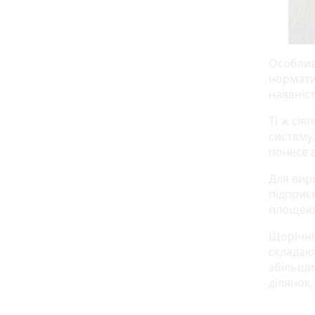
Особливу
нормати
наявніс
Ті ж сія
систему
понесе в
Для вир
підприє
площею 
Щорічні
складают
збільшил
ділянок