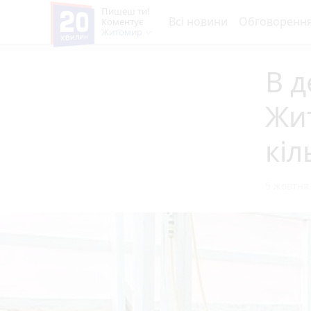
Пишеш ти!
Всі новини
Обговоренн
Коментує
Житомир
В д
Жи
кіл
5 жовтня 