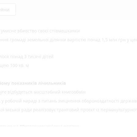
ряни
а умисне вбивство своєї співмешканки
ня громаді земельної ділянки вартістю понад 1,5 млн грн у це
ося понад 3 тисячі дітей
щею 100 кв. м
ому показників лічильників
уге відбудеться масштабний книгообмін
ь у робочій нараді з питань зміцнення обороноздатності держав
 міської ради реалізовує грантовий проєкт із пермакультурно
куються на Житомирщині уже завтра
ої енергетики для ветеранів, ветеранок та їхніх сімей