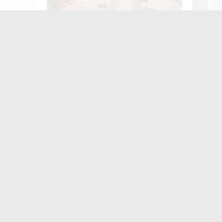
У Житомирі відбудеться родинний
Привлас
фестиваль «Полісся. Вареник
привод
FEST»
засудже
жителя
Найчастіше
коменту
«
з
Ж
м
п
в
в