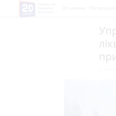
Пишеш ти!
Всі новини
Обговоренн
Коментує
Житомир
Уп
лік
пр
27 березн