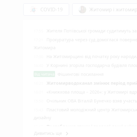
COVID-19
Житомир і житоми
Жителя Потіївської громади судитимуть з
17:55
Прокуратура через суд домоглася повернен
17:21
Житомира
На Житомирщині від початку року народил
17:00
У Корнині згоріла господарча будівля пло
16:40
Від читача
Фішингові посилання
Житомирводоканал змінює період прий
16:21
«Книжкова площа – 2026»: у Житомирі вдр
16:01
Очільник ОВА Віталій Бунечко взяв участ
15:50
Пластовий молодіжний центр Житомирської
15:43
дизайну
Послаблення спеки і грозові дощі очі
15:19
keyboard_arrow_right
Дивитись ще
Стартує новий набір на навчання із сонячн
15:00