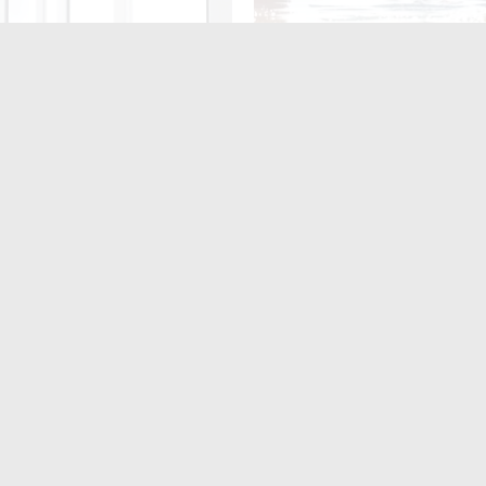
нив 72 тис. грн під
У Житомирі 15–16 серпня
ом встановлення вікон –
відбудеться XI турнір із пл
но до 2 років ув’язнення
на відкритій воді «TETERIV
 Житомира
ють
читають
поширюють
Для них не
найшлося місця?» На
итомирщині
аршрутки двічі
роїхали повз
ійськових: люди
имагають покарати