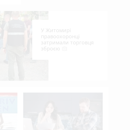
У Житомирі
правоохоронці
затримали торговця
зброєю
photo_camera
що
У Житоми
фестивал
FEST»