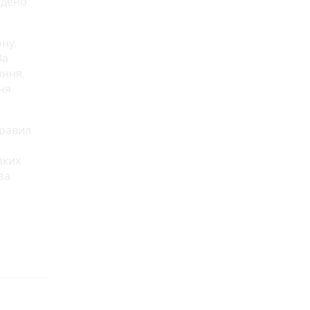
йдено
ну.
За
яння.
ня
правил
яких
за