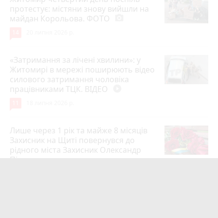
протестує: містяни знову вийшли на
майдан Корольова. ФОТО
photo_camera
14
20 липня 2026 р.
«Затримання за лічені хвилини»: у
Житомирі в мережі поширюють відео
силового затримання чоловіка
працівниками ТЦК. ВІДЕО
play_circle_filled
11
18 липня 2026 р.
Лише через 1 рік та майже 8 місяців
Захисник на Щиті повернувся до
рідного міста Захисник Олександр
Піонткевич
6
13 липня 2026 р.
Тарифи на холодну воду в містах
України. Чекаємо підвищення в