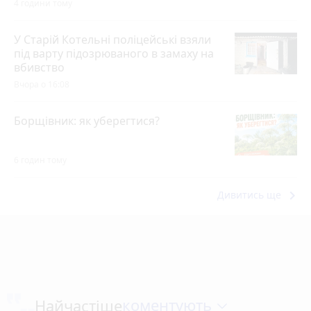
4 години тому
У Старій Котельні поліцейські взяли
під варту підозрюваного в замаху на
вбивство
Вчора о 16:08
Борщівник: як уберегтися?
6 годин тому
keyboard_arrow_right
Дивитись ще
коментують
Найчастіше