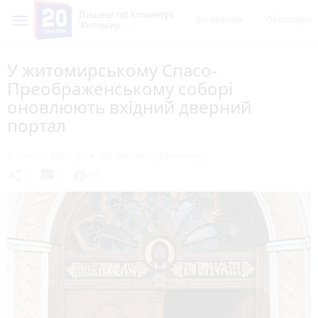
Пишеш ти! Коментує
Всі новини
Обговорен
Житомир
У житомирському Спасо-
Преображенському соборі
оновлюють вхідний дверний
портал
6 липня 2026 р.
20 хвилин (Житомир)
chat_bubble
share
visibility
0
0
48