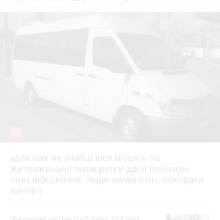
19
«Для них не знайшлося місця?» На
Житомирщині маршрутки двічі проїхали
17 липня 2026 р.
повз військових: люди вимагають покарати
винних
Житомир четвертий день поспіль