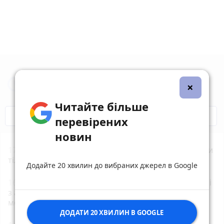
Новини Житомира за сьогодні
×
Читайте більше
COVID-19
Житомир і житомиряни
перевірених
новин
17:11
ДТП біля Туровця: рятувальники деблокували
тіло загиблої водійки
Додайте 20 хвилин до вибраних джерел в Google
16:16
У Житомирі на вулиці Київській при зіткненні
з автомобілем травми отримав 18-річний
мотоцикліст
ДОДАТИ 20 ХВИЛИН В GOOGLE