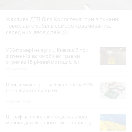
Жахлива ДТП біля Коростеня: при зіткненні
трьох автомобілів семеро травмованих,
серед них двоє дітей
photo_camera
У Житомирі на вулиці Київській при
зіткненні з автомобілем травми
отримав 18-річний мотоцикліст
годину тому
Пенсія може зрости більш ніж на 50%:
як збільшити виплати
4 години тому
Штраф за неволодіння державною
мовою: деталі нового законопроєкту