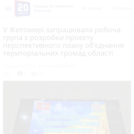
Пишеш ти! Коментує
Всі новини
Обговорен
Житомир
У Житомирі запрацювала робоча
група з розробки проєкту
перспективного плану об'єднання
територіальних громад області
3 грудня 2019 р.
Анна Сергієнко
chat_bubble
share
visibility
1
0
58