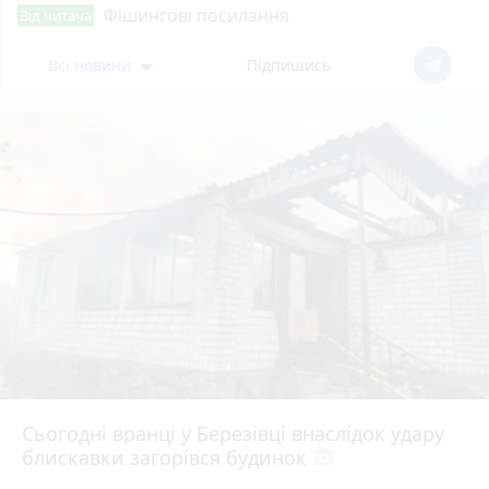
Фішингові посилання
Від читача
Всі новини
Підпишись
Сьогодні вранці у Березівці внаслідок удару
блискавки загорівся будинок
photo_camera