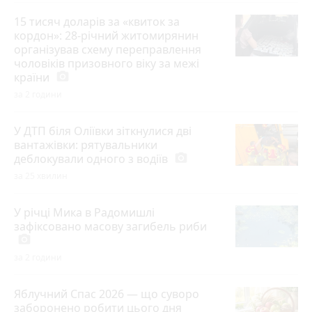
15 тисяч доларів за «квиток за
кордон»: 28-річний житомирянин
організував схему переправлення
чоловіків призовного віку за межі
країни
photo_camera
за 2 години
У ДТП біля Оліївки зіткнулися дві
вантажівки: рятувальники
деблокували одного з водіїв
photo_camera
за 25 хвилин
У річці Мика в Радомишлі
зафіксовано масову загибель риби
photo_camera
за 2 години
Яблучний Спас 2026 — що суворо
заборонено робити цього дня