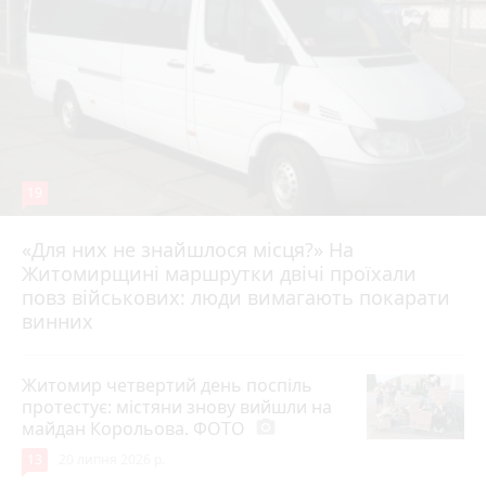
19
«Для них не знайшлося місця?» На
Житомирщині маршрутки двічі проїхали
17 липня 2026 р.
повз військових: люди вимагають покарати
винних
Житомир четвертий день поспіль
протестує: містяни знову вийшли на
майдан Корольова. ФОТО
photo_camera
13
20 липня 2026 р.