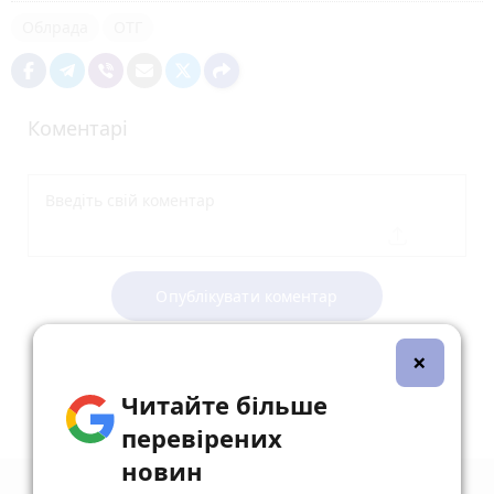
Облрада
ОТГ
Коментарі
Опублікувати коментар
×
Читайте більше
перевірених
новин