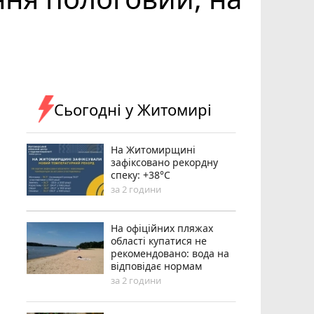
Сьогодні у Житомирі
Н️а Житомирщині
зафіксовано рекордну
спеку: +38°C
за 2 години
На офіційних пляжах
області купатися не
рекомендовано: вода на
відповідає нормам
за 2 години