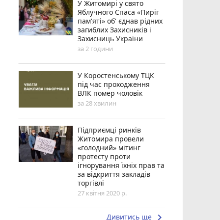
У Житомирі у свято
Яблучного Спаса «Пиріг
пам'яті» об' єднав рідних
загиблих Захисників і
Захисниць України
за 2 години
У Коростенському ТЦК
під час проходження
ВЛК помер чоловік
за 28 хвилин
Підприємці ринків
Житомира провели
«голодний» мітинг
протесту проти
ігнорування їхніх прав та
за відкриття закладів
торгівлі
27 квітня 2020 р.
keyboard_arrow_right
Дивитись ще