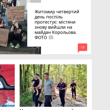
Житомир четвертий
день поспіль
протестує: містяни
знову вийшли на
майдан Корольова.
ФОТО
photo_camera
mode_comment
13
«Затриман
Житомир
відео си
чоловіка
ВІДЕО
play_circle_filled
mode_comment
11