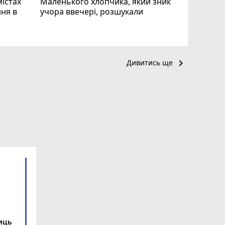
містах
Маленького хлопчика, який зник
ня в
учора ввечері, розшукали
keyboard_arrow_right
Дивитись ще
ниць