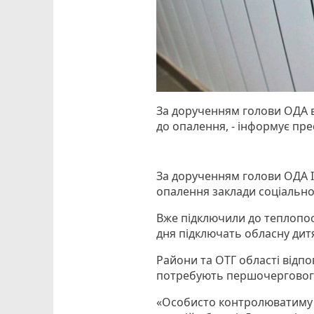
За дорученням голови ОДА в
до опалення, - інформує пр
За дорученням голови ОДА І
опалення заклади соціально
Вже підключили до теплопо
дня підключать обласну дит
Райони та ОТГ області відпо
потребують першочергового
«Особисто контролюватиму х