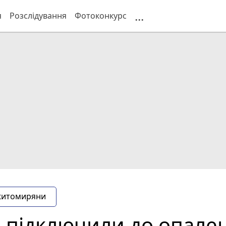
...
я
Розслідування
Фотоконкурс
житомиряни
 підключили до опален