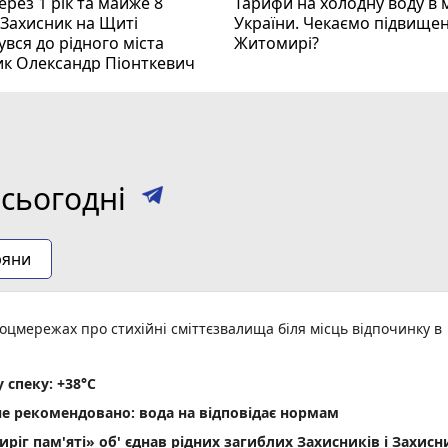
рез 1 рік та майже 8
Тарифи на холодну воду в 
 Захисник на Щиті
України. Чекаємо підвищен
вся до рідного міста
Житомирі?
ик Олександр Піонткевич
сьогодні
ряни
оцмережах про стихійні сміттєзвалища біля місць відпочинку в
спеку: +38°C
не рекомендовано: вода на відповідає нормам
ріг пам'яті» об' єднав рідних загиблих Захисників і Захис