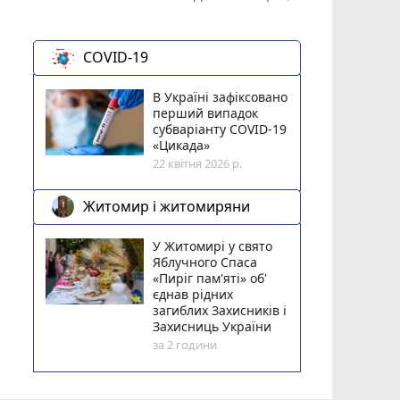
COVID-19
В Україні зафіксовано
перший випадок
субваріанту COVID-19
«Цикада»
22 квітня 2026 р.
Житомир і житомиряни
У Житомирі у свято
Яблучного Спаса
«Пиріг пам'яті» об'
єднав рідних
загиблих Захисників і
Захисниць України
за 2 години