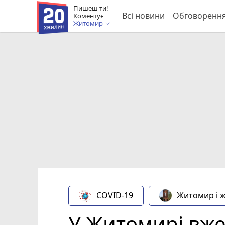
Пишеш ти!
Всі новини
Обговоренн
Коментує
Житомир
COVID-19
Житомир і 
У Житомирі вже