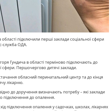
 області підключили перші заклади соціальної сфери
ес-служба ОДА.
горя Гундича в області терміново підключають до
ї сфери. Першочергово дитячі заклади.
стачання обласний перинатальний центр та до кінця
ячу лікарню.
відно до доручення визначають потребу – які заклади
 підключення до опалення.
ід підключення опалення у садочках, школах, лікарнях