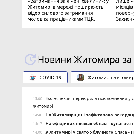
«Затримання за лічені хвилини»: у
Лише че
Житомирі в мережі поширюють
місяців
відео силового затримання
поверну
чоловіка працівниками ТЦК.
Захисн
ВІДЕО
play_circle_filled
Новини Житомира за 
COVID-19
Житомир і житоми
Екоінспекція перевірила повідомлення у с
15:00
Житомирі
Н️а Житомирщині зафіксовано рекордну 
14:40
На офіційних пляжах області купатися 
14:17
У Житомирі у свято Яблучного Спаса «Пи
14:00