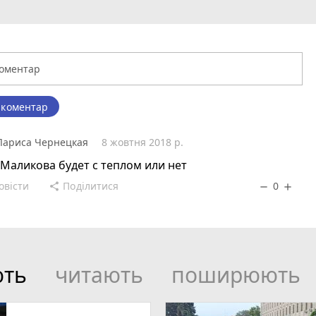
 коментар
Лариса Чернецкая
8 жовтня 2018 р.
Маликова будет с теплом или нет
овісти
Поділитися
0
share
remove
add
ють
читають
поширюють