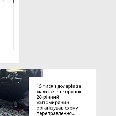
рії
оків
15 тисяч доларів за
«квиток за кордон»:
28-річний
житомирянин
організував схему
переправлення