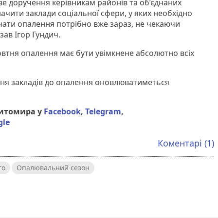
ове доручення керівникам районів та об’єднаних
ачити заклади соціальної сфери, у яких необхідно
чати опалення потрібно вже зараз, не чекаючи
зав Ігор Гундич.
овтня опалення має бути увімкнене абсолютно всіх
ня закладів до опалення оновлюватиметься
Житомира у
Facebook
,
Telegram
,
gle
Коментарі (1)
го
Опалювальний сезон