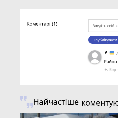
Коментарі (1)
Опублікувати
Район 
Відп
reply
Найчастіше
коменту