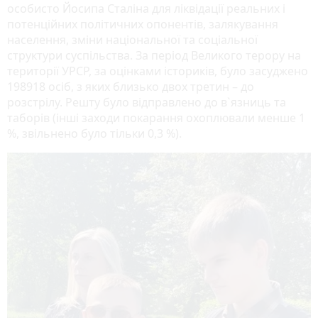
особисто Йосипа Сталіна для ліквідації реальних і
потенційних політичних опонентів, залякування
населення, зміни національної та соціальної
структури суспільства. За період Великого терору на
території УРСР, за оцінками істориків, було засуджено
198918 осіб, з яких близько двох третин – до
розстрілу. Решту було відправлено до в`язниць та
таборів (інші заходи покарання охоплювали менше 1
%, звільнено було тільки 0,3 %).