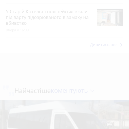
У Старій Котельні поліцейські взяли
під варту підозрюваного в замаху на
вбивство
Вчора о 16:08
keyboard_arrow_right
Дивитись ще
коментують
Найчастіше