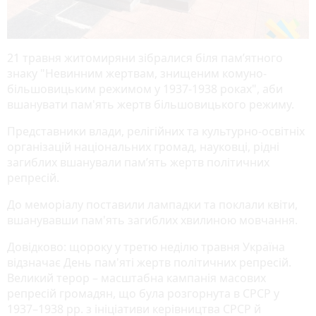
21 травня житомиряни зібралися біля пам’ятного
знаку "Невинним жертвам, знищеним комуно-
більшовицьким режимом у 1937-1938 роках", аби
вшанувати пам'ять жертв більшовицького режиму.
Представники влади, релігійних та культурно-освітніх
організацій національних громад, науковці, рідні
загиблих вшанували пам’ять жертв політичних
репресій.
До меморіалу поставили лампадки та поклали квіти,
вшанувавши пам'ять загиблих хвилиною мовчання.
Довідково: щороку у третю неділю травня Україна
відзначає День пам'яті жертв політичних репресій.
Великий терор – масштабна кампанія масових
репресій громадян, що була розгорнута в СРСР у
1937–1938 рр. з ініціативи керівництва СРСР й