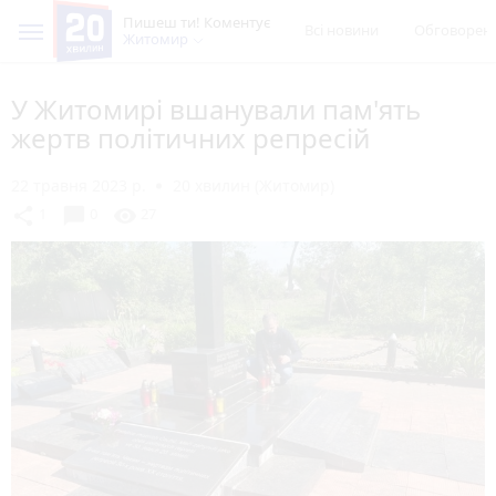
Пишеш ти! Коментує
Всі новини
Обговорен
Житомир
У Житомирі вшанували пам'ять
жертв політичних репресій
22 травня 2023 р.
20 хвилин (Житомир)
chat_bubble
share
visibility
1
0
27