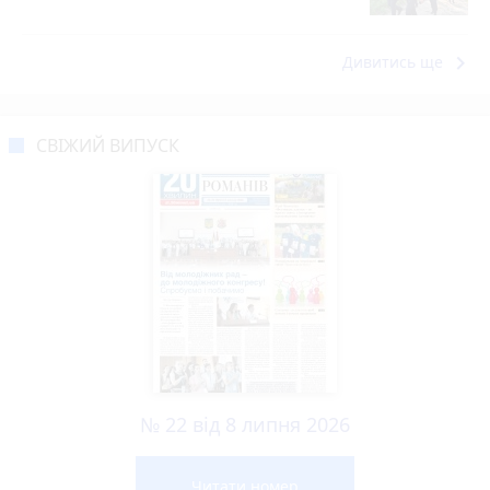
keyboard_arrow_right
Дивитись ще
СВІЖИЙ ВИПУСК
№ 22 від 8 липня 2026
Читати номер