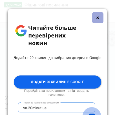
Фішингові посилання
Від читача
×
Всі новини
Підпишись
Читайте більше
перевірених
новин
Додайте 20 хвилин до вибраних джерел в Google
ДОДАТИ 20 ХВИЛИН В GOOGLE
Увага жителям Житомирщини! Найближчим
часом не нехтуйте сигналами повітряної
тривоги!