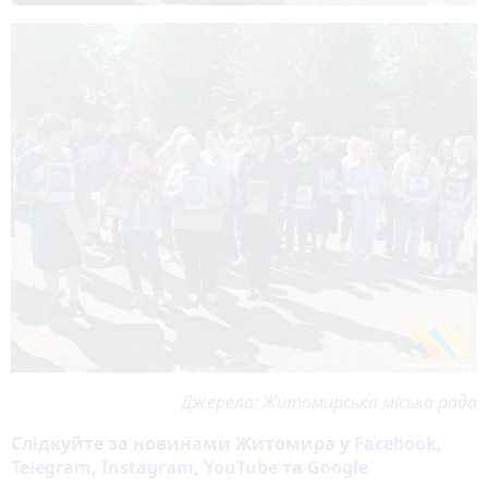
Джерело: Житомирська міська рада
Слідкуйте за новинами Житомира у
Facebook
,
Telegram
,
Instagram
,
YouTube
та
Google