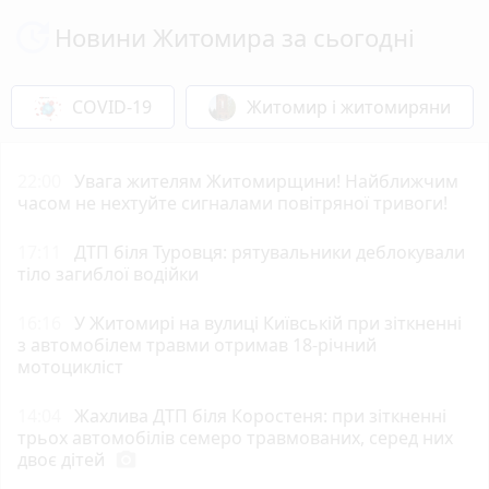
Новини Житомира за сьогодні
COVID-19
Житомир і житомиряни
22:00
Увага жителям Житомирщини! Найближчим
часом не нехтуйте сигналами повітряної тривоги!
17:11
ДТП біля Туровця: рятувальники деблокували
тіло загиблої водійки
16:16
У Житомирі на вулиці Київській при зіткненні
з автомобілем травми отримав 18-річний
мотоцикліст
14:04
Жахлива ДТП біля Коростеня: при зіткненні
трьох автомобілів семеро травмованих, серед них
двоє дітей
photo_camera