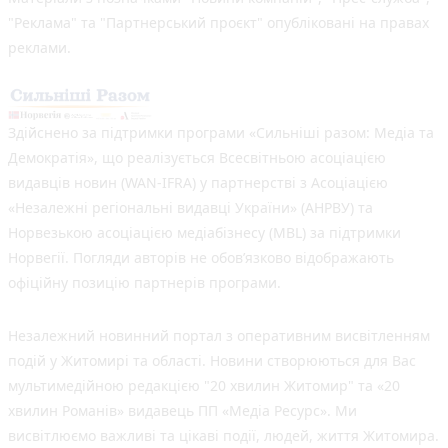
"Реклама" та "Партнерський проєкт" опубліковані на правах
реклами.
Здійснено за підтримки програми «Сильніші разом: Медіа та
Демократія», що реалізується Всесвітньою асоціацією
видавців новин (WAN-IFRA) у партнерстві з Асоціацією
«Незалежні регіональні видавці України» (АНРВУ) та
Норвезькою асоціацією медіабізнесу (MBL) за підтримки
Норвегії. Погляди авторів не обов’язково відображають
офіційну позицію партнерів програми.
Незалежний новинний портал з оперативним висвітленням
подій у Житомирі та області. Новини створюються для Вас
мультимедійною редакцією "20 хвилин Житомир" та «20
хвилин Романів» видавець ПП «Медіа Ресурс». Ми
висвітлюємо важливі та цікаві події, людей, життя Житомира.