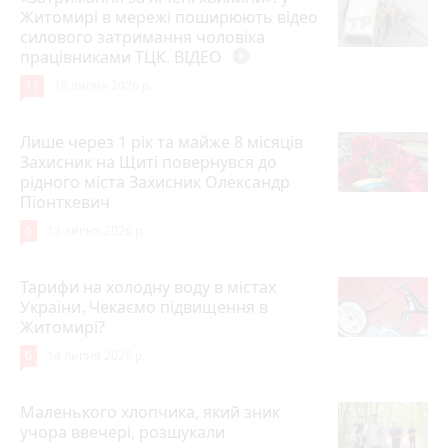
Житомирі в мережі поширюють відео
силового затримання чоловіка
працівниками ТЦК. ВІДЕО
play_circle_filled
11
18 липня 2026 р.
Лише через 1 рік та майже 8 місяців
Захисник на Щиті повернувся до
рідного міста Захисник Олександр
Піонткевич
6
13 липня 2026 р.
Тарифи на холодну воду в містах
України. Чекаємо підвищення в
Житомирі?
6
14 липня 2026 р.
Маленького хлопчика, який зник
учора ввечері, розшукали