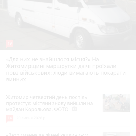
19
«Для них не знайшлося місця?» На
Житомирщині маршрутки двічі проїхали
17 липня 2026 р.
повз військових: люди вимагають покарати
винних
Житомир четвертий день поспіль
протестує: містяни знову вийшли на
майдан Корольова. ФОТО
photo_camera
14
20 липня 2026 р.
«Затримання за лічені хвилини»: у