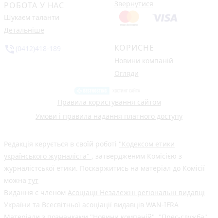
Звернутися
РОБОТА У НАС
Шукаєм таланти
Детальніше
КОРИСНЕ
phone_in_talk
(0412)418-189
Новини компаній
Огляди
Правила користування сайтом
Умови і правила надання платного доступу
Редакція керується в своїй роботі
"Кодексом етики
українського журналіста"
, затвердженим Комісією з
журналістської етики. Поскаржитись на матеріал до Комісії
можна
тут
Видання є членом
Асоціації Незалежні регіональні видавці
України
та Всесвітньої асоціації видавців
WAN-IFRA
Матеріали з позначками "Новини компаній", "Прес-служба",