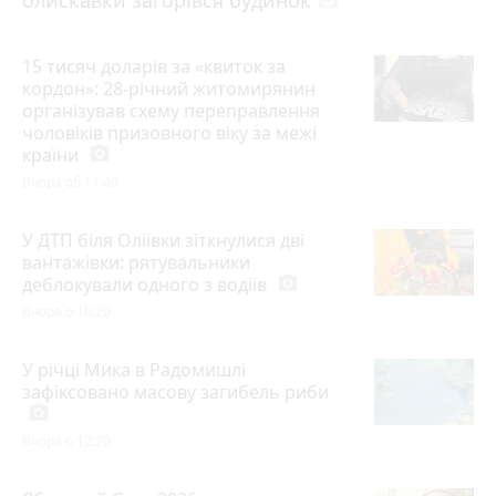
photo_camera
15 тисяч доларів за «квиток за
кордон»: 28-річний житомирянин
організував схему переправлення
чоловіків призовного віку за межі
країни
photo_camera
Вчора об 11:40
У ДТП біля Оліївки зіткнулися дві
вантажівки: рятувальники
деблокували одного з водіїв
photo_camera
Вчора о 10:20
У річці Мика в Радомишлі
зафіксовано масову загибель риби
photo_camera
Вчора о 12:20