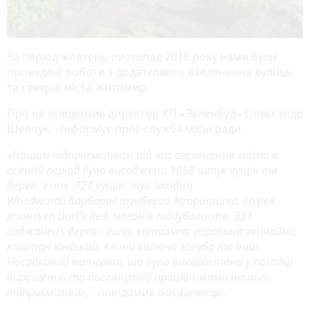
За період жовтень-листопад 2018 року нами були
проведені роботи з додаткового озеленення вулиць
та скверів міста Житомир.
Про це повідомив директор КП «Зеленбуд» Олександр
Шевчук, - інформує прес-служба міськради..
«Нашим підприємством під час озеленення міста в
осінній період було висаджено 1058 штук кущів та
дерев, з них :727 кущів: туя західна
Woodwardii,барбарис тунберга Atropurpurea, спірея
японська Dart's Red, магонія піддуболиста, 331
саджанець дерев : липа, катальпа, горобина звичайна,
каштан кінський, ялина колюча голуба та інші.
Посадковий матеріал, що було використано у посадці
вирощений та доглянутий працівниками нашого
підприємства»,
- повідомив посадовець.