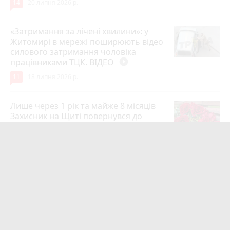
14
20 липня 2026 р.
«Затримання за лічені хвилини»: у
Житомирі в мережі поширюють відео
силового затримання чоловіка
працівниками ТЦК. ВІДЕО
play_circle_filled
11
18 липня 2026 р.
Лише через 1 рік та майже 8 місяців
Захисник на Щиті повернувся до
рідного міста Захисник Олександр
Піонткевич
6
13 липня 2026 р.
Тарифи на холодну воду в містах
України. Чекаємо підвищення в
Житомирі?
6
14 липня 2026 р.