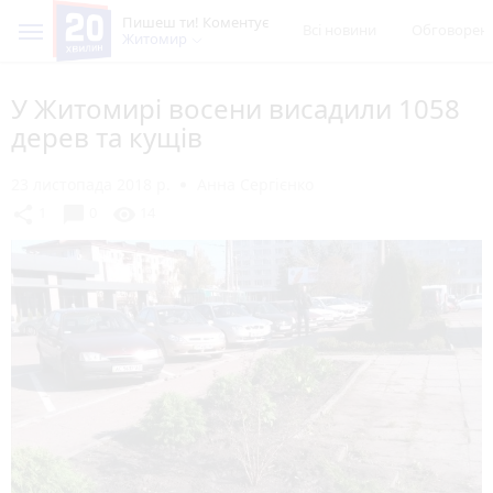
Пишеш ти! Коментує
Всі новини
Обговорен
Житомир
У Житомирі восени висадили 1058
дерев та кущів
23 листопада 2018 р.
Анна Сергієнко
chat_bubble
share
visibility
1
0
14