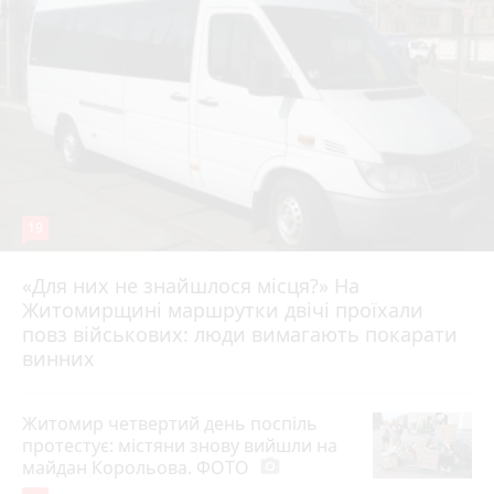
19
«Для них не знайшлося місця?» На
Житомирщині маршрутки двічі проїхали
17 липня 2026 р.
повз військових: люди вимагають покарати
винних
Житомир четвертий день поспіль
протестує: містяни знову вийшли на
майдан Корольова. ФОТО
photo_camera