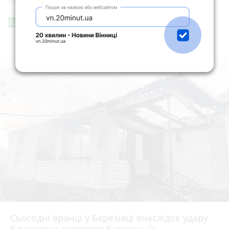
Фішингові посилання
Від читача
Всі новини
Підпишись
Сьогодні вранці у Березівці внаслідок удару
блискавки загорівся будинок