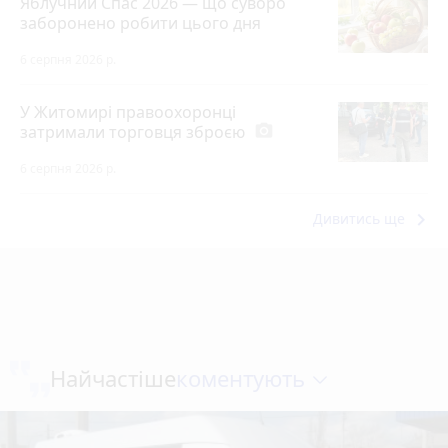
Яблучний Спас 2026 — що суворо
заборонено робити цього дня
6 серпня 2026 р.
У Житомирі правоохоронці
затримали торговця зброєю
photo_camera
6 серпня 2026 р.
keyboard_arrow_right
Дивитись ще
коментують
Найчастіше