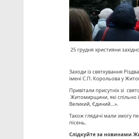
25 грудня християни західн
Заходи із святкування Різдв
імені С.П. Корольова у Жито
Привітали присутніх зі свя
Житомирщини, які спільно і
Великий, Єдиний…».
Також глядачі мали змогу пе
пісень.
Слідкуйте за новинами 