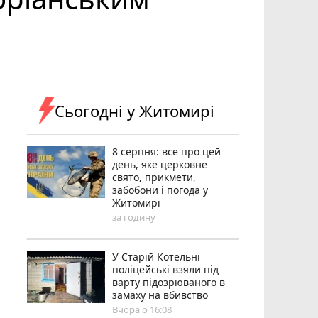
Сьогодні у Житомирі
8 серпня: все про цей
день, яке церковне
свято, прикмети,
забобони і погода у
Житомирі
за годину
У Старій Котельні
поліцейські взяли під
варту підозрюваного в
замаху на вбивство
Вчора о 16:08