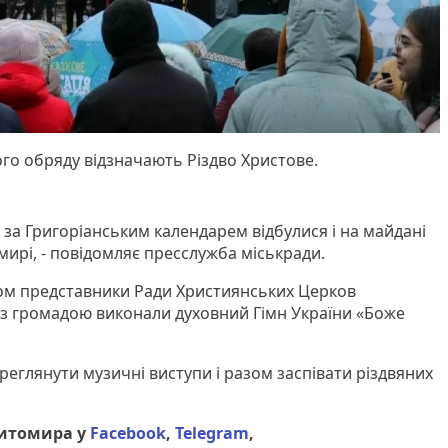
ого обряду відзначають Різдво Христове.
а за Григоріанським календарем відбулися і на майдані
мирі, - повідомляє пресслужба міськради.
том представники Ради Християнських Церков
з громадою виконали духовний Гімн України «Боже
реглянути музичні виступи і разом заспівати різдвяних
Житомира у
Facebook
,
Telegram
,