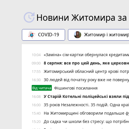
Новини Житомира за 
COVID-19
Житомир і житоми
«Заміна» сім-картки обернулася кредита
10:04
8 серпня: все про цей день, яке церков
09:00
Житомирський обласний центр крові потр
17:55
30 людей від початку року вже не повер
16:30
Від читача
Фішингові посилання
У Старій Котельні поліцейські взяли пі
16:08
35 років Незалежності. 35 подій. Одна кра
16:00
На Житомирщині обговорили подальше фу
15:40
До садка чи школи без стресу: що потріб
15:20