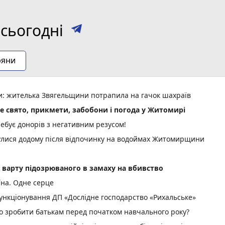
сьогодні
ряни
ми: жителька Звягельщини потрапила на гачок шахраїв
не свято, прикмети, забобони і погода у Житомирі
ебує донорів з негативним резусом!
нулися додому після відпочинку на водоймах Житомирщини
д варту підозрюваного в замаху на вбивство
їна. Одне серце
нкціонування ДП «Дослідне господарство «Рихальське»
но зробити батькам перед початком навчального року?