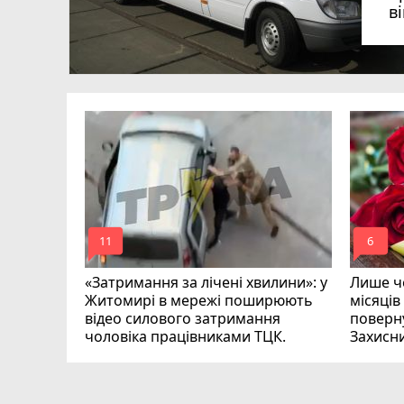
в
в
в
ий зник
и
mode_comment
mode_comment
11
6
«Затримання за лічені хвилини»: у
Лише че
Житомирі в мережі поширюють
місяців
відео силового затримання
поверну
чоловіка працівниками ТЦК.
Захисн
ВІДЕО
play_circle_filled