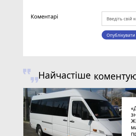
Коментарі
Опублікувати
Найчастіше
коменту
«
з
Ж
м
п