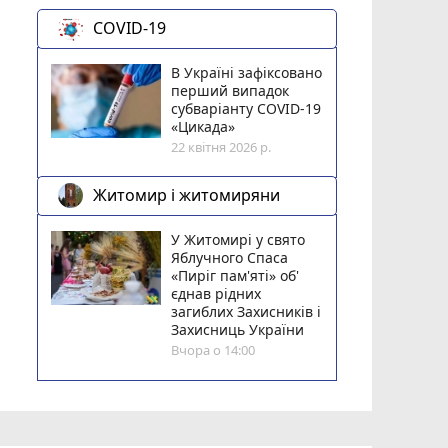
COVID-19
В Україні зафіксовано
перший випадок
субваріанту COVID-19
«Цикада»
22 квітня 2026 р.
Житомир і житомиряни
У Житомирі у свято
Яблучного Спаса
«Пиріг пам'яті» об'
єднав рідних
загиблих Захисників і
Захисниць України
Вчора о 14:00