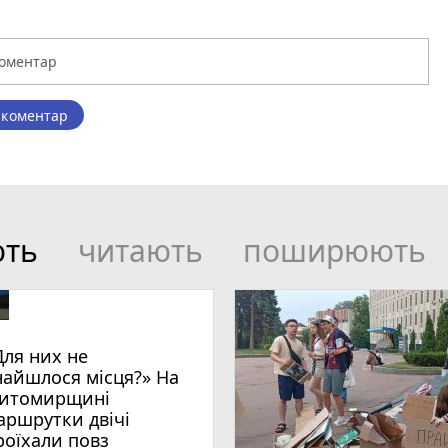
 коментар
ють
читають
поширюють
Для них не
найшлося місця?» На
итомирщині
аршрутки двічі
роїхали повз