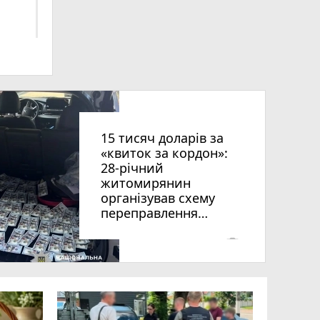
ниць
15 тисяч доларів за
«квиток за кордон»:
28-річний
житомирянин
організував схему
переправлення
чоловіків призовного
віку за межі країни
photo_camera
рії