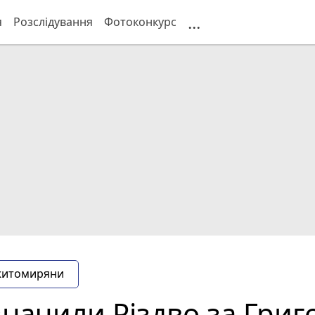
...
я
Розслідування
Фотоконкурс
житомиряни
значили Різдво за Григ