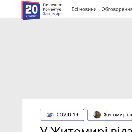
Пишеш ти!
Всі новини
Обговоренн
Коментує
Житомир
COVID-19
Житомир і 
У Житомирі від