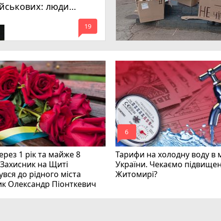
ійськових: люди
имагають покарати
mode_comment
инних
19
mode_comment
6
рез 1 рік та майже 8
Тарифи на холодну воду в 
 Захисник на Щиті
України. Чекаємо підвищен
вся до рідного міста
Житомирі?
ик Олександр Піонткевич