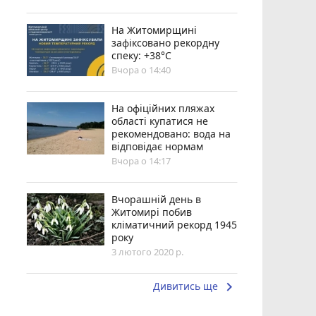
Н️а Житомирщині
зафіксовано рекордну
спеку: +38°C
Вчора о 14:40
На офіційних пляжах
області купатися не
рекомендовано: вода на
відповідає нормам
Вчора о 14:17
Вчорашній день в
Житомирі побив
кліматичний рекорд 1945
року
3 лютого 2020 р.
keyboard_arrow_right
Дивитись ще