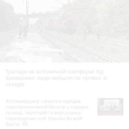
Трагедія на залізничній платформі під
Броварами: люди вийшли по тривозі зі
складів
Житомирщину з візитом відвідав
новопризначений Міністр у справах
громад, територій та внутрішньо
переміщених осіб України Віталій
Безгін
photo_camera