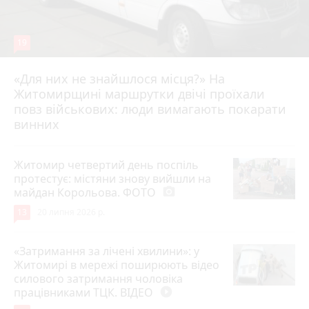
19
«Для них не знайшлося місця?» На
Житомирщині маршрутки двічі проїхали
17 липня 2026 р.
повз військових: люди вимагають покарати
винних
Житомир четвертий день поспіль
протестує: містяни знову вийшли на
майдан Корольова. ФОТО
photo_camera
13
20 липня 2026 р.
«Затримання за лічені хвилини»: у
Житомирі в мережі поширюють відео
силового затримання чоловіка
працівниками ТЦК. ВІДЕО
play_circle_filled