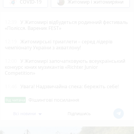
COVID-19
Житомир і житомиряни
12:39
У Житомирі відбудеться родинний фестиваль
«Полісся. Вареник FEST»
12:19
Житомирські триатлети – серед лідерів
чемпіонату України з акватлону!
12:00
У Житомирі започатковують всеукраїнський
конкурс юних музикантів «Richter Junior
Competition»
11:46
Увага! Надзвичайна спека: бережіть себе!
Фішингові посилання
Від читача
Всі новини
Підпишись