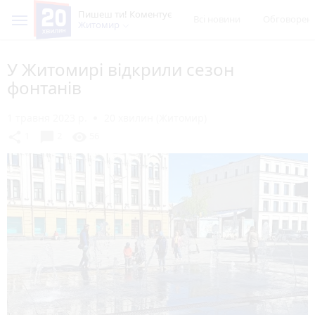
Пишеш ти! Коментує
Всі новини
Обговорен
Житомир
У Житомирі відкрили сезон
фонтанів
1 травня 2023 р.
20 хвилин (Житомир)
chat_bubble
share
visibility
1
2
56