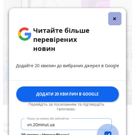
×
Читайте більше
перевірених
новин
Додайте 20 хвилин до вибраних джерел в Google
ДОДАТИ 20 ХВИЛИН В GOOGLE
Слідкуйте за новинами Житомира у
Facebook
,
Telegram
,
Instagram
,
YouTube
та
Google