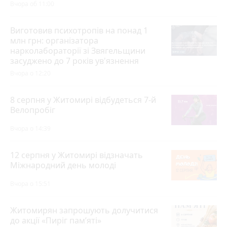
Вчора об 11:00
Виготовив психотропів на понад 1
млн грн: організатора
нарколабораторії зі Звягельщини
засуджено до 7 років ув'язнення
Вчора о 12:20
8 серпня у Житомирі відбудеться 7-й
Велопробіг
Вчора о 14:39
12 серпня у Житомирі відзначать
Міжнародний день молоді
Вчора о 15:51
Житомирян запрошують долучитися
до акції «Пиріг пам’яті»