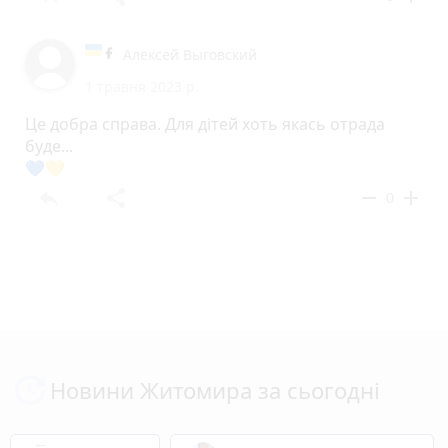
Алексей Выговский
1 травня 2023 р.
Це добра справа. Для дітей хоть якась отрада
буде...
💙💛
reply
share
remove
add
0
Новини Житомира за сьогодні