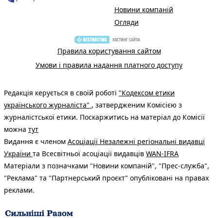
Новини компаній
Огляди
Правила користування сайтом
Умови і правила надання платного доступу
Редакція керується в своїй роботі
"Кодексом етики
українського журналіста"
, затвердженим Комісією з
журналістської етики. Поскаржитись на матеріал до Комісії
можна
тут
Видання є членом
Асоціації Незалежні регіональні видавці
України
та Всесвітньої асоціації видавців
WAN-IFRA
Матеріали з позначками "Новини компаній", "Прес-служба",
"Реклама" та "Партнерський проєкт" опубліковані на правах
реклами.