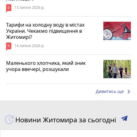
6
13 липня 2026 р.
Тарифи на холодну воду в містах
України. Чекаємо підвищення в
Житомирі?
6
14 липня 2026 р.
Маленького хлопчика, який зник
учора ввечері, розшукали
keyboard_arrow_right
Дивитись ще
Новини Житомира за сьогодні