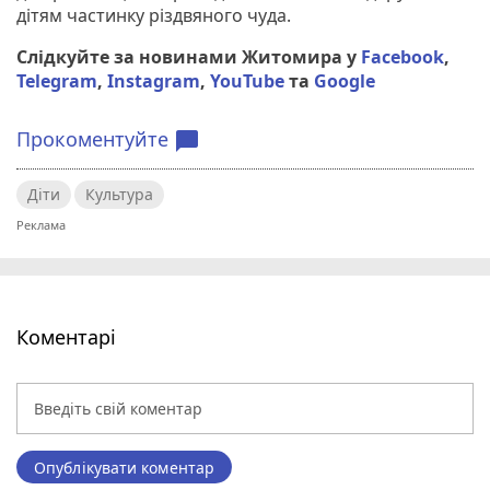
дітям частинку різдвяного чуда.
Слідкуйте за новинами Житомира у
Facebook
,
Telegram
,
Instagram
,
YouTube
та
Google
Прокоментуйте
chat_bubble
Діти
Культура
Коментарі
Опублікувати коментар