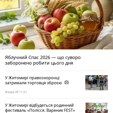
Яблучний Спас 2026 — що суворо
заборонено робити цього дня
У Житомирі правоохоронці
затримали торговця зброєю
photo_camera
Вчора об 11:21
У Житомирі відбудеться родинний
фестиваль «Полісся. Вареник FEST»