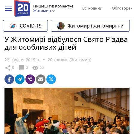
Пишеш ти! Коментує
Всі новини
Обговорен
Житомир
COVID-19
Житомир і житомиряни
У Житомирі відбулося Свято Різдва
для особливих дітей
23 грудня 2019 р.
20 хвилин (Житомир)
chat_bubble
share
visibility
0
0
55