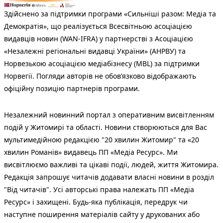
Здійснено за підтримки програми «Сильніші разом: Медіа та
Демократія», що реалізується Всесвітньою асоціацією
видавців новин (WAN-IFRA) у партнерстві з Асоціацією
«Незалежні регіональні видавці України» (АНРВУ) та
Норвезькою асоціацією медіабізнесу (MBL) за підтримки
Норвегії. Погляди авторів не обов’язково відображають
офіційну позицію партнерів програми.
Незалежний новинний портал з оперативним висвітленням
подій у Житомирі та області. Новини створюються для Вас
мультимедійною редакцією "20 хвилин Житомир" та «20
хвилин Романів» видавець ПП «Медіа Ресурс». Ми
висвітлюємо важливі та цікаві події, людей, життя Житомира.
Редакція запрошує читачів додавати власні новини в розділ
"Від читачів". Усі авторські права належать ПП «Медіа
Ресурс» і захищені. Будь-яка публiкацiя, передрук чи
наступне поширення матеріалів сайту у друкованих або