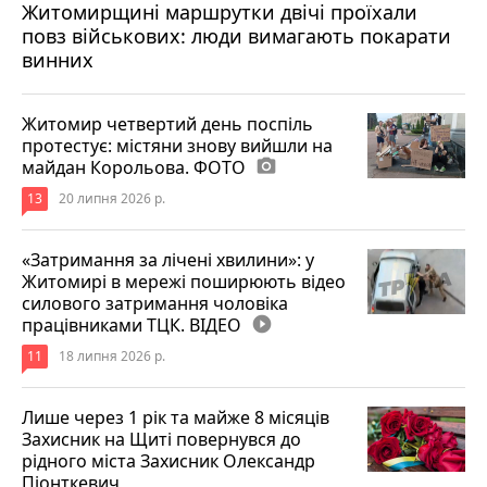
Житомирщині маршрутки двічі проїхали
17 липня 2026 р.
повз військових: люди вимагають покарати
винних
Житомир четвертий день поспіль
протестує: містяни знову вийшли на
майдан Корольова. ФОТО
photo_camera
13
20 липня 2026 р.
«Затримання за лічені хвилини»: у
Житомирі в мережі поширюють відео
силового затримання чоловіка
працівниками ТЦК. ВІДЕО
play_circle_filled
11
18 липня 2026 р.
Лише через 1 рік та майже 8 місяців
Захисник на Щиті повернувся до
рідного міста Захисник Олександр
Піонткевич