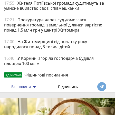
17:55
Жителя Потіївської громади судитимуть за
умисне вбивство своєї співмешканки
17:21
Прокуратура через суд домоглася
повернення громаді земельної ділянки вартістю
понад 1,5 млн грн у центрі Житомира
17:00
На Житомирщині від початку року
народилося понад 3 тисячі дітей
16:40
У Корнині згоріла господарча будівля
площею 100 кв. м
Фішингові посилання
Від читача
Всі новини
Підпишись