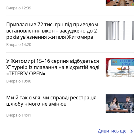
Вчора о 12:39
Привласнив 72 тис. грн під приводом
встановлення вікон – засуджено до 2
років ув’язнення жителя Житомира
Вчора о 14:20
У Житомирі 15–16 серпня відбудеться
XI турнір із плавання на відкритій воді
«TETERIV OPEN»
Вчора о 10:40
Ми й так сім'я: чи справді реєстрація
шлюбу нічого не змінює
Вчора о 14:41
keyboard_arrow_right
Дивитись ще