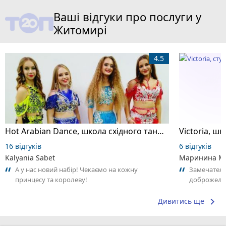
Ваші відгуки про послуги у
Житомирі
4.5
Hot Arabian Dance, школа східного танцю
16 відгуків
6 відгуків
Kalyania Sabet
Маринина М
А у нас новий набір! Чекаємо на кожну
Замечатель
принцесу та королеву!
доброжела
коллективо
keyboard_arrow_right
Дивитись ще