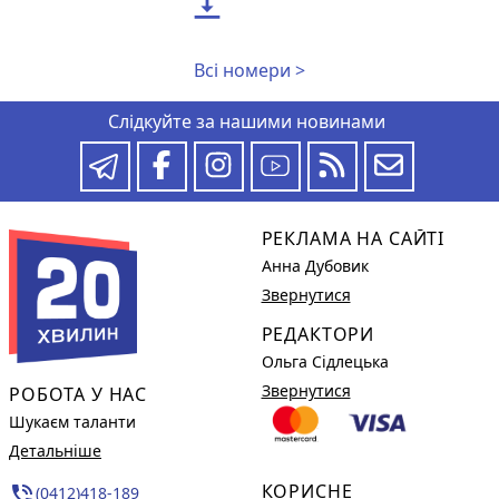

Всі номери >
Слідкуйте за нашими новинами
РЕКЛАМА НА САЙТІ
Анна Дубовик
Звернутися
РЕДАКТОРИ
Ольга Сідлецька
Звернутися
РОБОТА У НАС
Шукаєм таланти
Детальніше
КОРИСНЕ
phone_in_talk
(0412)418-189