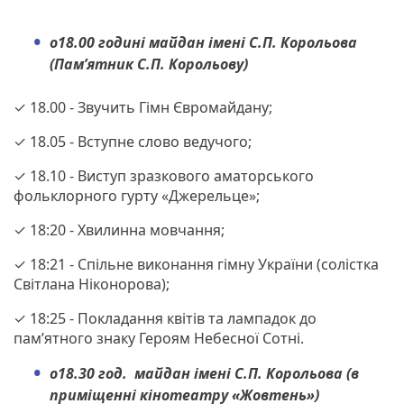
о18.00 годині майдан імені С.П. Корольова
(Пам’ятник С.П. Корольову)
✓ 18.00 - Звучить Гімн Євромайдану;
✓ 18.05 - Вступне слово ведучого;
✓ 18.10 - Виступ зразкового аматорського
фольклорного гурту «Джерельце»;
✓ 18:20 - Хвилинна мовчання;
✓ 18:21 - Спільне виконання гімну України (солістка
Світлана Ніконорова);
✓ 18:25 - Покладання квітів та лампадок до
пам’ятного знаку Героям Небесної Сотні.
о18.30 год. майдан імені С.П. Корольова (в
приміщенні кінотеатру «Жовтень»)