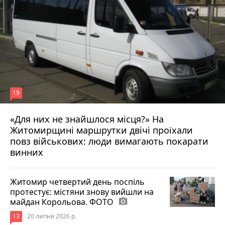
19
«Для них не знайшлося місця?» На
Житомирщині маршрутки двічі проїхали
17 липня 2026 р.
повз військових: люди вимагають покарати
винних
Житомир четвертий день поспіль
протестує: містяни знову вийшли на
майдан Корольова. ФОТО
photo_camera
13
20 липня 2026 р.