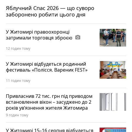
Яблучний Спас 2026 — що суворо
заборонено робити цього дня
У Житомирі правоохоронці
затримали торговця зброєю
photo_camera
12 годин тому
У Житомирі відбудеться родинний
фестиваль «Полісся. Вареник FEST»
11 годин тому
Привласнив 72 тис. грн під приводом
встановлення вікон – засуджено до 2
років ув’язнення жителя Житомира
9 годин тому
У Житомирі 15–16 серпня відбудеться