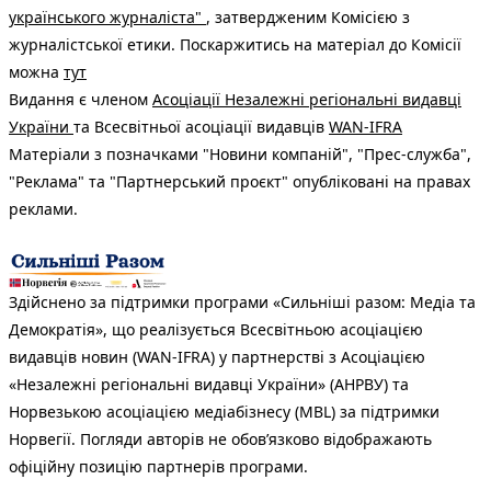
українського журналіста"
, затвердженим Комісією з
журналістської етики. Поскаржитись на матеріал до Комісії
можна
тут
Видання є членом
Асоціації Незалежні регіональні видавці
України
та Всесвітньої асоціації видавців
WAN-IFRA
Матеріали з позначками "Новини компаній", "Прес-служба",
"Реклама" та "Партнерський проєкт" опубліковані на правах
реклами.
Здійснено за підтримки програми «Сильніші разом: Медіа та
Демократія», що реалізується Всесвітньою асоціацією
видавців новин (WAN-IFRA) у партнерстві з Асоціацією
«Незалежні регіональні видавці України» (АНРВУ) та
Норвезькою асоціацією медіабізнесу (MBL) за підтримки
Норвегії. Погляди авторів не обов’язково відображають
офіційну позицію партнерів програми.