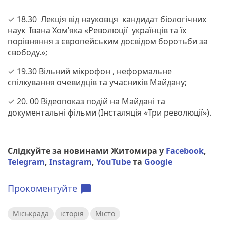
✓ 18.30 Лекція від науковця кандидат біологічних
наук Івана Хом’яка «Революції українців та їх
порівняння з європейським досвідом боротьби за
свободу.»;
✓ 19.30 Вільний мікрофон , неформальне
спілкування очевидців та учасників Майдану;
✓ 20. 00 Відеопоказ подій на Майдані та
документальні фільми (Інсталяція «Три революції»).
Слідкуйте за новинами Житомира у
Facebook
,
Telegram
,
Instagram
,
YouTube
та
Google
Прокоментуйте
chat_bubble
Міськрада
історія
Місто