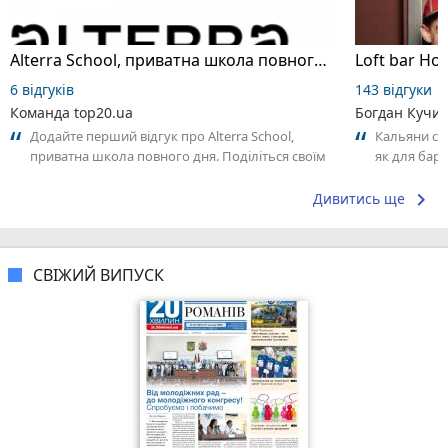
Alterra School, приватна школа повного дня
Loft bar Ho
6 відгуків
143 відгуки
Команда top20.ua
Богдан Кучи
Додайте перший відгук про Alterra School,
Кальяни сма
приватна школа повного дня. Поділіться своїм
як для бару
досвідом – що Вам сподобалось, а...
що я куштув
keyboard_arrow_right
Дивитись ще
СВІЖИЙ ВИПУСК