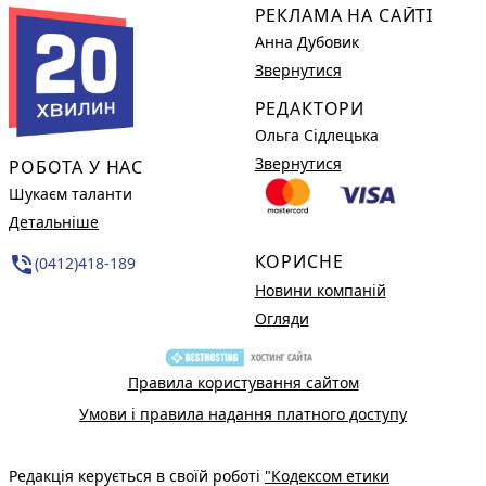
РЕКЛАМА НА САЙТІ
Анна Дубовик
Звернутися
РЕДАКТОРИ
Ольга Сідлецька
Звернутися
РОБОТА У НАС
Шукаєм таланти
Детальніше
КОРИСНЕ
phone_in_talk
(0412)418-189
Новини компаній
Огляди
Правила користування сайтом
Умови і правила надання платного доступу
Редакція керується в своїй роботі
"Кодексом етики