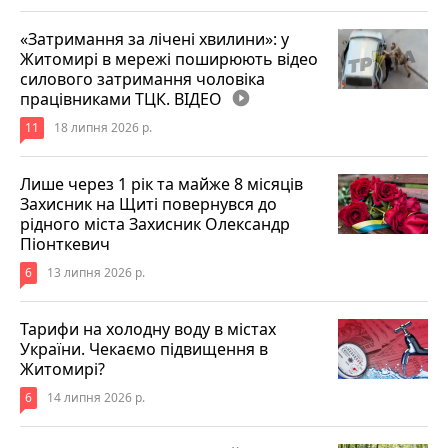
«Затримання за лічені хвилини»: у
Житомирі в мережі поширюють відео
силового затримання чоловіка
працівниками ТЦК. ВІДЕО
play_circle_filled
11
18 липня 2026 р.
Лише через 1 рік та майже 8 місяців
Захисник на Щиті повернувся до
рідного міста Захисник Олександр
Піонткевич
6
13 липня 2026 р.
Тарифи на холодну воду в містах
України. Чекаємо підвищення в
Житомирі?
6
14 липня 2026 р.