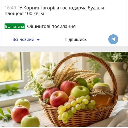
16:40
У Корнині згоріла господарча будівля
площею 100 кв. м
Фішингові посилання
Від читача
Всі новини
Підпишись