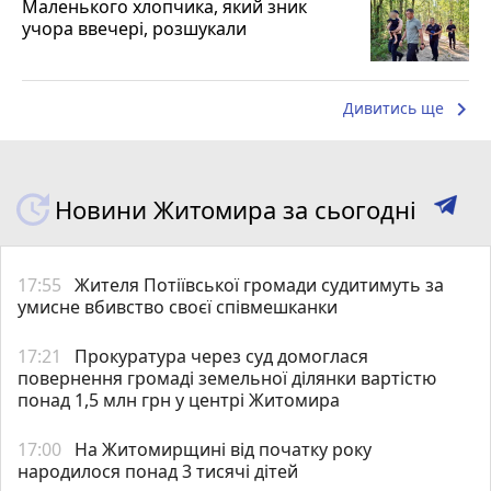
Маленького хлопчика, який зник
учора ввечері, розшукали
keyboard_arrow_right
Дивитись ще
Новини Житомира за сьогодні
17:55
Жителя Потіївської громади судитимуть за
умисне вбивство своєї співмешканки
17:21
Прокуратура через суд домоглася
повернення громаді земельної ділянки вартістю
понад 1,5 млн грн у центрі Житомира
17:00
На Житомирщині від початку року
народилося понад 3 тисячі дітей