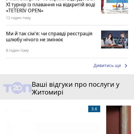
XI турнір із плавання на відкритій воді
«TETERIV OPEN»
12 годин тому
Ми й так сім'я: чи справді реєстрація
шлюбу нічого не змінює
8 годин тому
keyboard_arrow_right
Дивитись ще
Ваші відгуки про послуги у
Житомирі
3.6