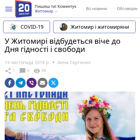
Пишеш ти! Коментує
Всі новини
Обговорен
Житомир
COVID-19
Житомир і житомиряни
У Житомирі відбудеться віче до
Дня гідності і свободи
19 листопада 2018 р.
Анна Сергієнко
chat_bubble
share
visibility
1
0
39