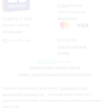
РЕДАКТОРИ
Ольга Сідлецька
Звернутися
РОБОТА У НАС
Шукаєм таланти
Детальніше
КОРИСНЕ
phone_in_talk
(0412)418-189
Новини компаній
Огляди
Правила користування сайтом
Умови і правила надання платного доступу
Редакція керується в своїй роботі
"Кодексом етики
українського журналіста"
, затвердженим Комісією з
журналістської етики. Поскаржитись на матеріал до Комісії
можна
тут