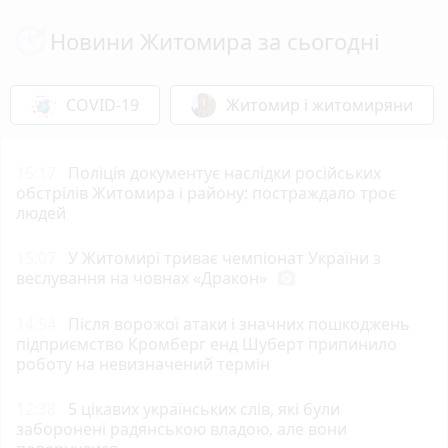
Новини Житомира за сьогодні
COVID-19
Житомир і житомиряни
15:17
Поліція документує наслідки російських
обстрілів Житомира і району: постраждало троє
людей
15:07
У Житомирі триває чемпіонат України з
веслування на човнах «Дракон»
photo_camera
14:54
Після ворожої атаки і значних пошкоджень
підприємство Кромберг енд Шуберт припинило
роботу на невизначений термін
12:38
5 цікавих українських слів, які були
заборонені радянською владою, але вони