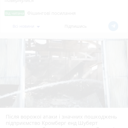
повернулися
Фішингові посилання
Від читача
Всі новини
Підпишись
Після ворожої атаки і значних пошкоджень
підприємство Кромберг енд Шуберт