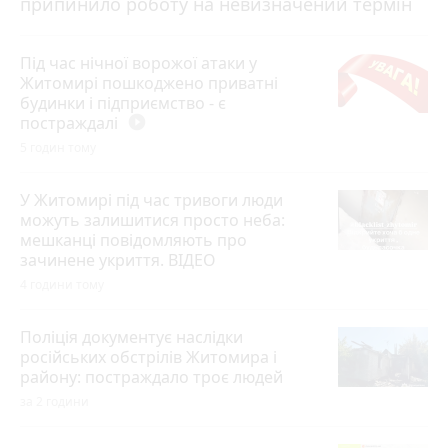
припинило роботу на невизначений термін
Під час нічної ворожої атаки у
Житомирі пошкоджено приватні
будинки і підприємство - є
постраждалі
play_circle_filled
5 годин тому
У Житомирі під час тривоги люди
можуть залишитися просто неба:
мешканці повідомляють про
зачинене укриття. ВІДЕО
4 години тому
Поліція документує наслідки
російських обстрілів Житомира і
району: постраждало троє людей
за 2 години