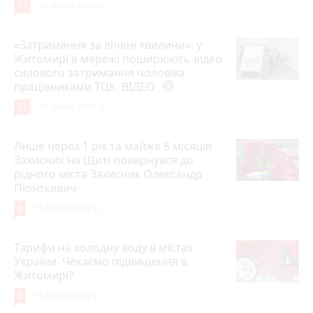
14
20 липня 2026 р.
«Затримання за лічені хвилини»: у
Житомирі в мережі поширюють відео
силового затримання чоловіка
працівниками ТЦК. ВІДЕО
play_circle_filled
11
18 липня 2026 р.
Лише через 1 рік та майже 8 місяців
Захисник на Щиті повернувся до
рідного міста Захисник Олександр
Піонткевич
6
13 липня 2026 р.
Тарифи на холодну воду в містах
України. Чекаємо підвищення в
Житомирі?
6
14 липня 2026 р.