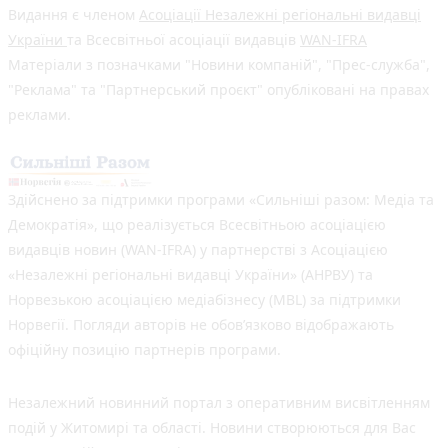
Видання є членом
Асоціації Незалежні регіональні видавці
України
та Всесвітньої асоціації видавців
WAN-IFRA
Матеріали з позначками "Новини компаній", "Прес-служба",
"Реклама" та "Партнерський проєкт" опубліковані на правах
реклами.
Здійснено за підтримки програми «Сильніші разом: Медіа та
Демократія», що реалізується Всесвітньою асоціацією
видавців новин (WAN-IFRA) у партнерстві з Асоціацією
«Незалежні регіональні видавці України» (АНРВУ) та
Норвезькою асоціацією медіабізнесу (MBL) за підтримки
Норвегії. Погляди авторів не обов’язково відображають
офіційну позицію партнерів програми.
Незалежний новинний портал з оперативним висвітленням
подій у Житомирі та області. Новини створюються для Вас