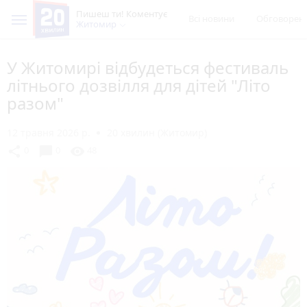
Пишеш ти! Коментує
Всі новини
Обговорен
Житомир
У Житомирі відбудеться фестиваль
літнього дозвілля для дітей "Літо
разом"
12 травня 2026 р.
20 хвилин (Житомир)
chat_bubble
share
visibility
0
0
48