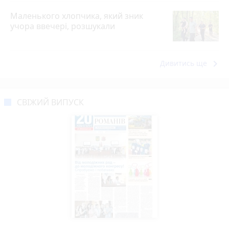
Маленького хлопчика, який зник
учора ввечері, розшукали
keyboard_arrow_right
Дивитись ще
СВІЖИЙ ВИПУСК