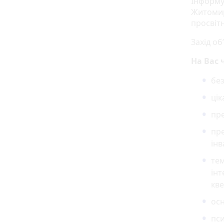
Інформу
Житомир
просвіт
Захід об
На Вас 
без
цік
пре
пре
інв
тем
інт
кве
осн
пси