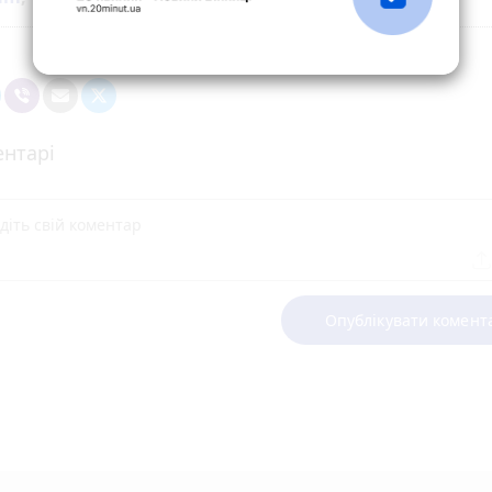
нтарі
Опублікувати комент