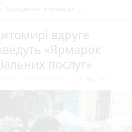
...
я
Розслідування
Фотоконкурс
итомирі вдруге
оведуть «Ярмарок
іальних послуг»
 2026 р.
20 хвилин (Житомир)
chat_bubble
share
visibility
0
0
11