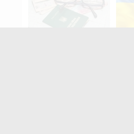
Пенсія може зрости більш ніж на
Штраф 
50%: як збільшити виплати
держав
законо
Найчастіше
коменту
«
з
Ж
м
п