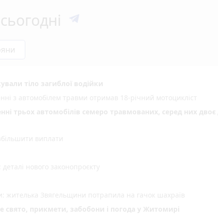
сьогодні
ряни
ували тіло загиблої водійки
енні з автомобілем травми отримав 18-річний мотоцикліст
енні трьох автомобілів семеро травмованих, серед них двоє 
 збільшити виплати
деталі нового законопроєкту
ми: жителька Звягельщини потрапила на гачок шахраїв
не свято, прикмети, забобони і погода у Житомирі