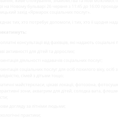
вання, живе спілкування, знайомства та нові можливості
і на Новому бульварі 26 червня з 11:45 до 16:00 проход
ницький захід «Ярмарок соціальних послуг».
’єднає тих, хто потребує допомоги, і тих, хто її щодня над
чекатимуть:
оплатні консультації від фахівців, які надають соціальні 
аві активності для дітей та дорослих;
зентація діяльності надавачів соціальних послуг;
зентація соціальних послуг для осіб похилого віку, осіб з
алідністю, сімей з дітьми тощо;
атичні майстеркласи, цікаві локації, фотозона, фотосушк
ерактивні зони, аквагрим для дітей, солодка вата, флешм
сти;
ови догляду за літніми людьми;
хологічні практики;