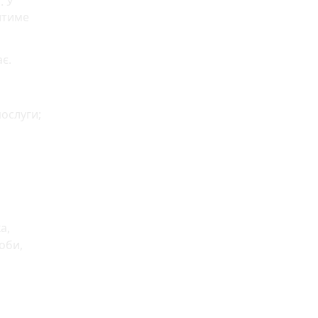
. У
итиме
ає.
послуги;
а,
оби,