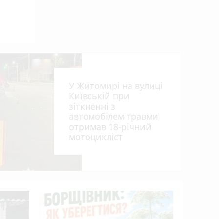
У Житомирі на вулиці
Київській при
зіткненні з
автомобілем травми
отримав 18-річний
мотоцикліст
Пенсія м
50%: як 