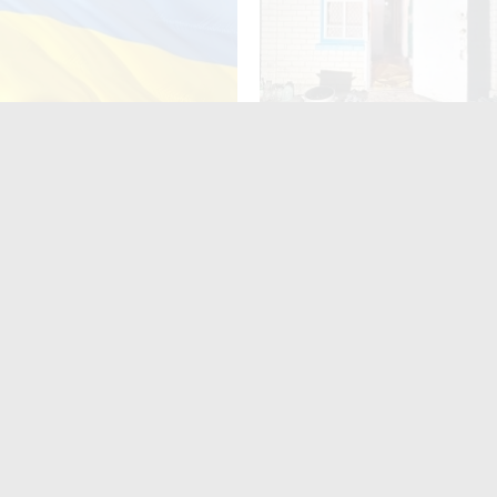
за неволодіння
У Старій Котельні поліцейс
ною мовою: деталі нового
взяли під варту підозрюва
проєкту
замаху на вбивство
ють
читають
поширюють
Для них не
найшлося місця?» На
итомирщині
аршрутки двічі
роїхали повз