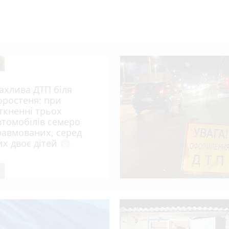
ахлива ДТП біля
оростеня: при
іткненні трьох
втомобілів семеро
равмованих, серед
их двоє дітей
photo_camera