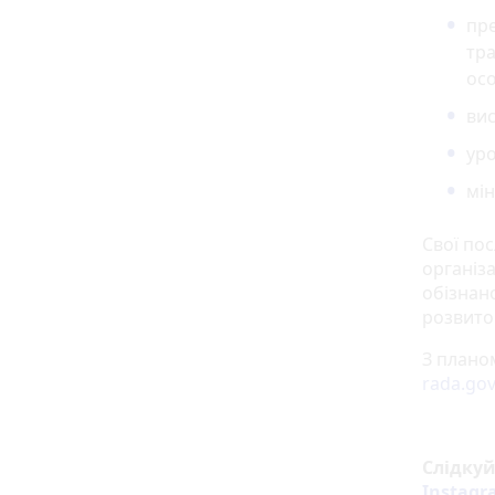
пре
тра
осо
вис
уро
мін
Свої по
організа
обізнан
розвито
З плано
rada.go
Слідку
Instag