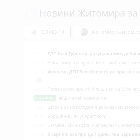
Новини Житомира за 
COVID-19
Житомир і житоми
ДТП біля Туровця: рятувальники деблок
17:11
У Житомирі на вулиці Київській при зіткн
16:16
Жахлива ДТП біля Коростеня: при зіткн
14:04
photo_camera
Пенсія може зрости більш ніж на 50%: як
13:15
Від читача
Фішингові посилання
Штраф за неволодіння державною мовою: 
12:35
Борщівник: як уберегтися?
11:25
«Заміна» сім-картки обернулася кредита
10:04
8 серпня: все про цей день, яке церков
09:00