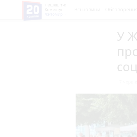
Пишеш ти!
Всі новини
Обговоренн
Коментує
Житомир
У Ж
пр
соц
17 червня