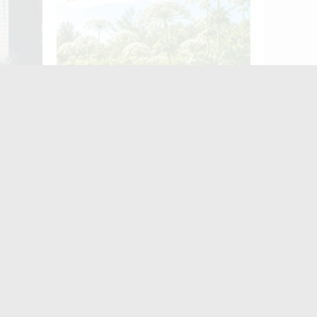
ькі
Борщівник: як уберегтися?
ного в
Житомир четвертий
день поспіль
протестує: містяни
знову вийшли на
майдан Корольова.