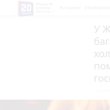
Пишеш ти!
Всі новини
Обговоренн
Коментує
Житомир
У Ж
баг
хо
по
гос
12 жовтня