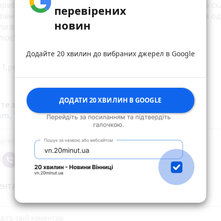
рибіг її молодший син, орієнтовно 7-8-річного віку, та с
перевірених
 повно диму. Побачивши палаючий холодильник, жінка од
новин
ли вогнеборців. Остаточна причина займання наразі
люється.
Додайте 20 хвилин до вибраних джерел в Google
ДОДАТИ 20 ХВИЛИН В GOOGLE
йте за новинами Житомира у
Facebook
,
Telegram
,
ram
,
YouTube
та
Google
ьники
Пожежі
нтарі