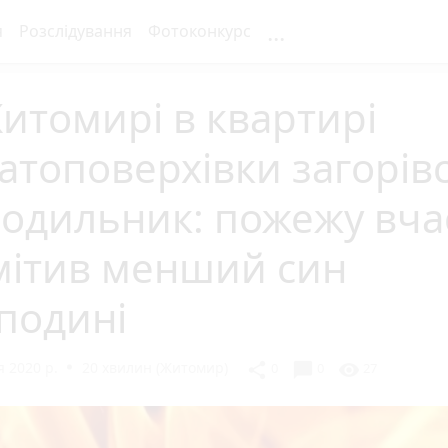
...
я
Розслідування
Фотоконкурс
итомирі в квартирі
атоповерхівки загорів
лодильник: пожежу вча
мітив менший син
подині
 2020 р.
20 хвилин (Житомир)
chat_bubble
share
visibility
0
0
27