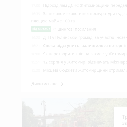
Підрозділам ДСНС Житомирщини передали 
17:00
За позовом екологічної прокуратури суд 
16:39
площею майже 100 га
Від читача
Фішингові посилання
ДТП у Пулинській громаді за участю іноз
16:28
Спека відступить: залишилося потерпіт
16:21
Як перетворити гнів на захист: у Житоми
16:00
12 серпня у Житомирі відзначать Міжнар
15:51
Місцеві бюджети Житомирщини отримали 
15:38
Спортсмени та тренери отримали грошові
15:19
keyboard_arrow_right
Дивитись ще
Житомирян запрошують долучитися до акці
15:00
8 серпня у Житомирі відбудеться 7-й Ве
14:39
Трагедія на залізничній платформі під Бр
14:18
Досвід, що рятує життя: що має бути в три
14:00
Т
У Житомирі судитимуть екстрадованого ін
12:40
з
виготовлений алкоголь