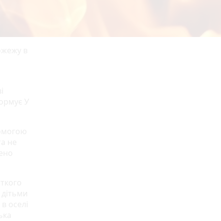
ожежу в
і
формує У
помогою
та не
ено
откого
 дітьми
 в оселі
ька