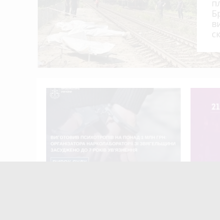
п
Б
Виготовив психотропів на понад 1 млн грн
12:20
в
років ув'язнення
с
Цієї ночі росіяни ракетами вбили 17 ц
12:00
Хочете кинути курити?
11:40
У Центрі захисту тварин міської ради пл
11:20
г
Виготовив психотропів на понад 1
8 серпн
млн грн: організатора
7-й Вел
нарколабораторії зі Звягельщини
засуджено до 7 років ув'язнення