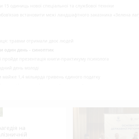
15 одиниць нової спеціальної та службової техніки
зобов’язав встановити межі ландшафтного заказника «Зелена ла
емця: травми отримали двоє людей
и один день - синоптик
рі пройде презентація книги-практикуму психолога
одний день молоді
майже 1,4 мільярда гривень єдиного податку
 сертифікати за міжнародні спортивні перемоги
ї «Пиріг пам’яті»
лопробіг
оварами: люди вийшли по тривозі зі складів
вожній валізці
рагедія на
оземця – учасника злочинної групи, яка збувала незаконно
алізничній