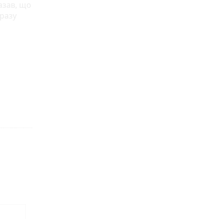
казав, що
разу