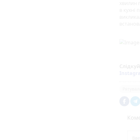
хвилин п
в кухні
виклика
встанов
Слідку
Instag
Рятувал
Коме