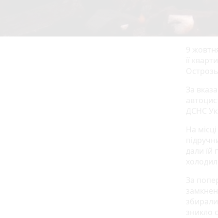
9 жовтн
її кварт
Острозь
За вказ
автоцис
ДСНС Ук
На місці
підручни
дали їй
холодил
За попе
замкненн
збиралис
зникло с