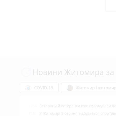
Новини Житомира за 
COVID-19
Житомир і житоми
Ветерани й ветеранки вже сформували пон
17:54
У Житомирі 9 серпня відбудеться спорти
17:31