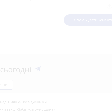
Опублікувати комент
сьогодні
ряни
ад 1 млн е-Посвідчень у Дії
вний захід «Забіг Житомирщина»