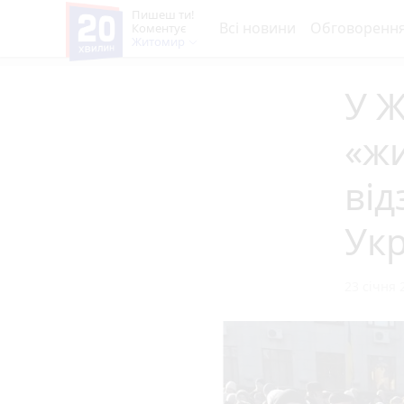
Пишеш ти!
Всі новини
Обговоренн
Коментує
Житомир
У 
«жи
від
Укр
23 січня 