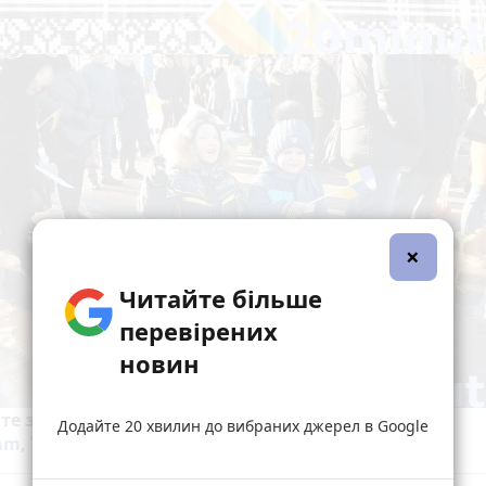
×
Читайте більше
перевірених
новин
йте за новинами Житомира у
Facebook
,
Telegram
,
Додайте 20 хвилин до вибраних джерел в Google
ram
,
YouTube
та
Google