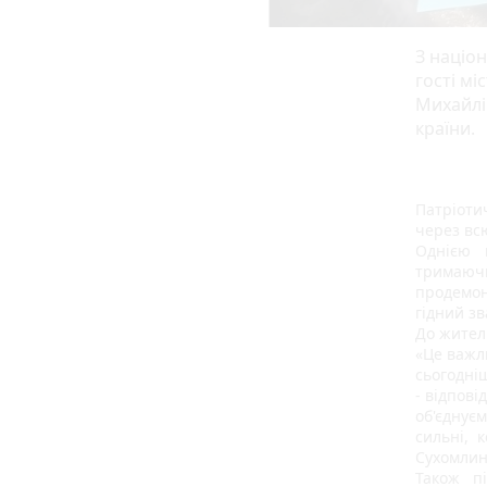
З націо
гості мі
Михайлів
країни.
Патріоти
через вс
Однією 
тримаюч
продемон
гідний з
До жителі
«Це важли
сьогодніш
- відпові
об'єднує
сильні, 
Сухомлин
Також п