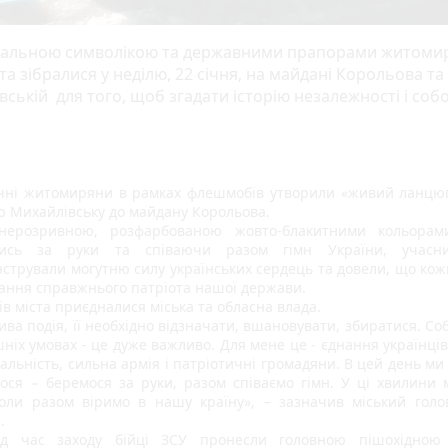
нальною символікою та державними прапорами житомир
ста зібралися у неділю, 22 січня, на майдані Корольова та
ській для того, щоб згадати історію незалежності і соб
чні житомиряни в рамках флешмобів утворили «живий ланцюг 
ю Михайлівську до майдану Корольова.
нерозривною, розфарбованою жовто-блакитними кольорами 
ись за руки та співаючи разом гімн України, учасник
стрували могутню силу українських сердець та довели, що кожн
вання справжнього патріота нашої держави.
в міста приєдналися міська та обласна влада. 
ва подія, її необхідно відзначати, вшановувати, збиратися. Соб
ніх умовах - це дуже важливо. Для мене це - єднання українців
дальність, сильна армія і патріотичні громадяни. В цей день ми 
мося − беремося за руки, разом співаємо гімн. У ці хвилини м
коли разом віримо в нашу країну», – зазначив міський голов
.
ід час заходу бійці ЗСУ пронесли головною пішохідною 