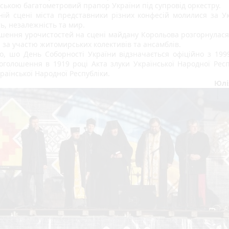
ською багатометровий прапор України під супровід оркестру. 
ній сцені міста представники різних конфесій молилися за Укра
ь, незалежність та мир.
шення урочистостей на сцені майдану Корольова розгорнулася 
 за участю житомирських колективів та ансамблів.
о, шо День Соборності України відзначається офіційно з 1999
оголошення в 1919 році Акта злуки Української Народної Респу
раїнської Народної Республіки.
Юлі