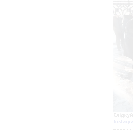
Слідку
Instag