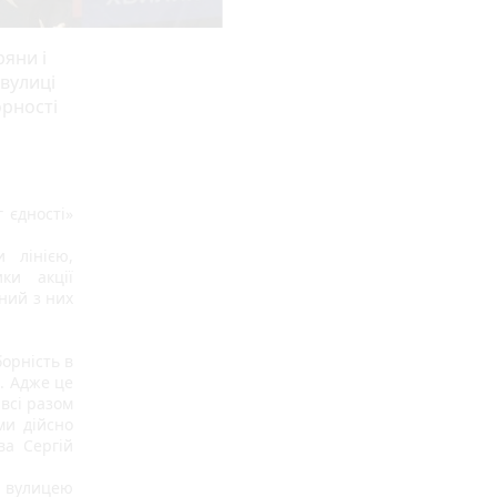
яни і
 вулиці
орності
єдності» 
лінією, 
и акції 
ий з них 
орність в 
. Адже це 
всі разом 
и дійсно 
а Сергій 
вулицею 