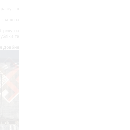
їну - її 
святкова 
 року на 
бліки та 
я Довбня