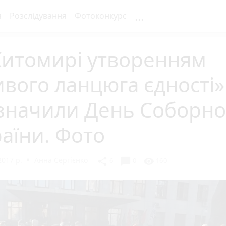
...
я
Розслідування
Фотоконкурс
Житомирі утворенням
вого ланцюга єдності»
значили День Соборно
аїни. Фото
2017 р.
Анна Сергієнко
chat_bubble
share
visibility
6
0
160