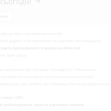
сьогодні
ряни
ебує донорів з негативним резусом!
нулися додому після відпочинку на водоймах Житомирщини
д варту підозрюваного в замаху на вбивство
їна. Одне серце
нкціонування ДП «Дослідне господарство «Рихальське»
но зробити батькам перед початком навчального року?
оцмережах про стихійні сміттєзвалища біля місць відпочинку в
спеку: +38°C
не рекомендовано: вода на відповідає нормам