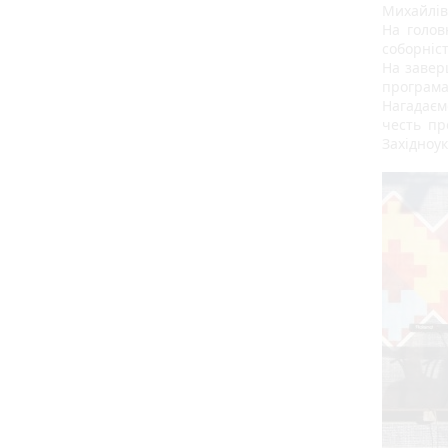
Михайлів
На голов
соборніст
На завер
програма
Нагадаєм
честь пр
Західноук