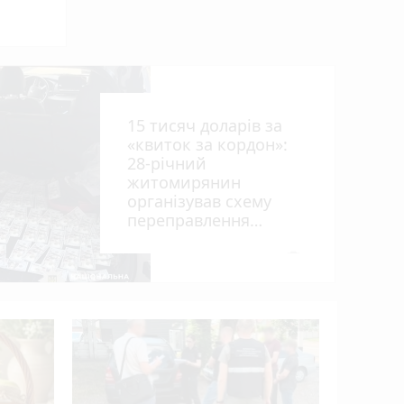
ниць
15 тисяч доларів за
«квиток за кордон»:
28-річний
житомирянин
організував схему
рії
переправлення
оків
чоловіків призовного
віку за межі країни
photo_camera