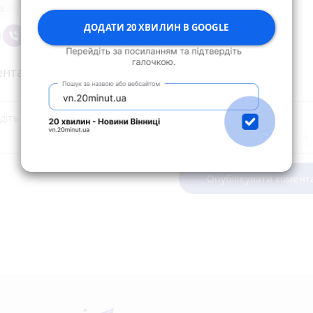
а
історія
Люди
ДОДАТИ 20 ХВИЛИН В GOOGLE
нтарі
Опублікувати комент