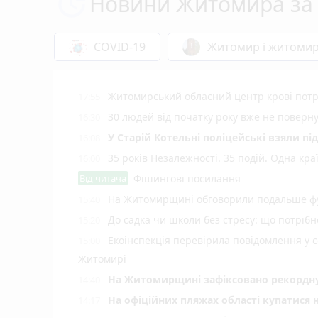
Новини Житомира за 
COVID-19
Житомир і житоми
Житомирський обласний центр крові потр
17:55
30 людей від початку року вже не повер
16:30
У Старій Котельні поліцейські взяли пі
16:08
35 років Незалежності. 35 подій. Одна кра
16:00
Від читача
Фішингові посилання
На Житомирщині обговорили подальше фу
15:40
До садка чи школи без стресу: що потріб
15:20
Екоінспекція перевірила повідомлення у с
15:00
Житомирі
Н️а Житомирщині зафіксовано рекордну 
14:40
На офіційних пляжах області купатися 
14:17