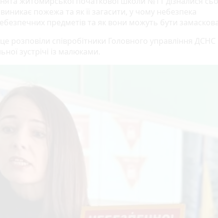
нята житомирської початкової школи №11 дізналися сьо
 виникає пожежа та як її загасити, у чому небезпека
ебезпечних предметів та як вони можуть бути замаскова
 це розповіли співробітники Головного управління ДСНС 
ьної зустрічі із малюками.