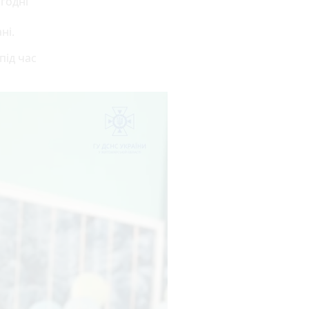
годні
ні.
під час