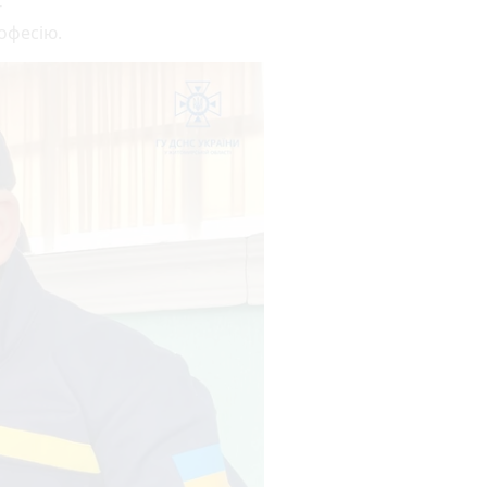
г
офесію.