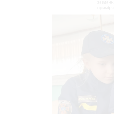
завданн
приміря