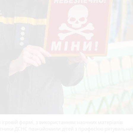
й ігровій формі, з використанням наочних матеріалів
ітники ДСНС познайомили дітей з професією рятувальник