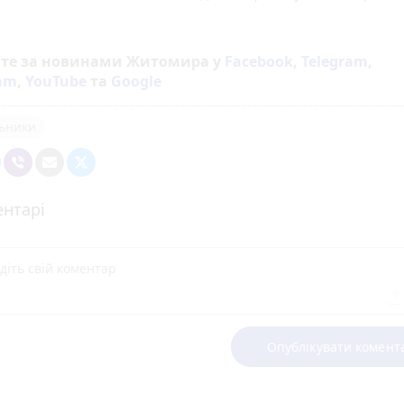
йте за новинами Житомира у
Facebook
,
Telegram
,
ram
,
YouTube
та
Google
ьники
нтарі
Опублікувати комент