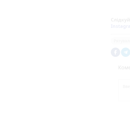
Слідку
Instag
Рятувал
Коме