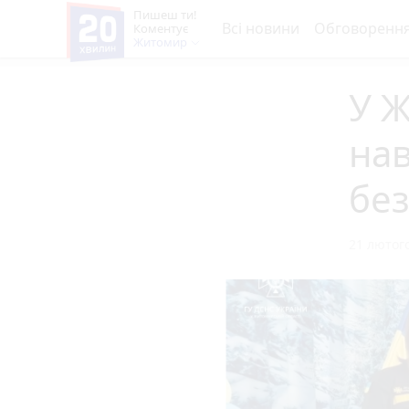
Пишеш ти!
Всі новини
Обговоренн
Коментує
Житомир
У 
на
бе
21 лютого