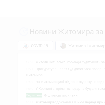
Новини Житомира за 
COVID-19
Житомир і житоми
Жителя Потіївської громади судитимуть з
17:55
Прокуратура через суд домоглася повернен
17:21
Житомира
На Житомирщині від початку року народил
17:00
У Корнині згоріла господарча будівля пло
16:40
Від читача
Фішингові посилання
Житомирводоканал змінює період прий
16:21