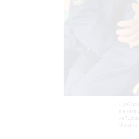
Щоб важ
дівчатам
найціка
Ukraine.