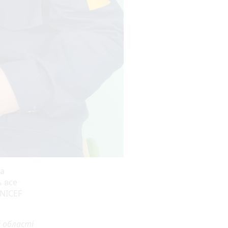
та
ь все
NICEF
й області