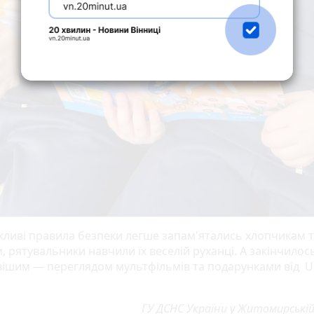
ливі правила безпеки легше запам'ятались хлопчикам 
, рятувальники навчили їх веселій руханці. А закінчилос
вішим — переглядом мультфільмів та подарунками від U
ГУ ДСНС України у Житомирські