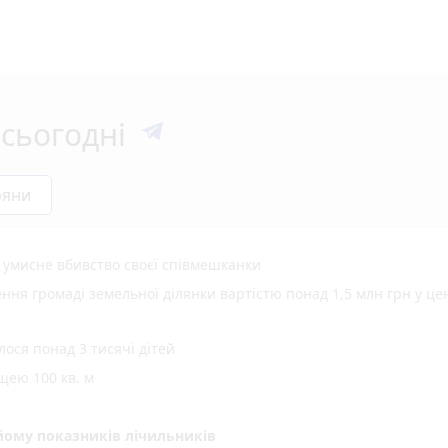
сьогодні
ряни
а умисне вбивство своєї співмешканки
ня громаді земельної ділянки вартістю понад 1,5 млн грн у це
ося понад 3 тисячі дітей
щею 100 кв. м
ому показників лічильників