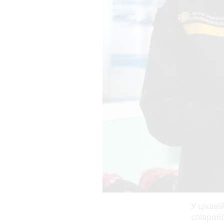
У цікаві
співроб