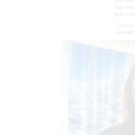
Дошкіль
від чого
вибухон
Про все
пізнавал