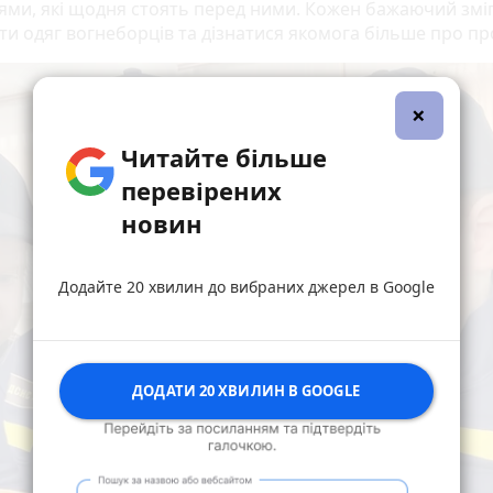
ями, які щодня стоять перед ними. Кожен бажаючий змі
ти одяг вогнеборців та дізнатися якомога більше про пр
×
Читайте більше
перевірених
новин
Додайте 20 хвилин до вибраних джерел в Google
ДОДАТИ 20 ХВИЛИН В GOOGLE