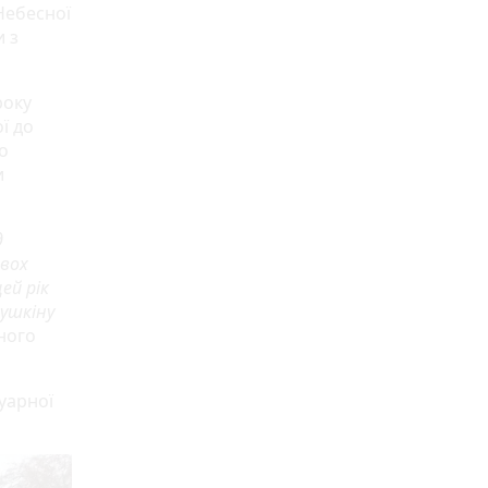
Небесної
и з
року
ї до
о
и
д
двох
ей рік
ушкіну
ного
туарної