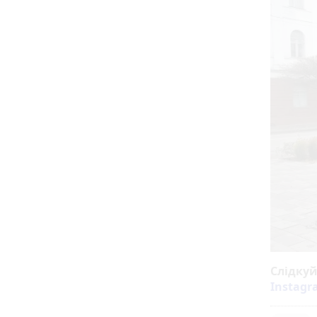
Слідку
Instag