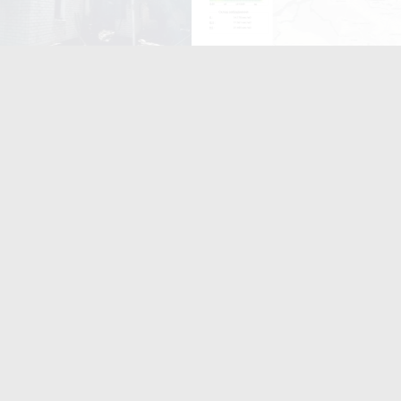
 документує наслідки
Після нічної атаки в Житом
ких обстрілів Житомира і
почала погіршуватися якіс
: постраждало троє людей
повітря
ють
читають
поширюють
Для них не
найшлося місця?» На
итомирщині
аршрутки двічі
роїхали повз
ійськових: люди