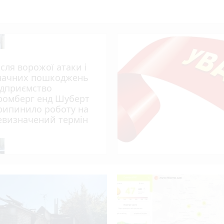
ісля ворожої атаки і
начних пошкоджень
ідприємство
ромберг енд Шуберт
рипинило роботу на
евизначений термін