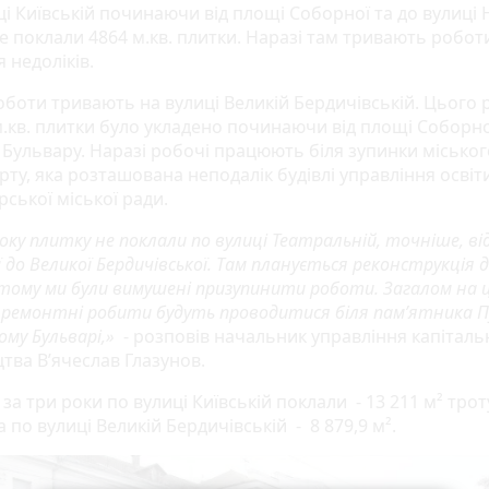
ці Київській починаючи від площі Соборної та до вулиці 
е поклали 4864 м.кв. плитки. Наразі там тривають робот
 недоліків.
оботи тривають на вулиці Великій Бердичівській. Цього 
м.кв. плитки було укладено починаючи від площі Соборно
 Бульвару. Наразі робочі працюють біля зупинки міськог
ту, яка розташована неподалік будівлі управління освіт
ської міської ради.
оку плитку не поклали по вулиці Театральній, точніше, ві
ї до Великої Бердичівської. Там планується реконструкція 
 тому ми були вимушені призупинити роботи. Загалом на ц
 ремонтні робити будуть проводитися біля пам’ятника П
му Бульварі,»
- розповів начальник управління капіталь
тва В’ячеслав Глазунов.
за три роки по вулиці Київській поклали - 13 211 м² тро
а по вулиці Великій Бердичівській - 8 879,9 м².