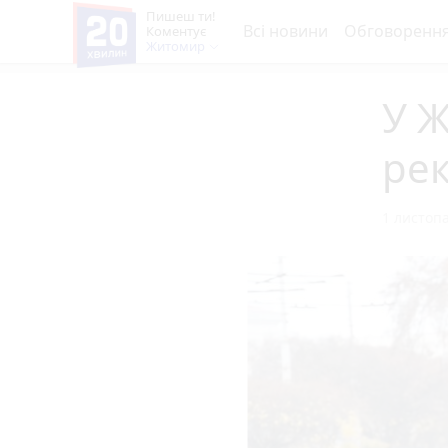
Пишеш ти!
Всі новини
Обговоренн
Коментує
Житомир
У 
ре
1 листопа