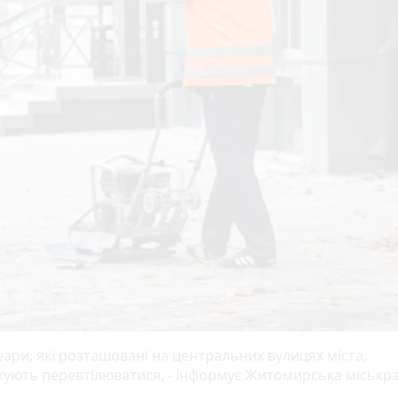
уари, які розташовані на центральних вулицях міста,
ують перевтілюватися, - інформує Житомирська міськр