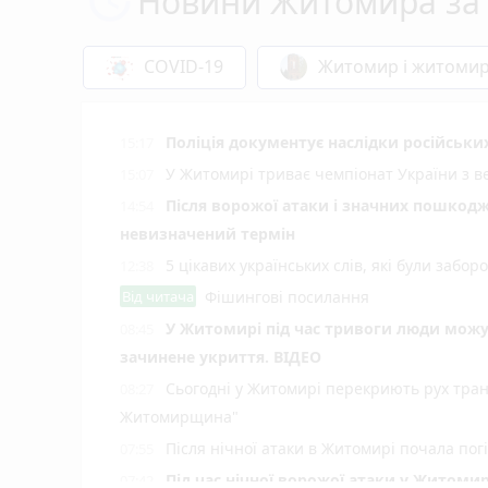
Новини Житомира за 
COVID-19
Житомир і житоми
Поліція документує наслідки російськи
15:17
У Житомирі триває чемпіонат України з в
15:07
Після ворожої атаки і значних пошкод
14:54
невизначений термін
5 цікавих українських слів, які були заб
12:38
Від читача
Фішингові посилання
У Житомирі під час тривоги люди мож
08:45
зачинене укриття. ВІДЕО
Сьогодні у Житомирі перекриють рух тран
08:27
Житомирщина"
Після нічної атаки в Житомирі почала пог
07:55
Під час нічної ворожої атаки у Житоми
07:42