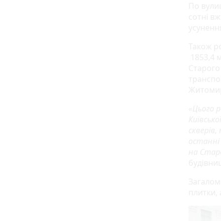
По вули
сотні вж
усунення
Також р
1853,4 
Старого
транспор
Житомир
«Цього р
Київсько
скверів,
останні
на Старо
будівниц
Загалом 
плитки, 