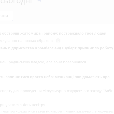
сьогодні
ряни
х обстрілів Житомира і району: постраждало троє людей
photo_camera
еслування на човнах «Дракон»
жень підприємство Кромберг енд Шуберт припинило роботу
оронені радянською владою, але вони повернулися
уть залишитися просто неба: мешканці повідомляють про
спорту для проведення фізкультурно-оздоровчого заходу "Забіг
іршуватися якість повітря
рі пошкоджено приватні будинки і підприємство - є постраж