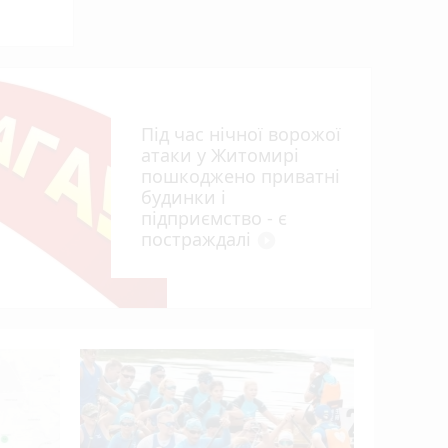
Під час нічної ворожої
атаки у Житомирі
пошкоджено приватні
будинки і
підприємство - є
постраждалі
play_circle_filled
У Житоми
можуть з
мешканці
зачинене