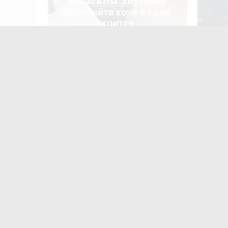
У Житомирі під час тривоги люди
Поліція
можуть залишитися просто неба:
російсь
мешканці повідомляють про
району
зачинене укриття. ВІДЕО
Найчастіше
коменту
«
з
Ж
м
п
в