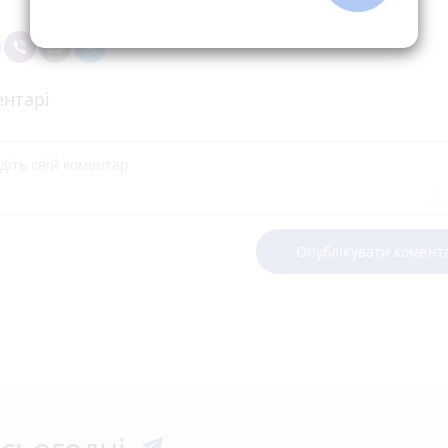
нтарі
Опублікувати комент