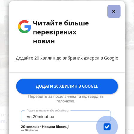
×
Читайте більше
перевірених
новин
Додайте 20 хвилин до вибраних джерел в Google
ДОДАТИ 20 ХВИЛИН В GOOGLE
йте за новинами Житомира у
Facebook
,
Telegram
,
ram
,
YouTube
та
Google