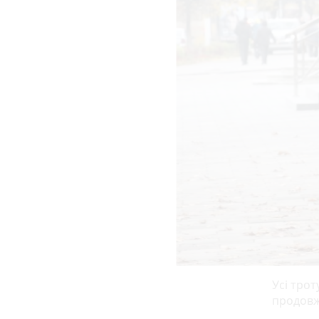
Усі трот
продовж