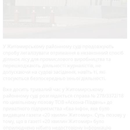
У Житомирському районному суді продовжують
спробу легалізувати отримання в незаконний спосіб
ділянок лісу для промислового виробництва та
перешкоджають діяльності журналістів, не
допускаючи на судові засідання, навіть ті, які
стосуються безпосередньо їхньої діяльності.
Вже досить тривалий час у Житомирському
районному суді розглядається справа № 278/3372/18
по цивільному позову ТОВ «Аскона-Південь» до
приватного підприємства «Єва-інфо», яке було
видавцем газети «20 хвилин Житомир». Суть позову у
тому, що в газеті «20 хвилин Житомир» було
оприлюднено нібито недостовірну інформацію