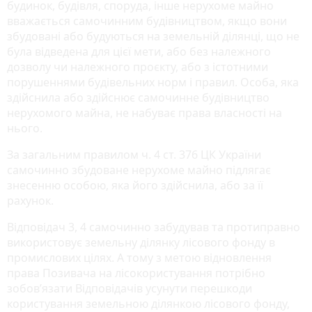
будинок, будівля, споруда, інше нерухоме майно
вважається самочинним будівництвом, якщо вони
збудовані або будуються на земельній ділянці, що не
була відведена для цієї мети, або без належного
дозволу чи належного проєкту, або з істотними
порушеннями будівельних норм і правил. Особа, яка
здійснила або здійснює самочинне будівництво
нерухомого майна, не набуває права власності на
нього.
За загальним правилом ч. 4 ст. 376 ЦК України
самочинно збудоване нерухоме майно підлягає
знесенню особою, яка його здійснила, або за її
рахунок.
Відповідач 3, 4 самочинно забудував та протиправно
використовує земельну ділянку лісового фонду в
промислових цілях. А тому з метою відновлення
права Позивача на лісокористування потрібно
зобов’язати Відповідачів усунути перешкоди
користування земельною ділянкою лісового фонду,