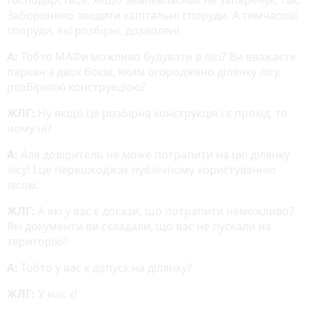
Заборонено зводити капітальні споруди. А тимчасові
споруди, які розбірні, дозволені.
А:
Тобто МАФи можливо будувати в лісі? Ви вважаєте
паркан з двох боків, яким огороджено ділянку лісу,
розбірною конструкцією?
ЖЛГ:
Ну якщо це розбірна конструкція і є прохід, то
чому ні?
А:
Але довіритель не може потрапити на цю ділянку
лісу! І це перешкоджає публічному користуванню
лісом.
ЖЛГ:
А які у вас є докази, що потрапити неможливо?
Які документи ви складали, що вас не пускали на
територію?
А:
Тобто у вас є допуск на ділянку?
ЖЛГ:
У нас є!