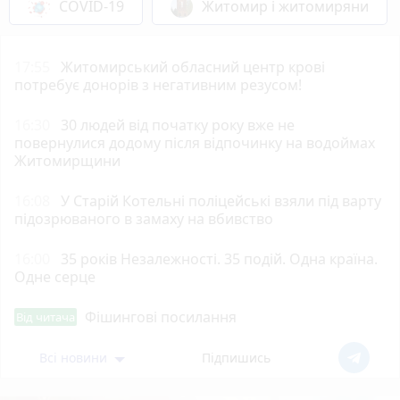
COVID-19
Житомир і житомиряни
17:55
Житомирський обласний центр крові
потребує донорів з негативним резусом!
16:30
30 людей від початку року вже не
повернулися додому після відпочинку на водоймах
Житомирщини
16:08
У Старій Котельні поліцейські взяли під варту
підозрюваного в замаху на вбивство
16:00
35 років Незалежності. 35 подій. Одна країна.
Одне серце
Фішингові посилання
Від читача
Всі новини
Підпишись