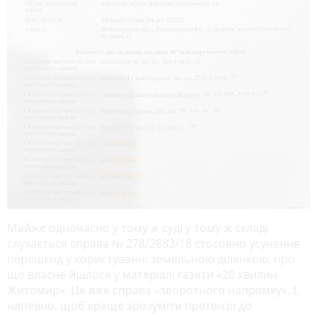
Майже одночасно у тому ж суді у тому ж складі
слухається справа № 278/2883/18 стосовно усунення
перешкод у користуванні земельною ділянкою, про
що власне йшлося у матеріалі газети «20 хвилин
Житомир». Це вже справа «зворотного напрямку». І,
напевно, щоб краще зрозуміти претензії до