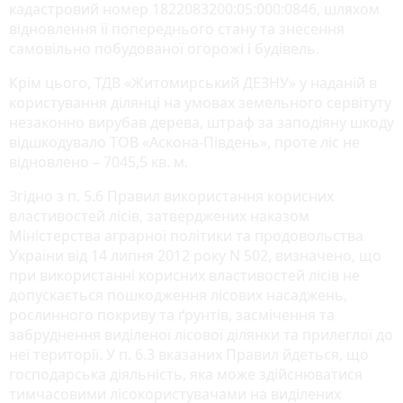
кадастровий номер 1822083200:05:000:0846, шляхом
відновлення її попереднього стану та знесення
самовільно побудованої огорожі і будівель.
Крім цього, ТДВ «Житомирський ДЕЗНУ» у наданій в
користування ділянці на умовах земельного сервітуту
незаконно вирубав дерева, штраф за заподіяну шкоду
відшкодувало ТОВ «Аскона-Південь», проте ліс не
відновлено – 7045,5 кв. м.
Згідно з п. 5.6 Правил використання корисних
властивостей лісів, затверджених наказом
Міністерства аграрної політики та продовольства
України від 14 липня 2012 року N 502, визначено, що
при використанні корисних властивостей лісів не
допускається пошкодження лісових насаджень,
рослинного покриву та ґрунтів, засмічення та
забруднення виділеної лісової ділянки та прилеглої до
неї території. У п. 6.3 вказаних Правил йдеться, що
господарська діяльність, яка може здійснюватися
тимчасовими лісокористувачами на виділених