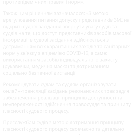
протиепідемічних правил і норм».
Також цим рішенням зазначалося: «З метою
врегулювання питання допуску представників ЗМІ на
відкриті судові засідання звернути увагу судів та
суддів на те, що доступ представників засобів масової
інформації в судові засідання здійснюється з
дотриманням всіх карантинних заходів та санітарних
норм у зв'язку з епідемією COVID-19, а саме:
використанням засобів індивідуального захисту
(рукавички, медична маска) та дотриманням
соціально безпечної дистанції.
Рекомендувати судам та суддям організовувати
онлайн-трансляції засідань резонансних справ задля
забезпечення реалізації принципів доступності та
неупередженості здійснення правосуддя та принципу
гласності судового процесу.
Пресслужбам судів з метою дотримання принципу
гласності судового процесу своєчасно та детально