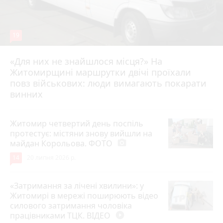
19
«Для них не знайшлося місця?» На
Житомирщині маршрутки двічі проїхали
17 липня 2026 р.
повз військових: люди вимагають покарати
винних
Житомир четвертий день поспіль
протестує: містяни знову вийшли на
майдан Корольова. ФОТО
photo_camera
14
20 липня 2026 р.
«Затримання за лічені хвилини»: у
Житомирі в мережі поширюють відео
силового затримання чоловіка
працівниками ТЦК. ВІДЕО
play_circle_filled