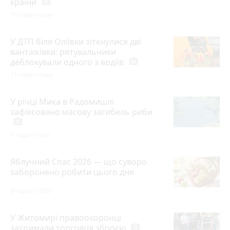
країни
photo_camera
10 годин тому
У ДТП біля Оліївки зіткнулися дві
вантажівки: рятувальники
деблокували одного з водіїв
photo_camera
11 годин тому
У річці Мика в Радомишлі
зафіксовано масову загибель риби
photo_camera
9 годин тому
Яблучний Спас 2026 — що суворо
заборонено робити цього дня
Вчора о 10:00
У Житомирі правоохоронці
затримали торговця зброєю
photo_camera