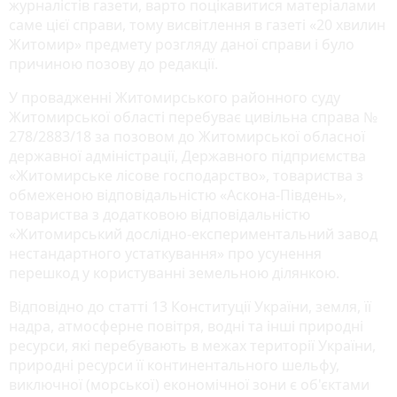
журналістів газети, варто поцікавитися матеріалами
саме цієї справи, тому висвітлення в газеті «20 хвилин
Житомир» предмету розгляду даної справи і було
причиною позову до редакції.
У провадженні Житомирського районного суду
Житомирської області перебуває цивільна справа №
278/2883/18 за позовом до Житомирської обласної
державної адміністрації, Державного підприємства
«Житомирське лісове господарство», товариства з
обмеженою відповідальністю «Аскона-Південь»,
товариства з додатковою відповідальністю
«Житомирський дослідно-експериментальний завод
нестандартного устаткування» про усунення
перешкод у користуванні земельною ділянкою.
Відповідно до статті 13 Конституції України, земля, її
надра, атмосферне повітря, водні та інші природні
ресурси, які перебувають в межах території України,
природні ресурси її континентального шельфу,
виключної (морської) економічної зони є об'єктами