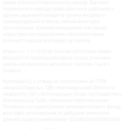
права власності Українського народу. Від імені
Українського народу права власника здійснюють
органи державної влади та органи місцевого
самоврядування в межах, визначених цією
Конституцією. Кожний громадянин має право
користуватися природними об'єктами права
власності народу відповідно до закону.
Згідно з ч. 1 ст. 318 ЦК України суб'єктами права
власності є Український народ та інші учасники
цивільних відносин, визначені статтею 2 цього
Кодексу.
Відповідач(і), з огляду на протиправні дії (ТОВ
«Аскона-Південь», ТДВ «Житомирський ДЗНУ») та
недбалість (ДП «Житомирське лісове господарство»,
Житомирська ОДА), обмежили публічне право
Позивача на користування землями лісового фонду
внаслідок огородження та забудови земельної
ділянки, кадастровий номер 1822083200:05:000:0846.