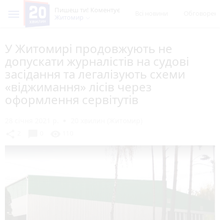
Пишеш ти! Коментує
Всі новини
Обговорен
Житомир
У Житомирі продовжують не
допускати журналістів на судові
засідання та легалізують схеми
«віджимання» лісів через
оформлення сервітутів
28 січня 2021 р.
20 хвилин (Житомир)
chat_bubble
share
visibility
2
0
110