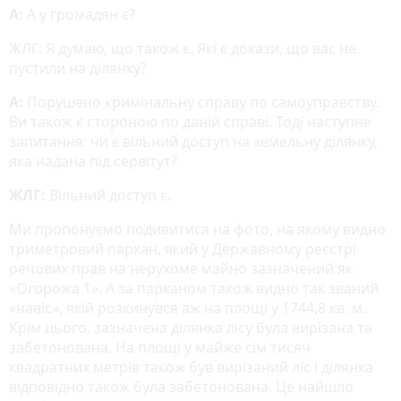
А:
А у громадян є?
ЖЛГ: Я думаю, що також є. Які є докази, що вас не
пустили на ділянку?
А:
Порушено кримінальну справу по самоуправству.
Ви також є стороною по даній справі. Тоді наступне
запитання: чи є вільний доступ на земельну ділянку,
яка надана під сервітут?
ЖЛГ:
Вільний доступ є.
Ми пропонуємо подивитися на фото, на якому видно
триметровий паркан, який у Державному реєстрі
речових прав на нерухоме майно зазначений як
«Огорожа 1». А за парканом також видно так званий
«навіс», якій розкинувся аж на площі у 1744,8 кв. м.
Крім цього, зазначена ділянка лісу була вирізана та
забетонована. На площі у майже сім тисяч
квадратних метрів також був вирізаний ліс і ділянка
відповідно також була забетонована. Це найшло