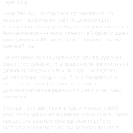
територію.
А між тим, один гектар землі промисловості, за
нашими підрахунками, у цій місцевості коштує
близько 4 мільйонів гривень, що за умови законного
його використання може принести в бюджет місцевої
громади понад 400 тисяч гривень щороку завдяки
орендній платі.
Таким чином, на нашу цілком суб’єктивну думку, ми
зараз спостерігаємо легалізацію схеми використання
ділянок громадського лісу, які надані на підставі
договору сервітуту для постійного комерційного
виробничого використання. Причому за
документами там залишається ліс, якого насправді
вже немає.
З огляду на те, що справа в суді слухається з 2018
року, тобто майже четвертий рік, схема досить гарно
працює. І чи вдасться громаді міста та району
відстояти в суді свої права, ми зможемо дізнатися