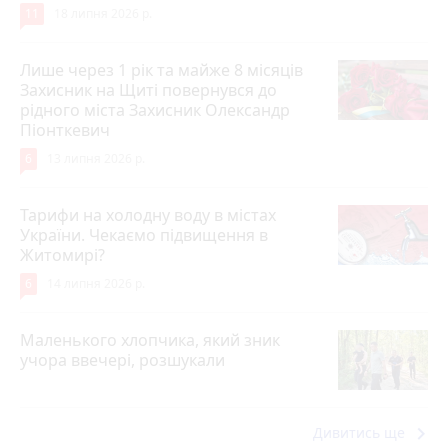
11
18 липня 2026 р.
Лише через 1 рік та майже 8 місяців
Захисник на Щиті повернувся до
рідного міста Захисник Олександр
Піонткевич
6
13 липня 2026 р.
Тарифи на холодну воду в містах
України. Чекаємо підвищення в
Житомирі?
6
14 липня 2026 р.
Маленького хлопчика, який зник
учора ввечері, розшукали
keyboard_arrow_right
Дивитись ще