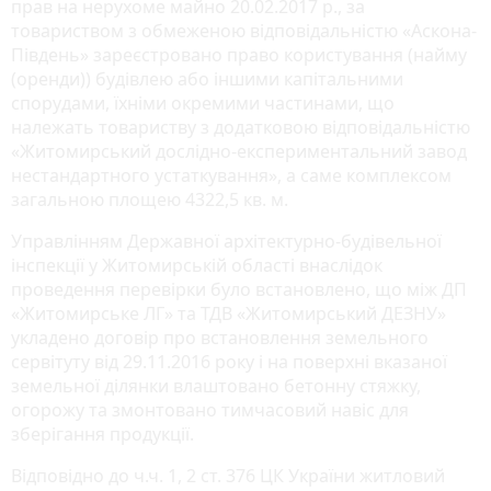
прав на нерухоме майно 20.02.2017 р., за
товариством з обмеженою відповідальністю «Аскона-
Південь» зареєстровано право користування (найму
(оренди)) будівлею або іншими капітальними
спорудами, їхніми окремими частинами, що
належать товариству з додатковою відповідальністю
«Житомирський дослідно-експериментальний завод
нестандартного устаткування», а саме комплексом
загальною площею 4322,5 кв. м.
Управлінням Державної архітектурно-будівельної
інспекції у Житомирській області внаслідок
проведення перевірки було встановлено, що між ДП
«Житомирське ЛГ» та ТДВ «Житомирський ДЕЗНУ»
укладено договір про встановлення земельного
сервітуту від 29.11.2016 року і на поверхні вказаної
земельної ділянки влаштовано бетонну стяжку,
огорожу та змонтовано тимчасовий навіс для
зберігання продукції.
Відповідно до ч.ч. 1, 2 ст. 376 ЦК України житловий