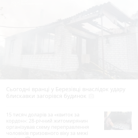
Сьогодні вранці у Березівці внаслідок удару
блискавки загорівся будинок
photo_camera
15 тисяч доларів за «квиток за
кордон»: 28-річний житомирянин
організував схему переправлення
чоловіків призовного віку за межі