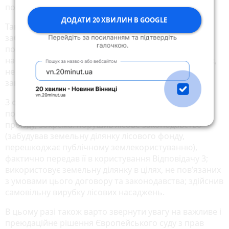
порушень.
ДОДАТИ 20 ХВИЛИН В GOOGLE
Також п. 4.5 Договору вказано, що Сервітуарію
заборонено: здійснення самовільних вирубок та
пошкоджень наявних на даній земельній ділянці
насаджень; використання земельної ділянки в цілях,
не пов’язаних з умовами цього договору та
законодавства.
З огляду на вищенаведені обставини Сервітуарій
порушив умови користування сервітутом на право
проїзду, зокрема: порушив лісове законодавство
(забудував земельну ділянку лісового фонду,
перешкоджає публічному землекористуванню),
фактично передав її в користування Відповідачу 3;
використовує земельну ділянку в цілях, не пов’язаних
з умовами цього договору та законодавства; здійснив
самовільну вирубку лісових насаджень.
В цьому разі також варто звернути увагу на важливе і
преюдаційне рішення Європейського суду з прав