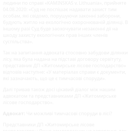
людини по справі «KAMINSKAS v. Lithuania», прийняте
04.08.2020: «Суд не поспішає надавати захист тим
особам, які свідомо, порушуючи законні заборони,
будують житло на екологічно охоронюваній ділянці. В
іншому разі Суд буде заохочувати незаконні дії на
шкоду захисту екологічних прав інших членів
суспільства».
Так на запитання адвоката стосовно забудови ділянки
лісу, яка була надана на підставі договору сервітуту,
представник ДП «Житомирське лісове господарство»
відповів наступне: «У матеріалах справи є документи,
які зазначають, що це є тимчасові споруди».
Далі тривав також досі цікавий діалог між нашим
адвокатом та представниками ДП «Житомирське
лісове господарство».
Адвокат:
Чи можливі тимчасові споруди в лісі?
Представники ДП «Житомирське лісове
господарство»: Якщо землевласник не заперечує, так.