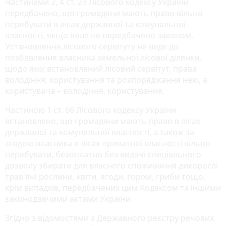
Частинами 2, 4 ст. 23 Лісового кодексу України
передбачено, що громадяни мають право вільно
перебувати в лісах державної та комунальної
власності, якщо інше не передбачено законом.
Установлення лісового сервітуту не веде до
позбавлення власника земельної лісової ділянки,
щодо якої встановлений лісовий сервітут, права
володіння, користування та розпоряджання нею, а
користувача – володіння, користування.
Частиною 1 ст. 66 Лісового кодексу України
встановлено, що громадяни мають право в лісах
державної та комунальної власності, а також за
згодою власника в лісах приватної власності вільно
перебувати, безоплатно без видачі спеціального
дозволу збирати для власного споживання дикорослі
трав'яні рослини, квіти, ягоди, горіхи, гриби тощо,
крім випадків, передбачених цим Кодексом та іншими
законодавчими актами України.
Згідно з відомостями з Державного реєстру речових