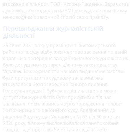
стосовно діяльності ТОВ «Аскона-Південь». Зараз стає
дуже модним подавати на ЗМІ до суду, але при цьому
не доводячи в законний спосіб свою правоту.
Перешкоджання журналістській
діяльності
25 січня 2021 року у приміщенні Житомирського
районного суду відбулося чергове засідання по даній
справі. На попереднє засідання нашого журналіста не
було допущено всупереч діючому законодавству
України. Тож журналісти нашого видання не змогли
бути присутніми на судовому засіданні, яке
стосувалося безпосередньо їхнього видання.
Головуюча суддя І. Зубчук вирішила, що не може
допустити журналістів бути присутніми під час
засідання, посилаючись на розпорядження голови
Житомирського районного суду. Апелювання до
рішення Ради суддів України за № 63 від 30 жовтня
2020 року, в якому висловлювалося занепокоєння
тим, що «до пресслужби органів суддівського