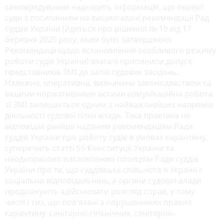
самоврядування надходить інформація, що окремі
суди з посиланням на вищезгадані рекомендації Рад
суддів України (йдеться про рішення № 19 від 17
березня 2020 року, яким було затверджено
Рекомендації щодо встановлення особливого режиму
роботи судів України) взагалі припинили допуск
представників ЗМІ до залів судових засідань.
Належна, оперативна, визначена законодавством та
іншими нормативними актами комунікаційна робота
зі ЗМІ залишається одним з найважливіших напрямів
діяльності судової гілки влади. Така практика не
відповідає раніше наданим рекомендаціям Ради
суддів України про роботу судів в умовах карантину,
суперечить статті 55 Конституції України та
неодноразово висловленим позиціям Ради суддів
України про те, що суддівська спільнота в Україні є
соціально відповідальною, а органи судової влади
продовжують здійснювати розгляд справ, у тому
числі і тих, що пов'язані з порушеннями правил
карантину, санітарно-гігієнічних, санітарно-