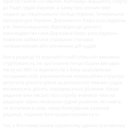
юристи газети «20 хвилин Житомир» відішлють скаргу
до Ради суддів України, а заяву про злочин вже
подано до Національної поліції України, Генеральної
прокуратури України, Державного бюро розслідувань
у м. Хмельницькому. Відповідно до діючого
законодавства саме Державне бюро розслідувань
повинно займатися справами стосовно
неправомірних або злочинних дій суддів.
Але в редакції та журналістській спільноті викликає
стурбованість те, що значно почастішали випадки
тиску на ЗМІ та журналістів з боку зацікавлених
посадових осіб, різноманітних комерційних структур,
депутатів різного рівня за допомогою певних суддів,
які виносять досить парадоксальні рішення. Наше
видання вже писало про спробу вчинити тиск на
редакцію через незаконні судові рішення, які навіть
не вступили в силу, через блокування рахунків
редакції, подання безглуздих позовів та ін.
Так, у Житомирському окружному адміністративному