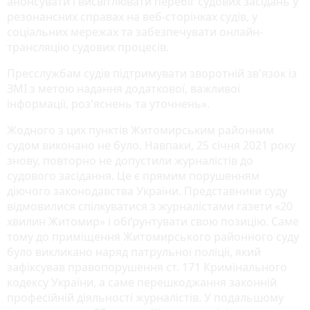
анонсувати і висвітлювати перебіг судових засідань у
резонансних справах на веб-сторінках судів, у
соціальних мережах та забезпечувати онлайн-
трансляцію судових процесів.
Пресслужбам судів підтримувати зворотній зв'язок із
ЗМІ з метою надання додаткової, важливої
інформації, роз'яснень та уточнень».
Жодного з цих пунктів Житомирським районним
судом виконано не було. Навпаки, 25 січня 2021 року
знову, повторно не допустили журналістів до
судового засідання. Це є прямим порушенням
діючого законодавства України. Представники суду
відмовилися спілкуватися з журналістами газети «20
хвилин Житомир» і обґрунтувати свою позицію. Саме
тому до приміщення Житомирського районного суду
було викликано наряд патрульної поліції, який
зафіксував правопорушення ст. 171 Кримінального
кодексу України, а саме перешкоджання законній
професійній діяльності журналістів. У подальшому