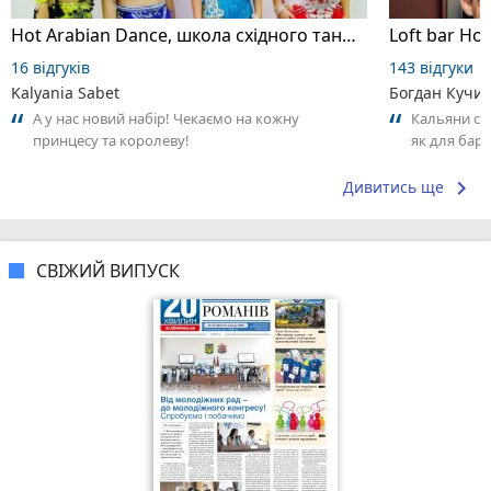
Hot Arabian Dance, школа східного танцю
Loft bar Ho
16 відгуків
143 відгуки
Kalyania Sabet
Богдан Кучи
А у нас новий набір! Чекаємо на кожну
Кальяни сма
принцесу та королеву!
як для бару
що я куштув
keyboard_arrow_right
Дивитись ще
СВІЖИЙ ВИПУСК