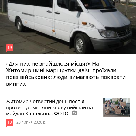
19
«Для них не знайшлося місця?» На
Житомирщині маршрутки двічі проїхали
17 липня 2026 р.
повз військових: люди вимагають покарати
винних
Житомир четвертий день поспіль
протестує: містяни знову вийшли на
майдан Корольова. ФОТО
photo_camera
13
20 липня 2026 р.