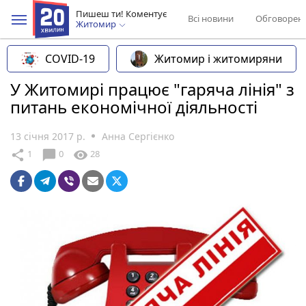
Пишеш ти! Коментує
Всі новини
Обговорен
Житомир
COVID-19
Житомир і житомиряни
У Житомирі працює "гаряча лінія" з
питань економічної діяльності
13 січня 2017 р.
Анна Сергієнко
chat_bubble
share
visibility
1
0
28