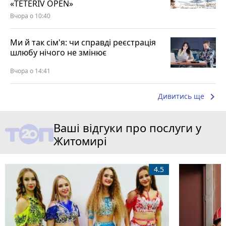
«TETERIV OPEN»
Вчора о 10:40
Ми й так сім'я: чи справді реєстрація
шлюбу нічого не змінює
Вчора о 14:41
keyboard_arrow_right
Дивитись ще
Ваші відгуки про послуги у
Житомирі
4.5