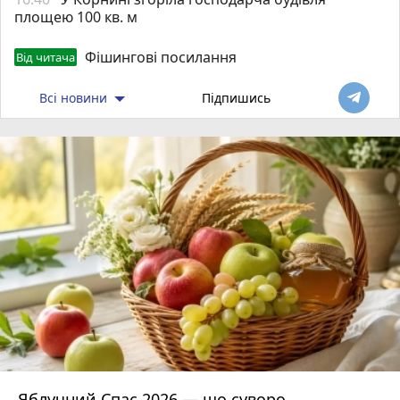
площею 100 кв. м
Фішингові посилання
Від читача
Всі новини
Підпишись
Яблучний Спас 2026 — що суворо