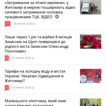
«Затримання за лічені хвилини»: у
Житомирі в мережі поширюють відео
силового затримання чоловіка
працівниками ТЦК. ВІДЕО
play_circle_filled
11
18 липня 2026 р.
Лише через 1 рік та майже 8 місяців
Захисник на Щиті повернувся до
рідного міста Захисник Олександр
Піонткевич
6
13 липня 2026 р.
Тарифи на холодну воду в містах
України. Чекаємо підвищення в
Житомирі?
6
14 липня 2026 р.
Маленького хлопчика, який зник
учора ввечері, розшукали