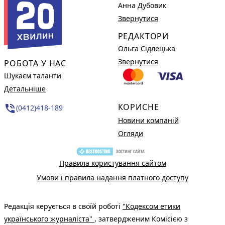
Анна Дубовик
Звернутися
РЕДАКТОРИ
Ольга Сідлецька
Звернутися
РОБОТА У НАС
Шукаєм таланти
Детальніше
КОРИСНЕ
phone_in_talk
(0412)418-189
Новини компаній
Огляди
Правила користування сайтом
Умови і правила надання платного доступу
Редакція керується в своїй роботі
"Кодексом етики
українського журналіста"
, затвердженим Комісією з