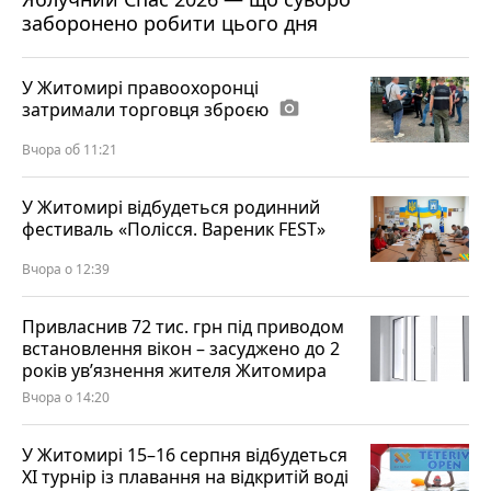
заборонено робити цього дня
У Житомирі правоохоронці
затримали торговця зброєю
photo_camera
Вчора об 11:21
У Житомирі відбудеться родинний
фестиваль «Полісся. Вареник FEST»
Вчора о 12:39
Привласнив 72 тис. грн під приводом
встановлення вікон – засуджено до 2
років ув’язнення жителя Житомира
Вчора о 14:20
У Житомирі 15–16 серпня відбудеться
XI турнір із плавання на відкритій воді