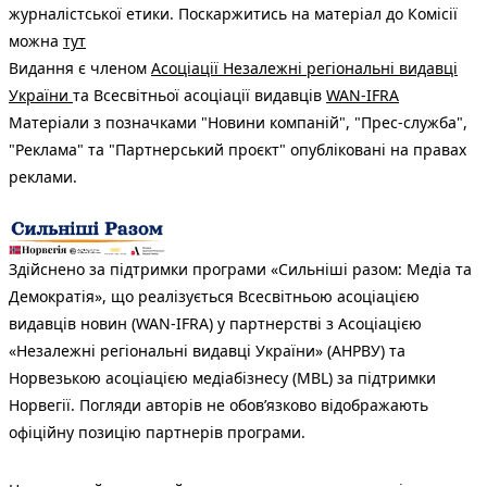
журналістської етики. Поскаржитись на матеріал до Комісії
можна
тут
Видання є членом
Асоціації Незалежні регіональні видавці
України
та Всесвітньої асоціації видавців
WAN-IFRA
Матеріали з позначками "Новини компаній", "Прес-служба",
"Реклама" та "Партнерський проєкт" опубліковані на правах
реклами.
Здійснено за підтримки програми «Сильніші разом: Медіа та
Демократія», що реалізується Всесвітньою асоціацією
видавців новин (WAN-IFRA) у партнерстві з Асоціацією
«Незалежні регіональні видавці України» (АНРВУ) та
Норвезькою асоціацією медіабізнесу (MBL) за підтримки
Норвегії. Погляди авторів не обов’язково відображають
офіційну позицію партнерів програми.