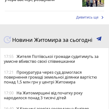
keyboard_arrow_right
Дивитись ще
Новини Житомира за сьогодні
17:55
Жителя Потіївської громади судитимуть за
умисне вбивство своєї співмешканки
17:21
Прокуратура через суд домоглася
повернення громаді земельної ділянки вартістю
понад 1,5 млн грн у центрі Житомира
17:00
На Житомирщині від початку року
народилося понад 3 тисячі дітей
16:40
У Корнині згоріла господарча будівля