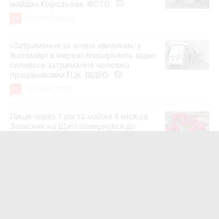
майдан Корольова. ФОТО
photo_camera
14
20 липня 2026 р.
«Затримання за лічені хвилини»: у
Житомирі в мережі поширюють відео
силового затримання чоловіка
працівниками ТЦК. ВІДЕО
play_circle_filled
11
18 липня 2026 р.
Лише через 1 рік та майже 8 місяців
Захисник на Щиті повернувся до
рідного міста Захисник Олександр
Піонткевич
6
13 липня 2026 р.
Тарифи на холодну воду в містах
України. Чекаємо підвищення в
Житомирі?