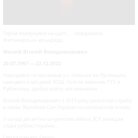
Герой повернувся на щиті… - повідомила
Житомирська міськрада.
Милий Віталій Володимирович
20.07.1997 — 22.12.2022
Народився та проживав у с. Невське на Луганщині,
навчався в місцевій ЗОШ. Опісля закінчив ПТУ в
Рубіжному, здобув освіту автомеханіка.
Віталій Володимирович з 2019 року розпочав службу
в лавах Збройних Сил України на контрактній основі.
У складі десантно-штурмових військ ЗСУ захищав
східні рубежі України…
Світла пам’ять Герою…