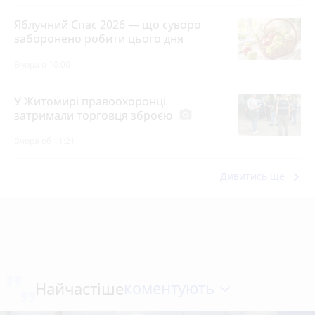
Яблучний Спас 2026 — що суворо
заборонено робити цього дня
Вчора о 10:00
У Житомирі правоохоронці
затримали торговця зброєю
photo_camera
Вчора об 11:21
keyboard_arrow_right
Дивитись ще
коментують
Найчастіше