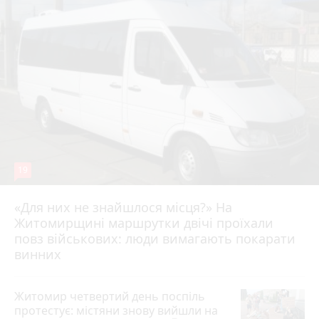
19
«Для них не знайшлося місця?» На
Житомирщині маршрутки двічі проїхали
17 липня 2026 р.
повз військових: люди вимагають покарати
винних
Житомир четвертий день поспіль
протестує: містяни знову вийшли на