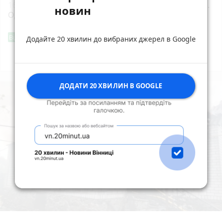
16:00
35 років Незалежності. 35 подій. Одна країна.
новин
Одне серце
Фішингові посилання
Від читача
Додайте 20 хвилин до вибраних джерел в Google
Всі новини
Підпишись
ДОДАТИ 20 ХВИЛИН В GOOGLE