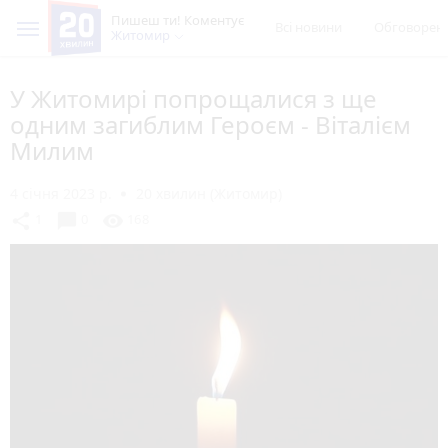
Пишеш ти! Коментує
Всі новини
Обговорен
Житомир
У Житомирі попрощалися з ще
одним загиблим Героєм - Віталієм
Милим
4 січня 2023 р.
20 хвилин (Житомир)
chat_bubble
share
visibility
1
0
168