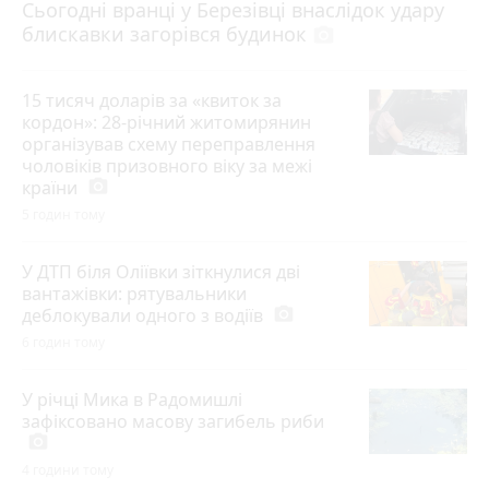
Сьогодні вранці у Березівці внаслідок удару
блискавки загорівся будинок
photo_camera
15 тисяч доларів за «квиток за
кордон»: 28-річний житомирянин
організував схему переправлення
чоловіків призовного віку за межі
країни
photo_camera
5 годин тому
У ДТП біля Оліївки зіткнулися дві
вантажівки: рятувальники
деблокували одного з водіїв
photo_camera
6 годин тому
У річці Мика в Радомишлі
зафіксовано масову загибель риби
photo_camera
4 години тому