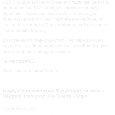
У 2015 році за власним бажанням підписав контракт і
вступив до лав ЗСУ. Проходив службу в одному з
підрозділів морської піхоти ЗСУ. Із перших днів
повномасштабної агресії рф був на захисті нашої
країни. В оточеному Маріуполі морський піхотинець
героїчно вів оборону.
До останнього подиху Дмитро Олегович захищав
рідну Україну. Лише через півтора року Воїн-Герой на
щиті повернувся до рідного міста...
Світла памʼять…
Вічна слава та шана Герою!
Слідкуйте за новинами Житомира у
Facebook
,
Telegram
,
Instagram
,
YouTube
та
Google
Загиблі військові