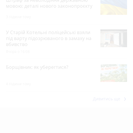
мовою: деталі нового законопроєкту
3 години тому
У Старій Котельні поліцейські взяли
під варту підозрюваного в замаху на
вбивство
Вчора о 16:08
Борщівник: як уберегтися?
4 години тому
keyboard_arrow_right
Дивитись ще