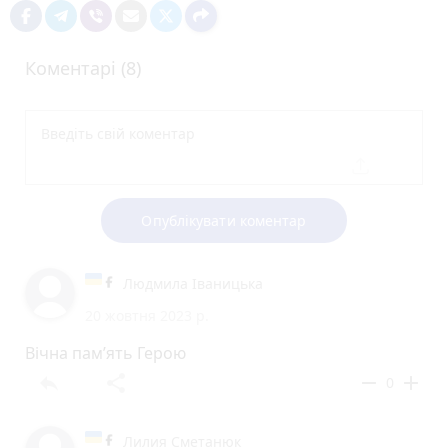
Коментарі (8)
Опублікувати коментар
Людмила Іваницька
20 жовтня 2023 р.
Вічна пам’ять Герою
reply
share
remove
add
0
Лилия Сметанюк