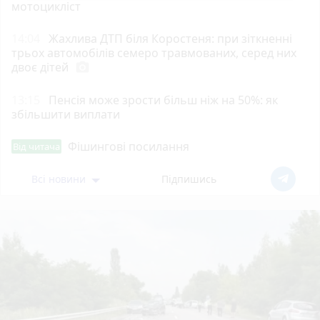
мотоцикліст
14:04
Жахлива ДТП біля Коростеня: при зіткненні
трьох автомобілів семеро травмованих, серед них
двоє дітей
photo_camera
13:15
Пенсія може зрости більш ніж на 50%: як
збільшити виплати
Фішингові посилання
Від читача
Всі новини
Підпишись