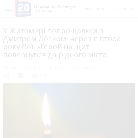
Пишеш ти! Коментує
Всі новини
Обговорен
Житомир
У Житомирі попрощалися з
Дмитром Лозком: через півтора
року Воїн-Герой на щиті
повернувся до рідного міста
17 жовтня 2023 р.
20 хвилин (Житомир)
chat_bubble
share
visibility
1
8
406