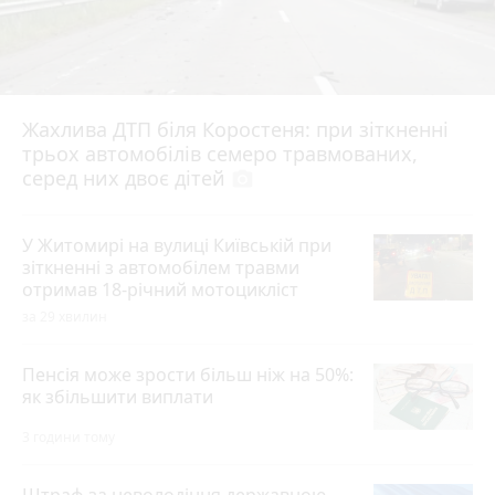
Жахлива ДТП біля Коростеня: при зіткненні
трьох автомобілів семеро травмованих,
серед них двоє дітей
photo_camera
У Житомирі на вулиці Київській при
зіткненні з автомобілем травми
отримав 18-річний мотоцикліст
за 29 хвилин
Пенсія може зрости більш ніж на 50%:
як збільшити виплати
3 години тому
Штраф за неволодіння державною