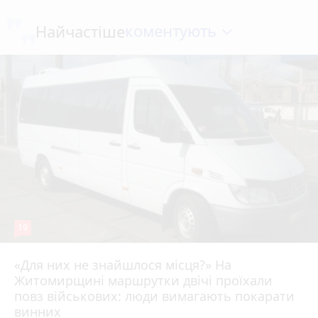
коментують
Найчастіше
19
«Для них не знайшлося місця?» На
Житомирщині маршрутки двічі проїхали
17 липня 2026 р.
повз військових: люди вимагають покарати
винних