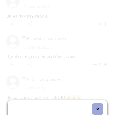
17 жовтня 2023 р.
Вічна пам’ять герою
reply
share
remove
add
0
Наташа Лещинская
17 жовтня 2023 р.
Щирі співчуття рідним і близьким
reply
share
remove
add
0
Ольга Курильчук
17 жовтня 2023 р.
Вічна і світла пам'ять ГЕРОЮ 😥😢😢
Низький уклін за наш захист
×
reply
share
remove
add
0