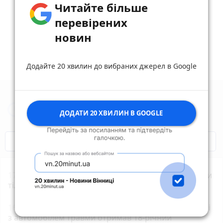
Читайте більше
Дивитись ще 4 відповідей
перевірених
новин
Додайте 20 хвилин до вибраних джерел в Google
Новини Житомира за сьогодні
ДОДАТИ 20 ХВИЛИН В GOOGLE
COVID-19
Житомир і житомиряни
17:11
ДТП біля Туровця: рятувальники деблокували
тіло загиблої водійки
16:16
У Житомирі на вулиці Київській при зіткненні
з автомобілем травми отримав 18-річний