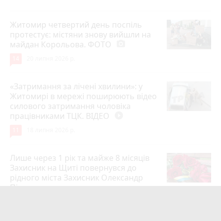
Житомир четвертий день поспіль
протестує: містяни знову вийшли на
майдан Корольова. ФОТО
photo_camera
14
20 липня 2026 р.
«Затримання за лічені хвилини»: у
Житомирі в мережі поширюють відео
силового затримання чоловіка
працівниками ТЦК. ВІДЕО
play_circle_filled
11
18 липня 2026 р.
Лише через 1 рік та майже 8 місяців
Захисник на Щиті повернувся до
рідного міста Захисник Олександр
Піонткевич
6
13 липня 2026 р.