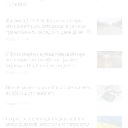
тривоги!
Жахлива ДТП біля Коростеня: при
зіткненні трьох автомобілів семеро
травмованих, серед них двоє дітей
photo_camera
Вчора о 14:04
У Житомирі на вулиці Київській при
зіткненні з автомобілем травми
отримав 18-річний мотоцикліст
Вчора о 16:16
Пенсія може зрости більш ніж на 50%:
як збільшити виплати
Вчора о 13:15
Штраф за неволодіння державною
мовою: деталі нового законопроєкту