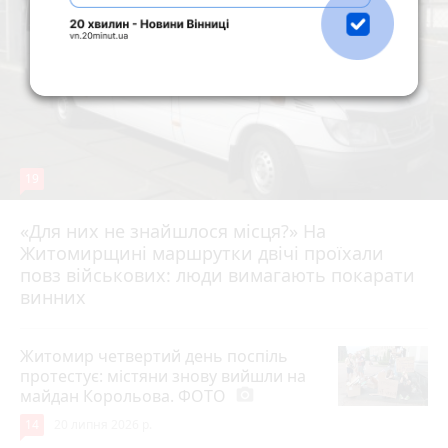
19
«Для них не знайшлося місця?» На
Житомирщині маршрутки двічі проїхали
17 липня 2026 р.
повз військових: люди вимагають покарати
винних
Житомир четвертий день поспіль
протестує: містяни знову вийшли на
майдан Корольова. ФОТО
photo_camera
14
20 липня 2026 р.