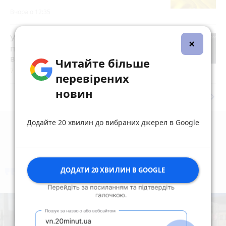
Вчора о 12:35
У Старій Котельні поліцейські взяли
×
під варту підозрюваного в замаху на
вбивство
Читайте більше
7 серпня 2026 р.
перевірених
новин
keyboard_arrow_right
Дивитись ще
Додайте 20 хвилин до вибраних джерел в Google
ДОДАТИ 20 ХВИЛИН В GOOGLE
коментують
Найчастіше