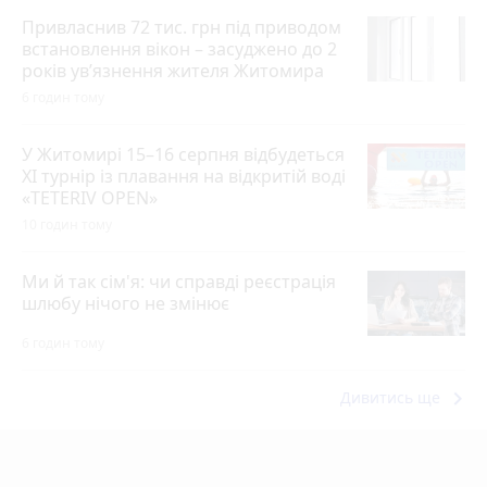
Привласнив 72 тис. грн під приводом
встановлення вікон – засуджено до 2
років ув’язнення жителя Житомира
6 годин тому
У Житомирі 15–16 серпня відбудеться
XI турнір із плавання на відкритій воді
«TETERIV OPEN»
10 годин тому
Ми й так сім'я: чи справді реєстрація
шлюбу нічого не змінює
6 годин тому
keyboard_arrow_right
Дивитись ще