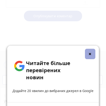
Опублікувати коментар
×
Читайте більше
Новини Житомира за сьогодні
перевірених
новин
COVID-19
Житомир і житомиряни
Додайте 20 хвилин до вибраних джерел в Google
17:55
Жителя Потіївської громади судитимуть за
умисне вбивство своєї співмешканки