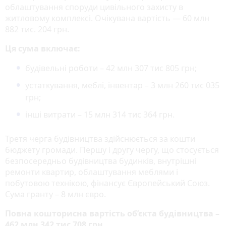
облаштування споруди цивільного захисту в
житловому комплексі. Очікувана вартість — 60 млн
882 тис. 204 грн.
Ця сума включає:
будівельні роботи – 42 млн 307 тис 805 грн;
устаткування, меблі, інвентар – 3 млн 260 тис 035
грн;
інші витрати – 15 млн 314 тис 364 грн.
Третя черга будівництва здійснюється за кошти
бюджету громади. Першу і другу чергу, що стосується
безпосередньо будівництва будинків, внутрішні
ремонти квартир, облаштування меблями і
побутовою технікою, фінансує Європейський Союз.
Сума гранту – 8 млн євро.
Повна кошторисна вартість об’єкта будівництва –
462 млн 342 тис 708 грн.