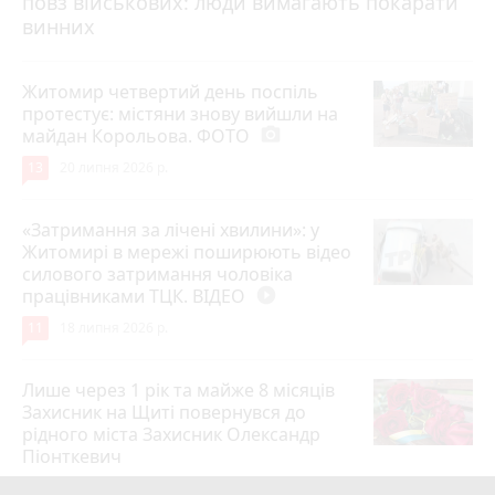
повз військових: люди вимагають покарати
винних
Житомир четвертий день поспіль
протестує: містяни знову вийшли на
майдан Корольова. ФОТО
photo_camera
13
20 липня 2026 р.
«Затримання за лічені хвилини»: у
Житомирі в мережі поширюють відео
силового затримання чоловіка
працівниками ТЦК. ВІДЕО
play_circle_filled
11
18 липня 2026 р.
Лише через 1 рік та майже 8 місяців
Захисник на Щиті повернувся до
рідного міста Захисник Олександр
Піонткевич
6
13 липня 2026 р.