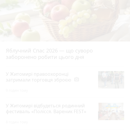
Яблучний Спас 2026 — що суворо
заборонено робити цього дня
У Житомирі правоохоронці
затримали торговця зброєю
photo_camera
9 годин тому
У Житомирі відбудеться родинний
фестиваль «Полісся. Вареник FEST»
8 годин тому