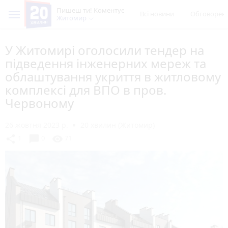
Пишеш ти! Коментує
Всі новини
Обговорен
Житомир
У Житомирі оголосили тендер на
підведення інженерних мереж та
облаштування укриття в житловому
комплексі для ВПО в пров.
Червоному
26 жовтня 2023 р.
20 хвилин (Житомир)
chat_bubble
share
visibility
1
0
71