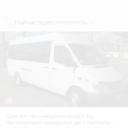
коментують
Найчастіше
19
«Для них не знайшлося місця?» На
Житомирщині маршрутки двічі проїхали
17 липня 2026 р.