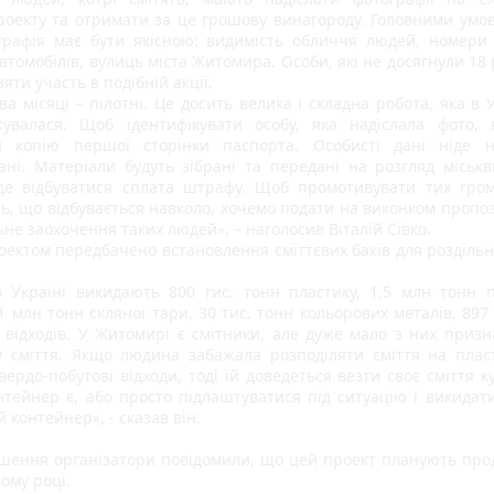
роекту та отримати за це грошову винагороду. Головними умова
рафія має бути якісною: видимість обличчя людей, номери б
томобілів, вулиць міста Житомира. Особи, які не досягнули 18 р
яти участь в подібній акції.
а місяці – пілотні. Це досить велика і складна робота, яка в У
увалася. Щоб ідентифікувати особу, яка надіслала фото, 
и копію першої сторінки паспорта. Особисті дані ніде н
ані. Матеріали будуть зібрані та передані на розгляд міськви
де відбуватися сплата штрафу. Щоб промотивувати тих грома
ь, що відбувається навколо, хочемо подати на виконком пропоз
не заохочення таких людей», – наголосив Віталій Сівко.
оектом передбачено встановлення сміттєвих баків для роздільно
в Україні викидають 800 тис. тонн пластику, 1,5 млн тонн п
1 млн тонн скляної тари, 30 тис. тонн кольорових металів, 897 
 відходів. У Житомирі є смітники, але дуже мало з них призна
у сміття. Якщо людина забажала розподіляти сміття на пласти
вердо-побутові відходи, тоді їй доведеться везти своє сміття ку
нтейнер є, або просто підлаштуватися під ситуацію і викидати 
 контейнер», - сказав він.
шення організатори повідомили, що цей проект планують прод
ому році. 