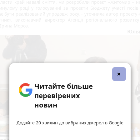
ласти край навалі сміття, ми розробили проект «Житомир – не 
инулому році у голосуванні за проекти Бюджету участі посів 
має бути реалізований упродовж року, - уточнила автор проекту 
тник», виконавчий директор Агенції регіонального розвитку
 Ірина Мороз.
Юлія
×
Читайте більше
перевірених
новин
Додайте 20 хвилин до вибраних джерел в Google