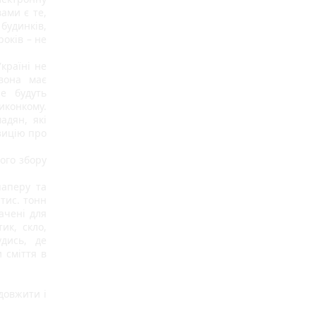
ми є те, 
удинків, 
оків – не 
країні не 
вона має 
е будуть 
конкому. 
дян, які 
ицію про 
го збору 
аперу та 
тис. тонн 
чені для 
к, скло, 
дись,  де 
сміття в 
овжити і 