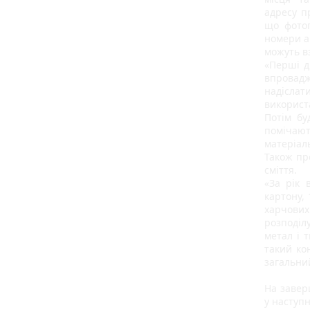
адресу п
що фотог
номери ав
можуть вз
«Перші дв
впровадж
надіслат
використ
Потім бу
помічают
матеріаль
Також пр
сміття.
«За рік 
картону, 
харчових
розподіл
метал і т
такий ко
загальний
На завер
у наступн