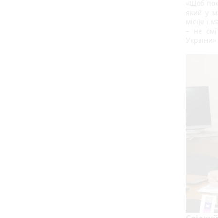
«Щоб пок
який у м
місце і 
– не смі
України»