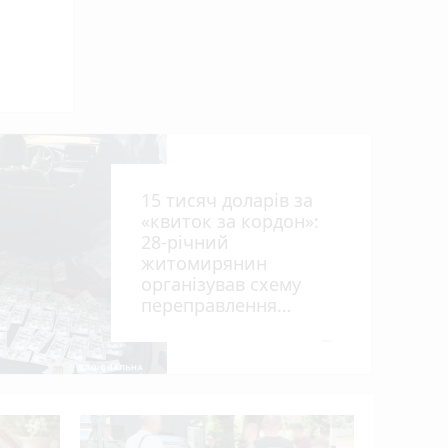
ниць
15 тисяч доларів за
«квиток за кордон»:
28-річний
житомирянин
організував схему
рії
переправлення
оків
чоловіків призовного
віку за межі країни
photo_camera