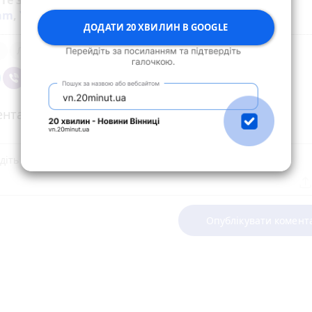
йте за новинами Житомира у
Facebook
,
Telegram
,
ram
,
YouTube
та
Google
ДОДАТИ 20 ХВИЛИН В GOOGLE
я
Люди
нтарі
Опублікувати комент