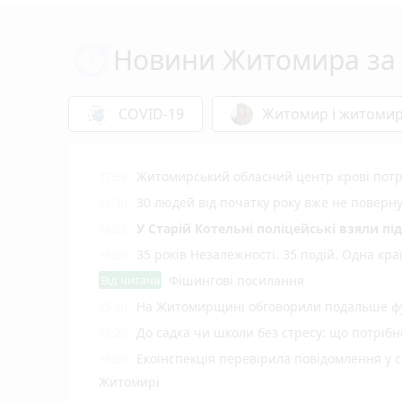
Новини Житомира за 
COVID-19
Житомир і житоми
Житомирський обласний центр крові потр
17:55
30 людей від початку року вже не повер
16:30
У Старій Котельні поліцейські взяли пі
16:08
35 років Незалежності. 35 подій. Одна кра
16:00
Від читача
Фішингові посилання
На Житомирщині обговорили подальше фу
15:40
До садка чи школи без стресу: що потріб
15:20
Екоінспекція перевірила повідомлення у с
15:00
Житомирі