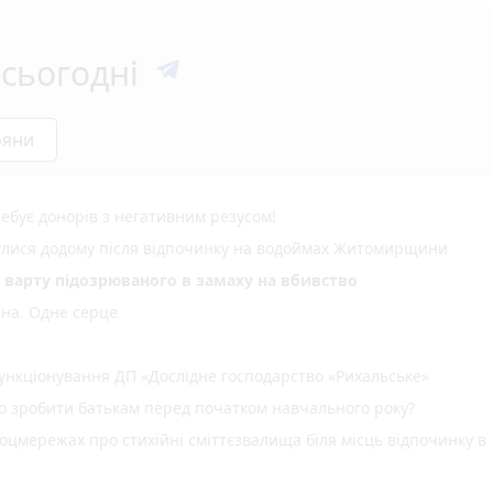
сьогодні
ряни
ебує донорів з негативним резусом!
нулися додому після відпочинку на водоймах Житомирщини
д варту підозрюваного в замаху на вбивство
їна. Одне серце
нкціонування ДП «Дослідне господарство «Рихальське»
но зробити батькам перед початком навчального року?
оцмережах про стихійні сміттєзвалища біля місць відпочинку в