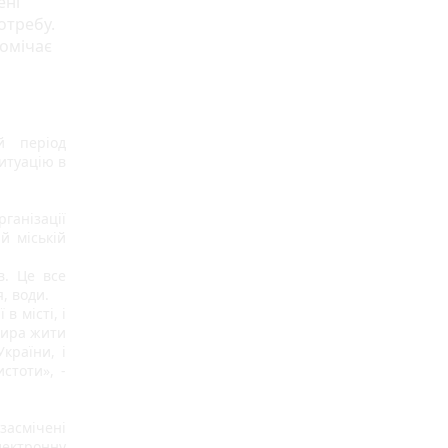
ені
отребу.
помічає
 період 
итуацію в 
ганізації 
 міській 
. Це все 
, води. 
 місті, і 
ира жити 
раїни, і 
тоти», - 
засмічені 
ектронну 