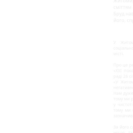
Житомир
сміттям 
Бруд нав
його, с
У Житом
соціально
місті.
Про це ро
«ХХІ пок
раді 26 с
«У Житом
негативно
Нам дуже 
тому ми 
у чистот
тому ми 
зазначив 
За його с
місця та