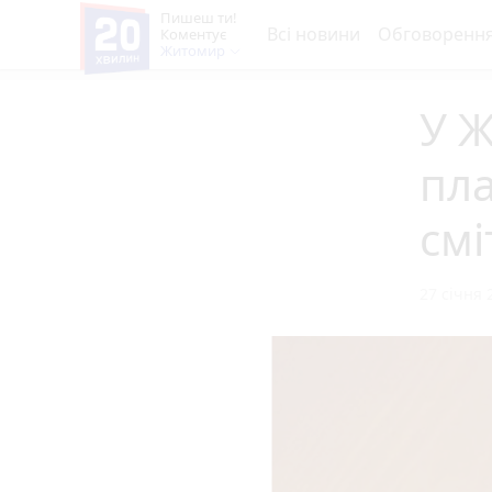
Пишеш ти!
Всі новини
Обговоренн
Коментує
Житомир
У 
пла
смі
27 січня 