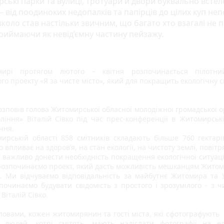
ські парки та вулиці, тротуари й двори буквально встел
– від поодиноких недопалків та папірців до цілих куп неп
коло став настільки звичним, що багато хто взагалі не 
приймаючи як невід’ємну частину пейзажу.
ирі протягом лютого – квітня розпочинається пілотний
го проекту «Я за чисте місто», який для покращить екологічну с
зповів голова Житомирської обласної молодіжної громадської ор
оління» Віталій Сівко під час прес-конференції в Житомирській
ічня.
ирській області 858 смітників складають більше 760 гектарів
 впливає на здоров’я, на стан екології, на чистоту землі, повітря
важливо донести необхідність покращення екологічної ситуації в
розпочинаємо проект, який дасть можливість мешканцям Житом
і. Ми відчуваємо відповідальність за майбутнє Житомира та Ук
починаємо будувати свідомість з простого і зрозумілого - з чис
Віталій Сівко.
ловами, кожен житомирянин та гості міста, які сфотографують  
 людей, котрі смітять, мають надіслати фотографії на ел