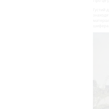
Про це 
Густий 
знаходя
матеріал
шифера