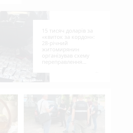
15 тисяч доларів за
«квиток за кордон»:
рії
28-річний
житомирянин
оків
організував схему
переправлення
чоловіків призовного
віку за межі країни
photo_camera
У ДТП біл
вантажів
деблокув