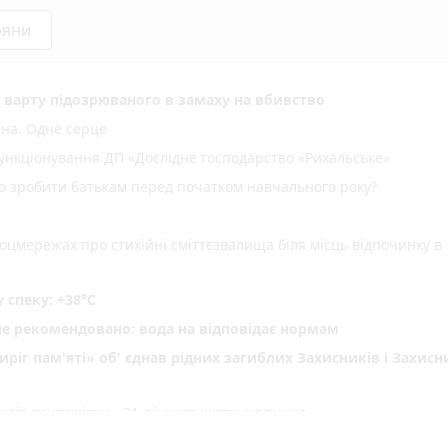
ряни
д варту підозрюваного в замаху на вбивство
їна. Одне серце
нкціонування ДП «Дослідне господарство «Рихальське»
но зробити батькам перед початком навчального року?
оцмережах про стихійні сміттєзвалища біля місць відпочинку в
спеку: +38°C
не рекомендовано: вода на відповідає нормам
ріг пам'яті» об' єднав рідних загиблих Захисників і Захис
водія вантажівки - 21-річного житомирянина
ення ВЛК помер чоловік