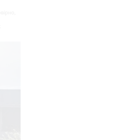
овірно,
к