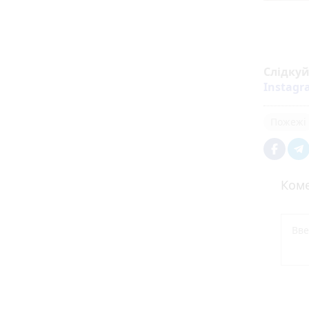
Слідку
Instag
Пожежі
Коме