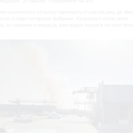
редакцію "20 хвилин" повідомили читачі.
дим оранжевого кольору піднімається над місцем, де, йм
ться склади паперової фабрики. На момент написання
у, за словами очевидців, вже видно полум'я та чути тріс
.