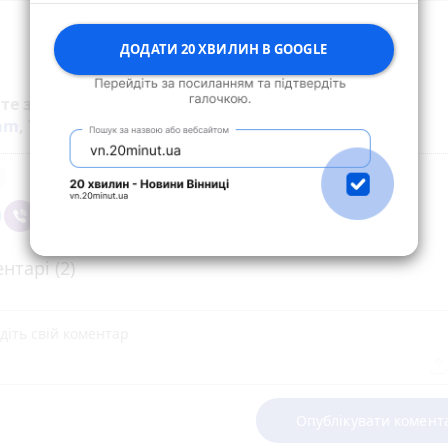
ДОДАТИ 20 ХВИЛИН В GOOGLE
йте за новинами Житомира у
Facebook
,
Telegram
,
ram
,
YouTube
та
Google
нтарі (2)
Опублікувати комент