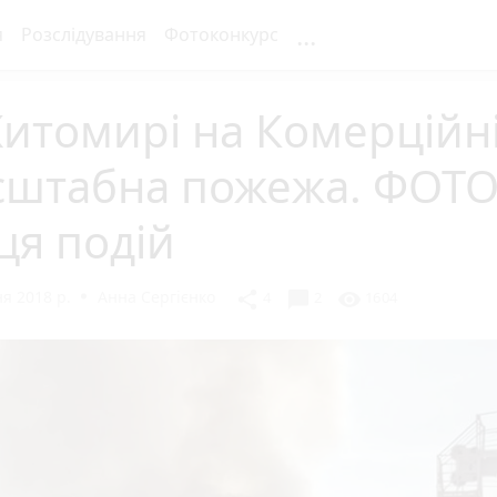
...
я
Розслідування
Фотоконкурс
итомирі на Комерційні
сштабна пожежа. ФОТО
ця подій
я 2018 р.
Анна Сергієнко
chat_bubble
share
visibility
4
2
1604