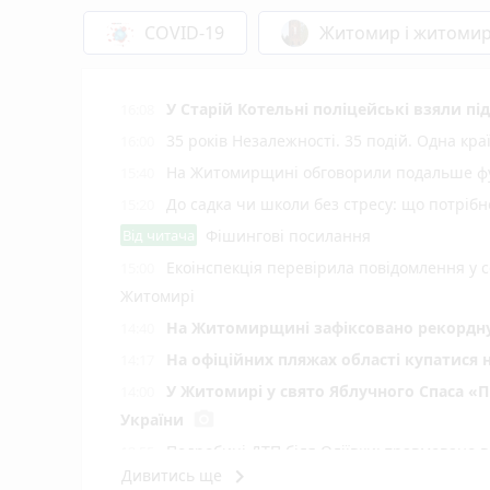
COVID-19
Житомир і житоми
У Старій Котельні поліцейські взяли пі
16:08
35 років Незалежності. 35 подій. Одна кра
16:00
На Житомирщині обговорили подальше фу
15:40
До садка чи школи без стресу: що потріб
15:20
Від читача
Фішингові посилання
Екоінспекція перевірила повідомлення у с
15:00
Житомирі
Н️а Житомирщині зафіксовано рекордну 
14:40
На офіційних пляжах області купатися 
14:17
У Житомирі у свято Яблучного Спаса «Пи
14:00
photo_camera
України
Подробиці ДТП біля Оліївки: травмовано 
12:55
keyboard_arrow_right
Дивитись ще
У Коростенському ТЦК під час проходж
12:40