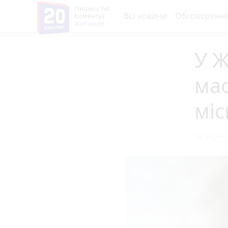
Пишеш ти!
Всі новини
Обговоренн
Коментує
Житомир
У Ж
ма
міс
18 вересн