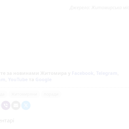
Джерело: Житомирська міс
йте за новинами Житомира у
Facebook
,
Telegram
,
ram
,
YouTube
та
Google
да
Житомиряни
поради
нтарі