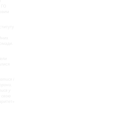
и
з ГО
ковим
ституту
йних
ромади.
вели
алися
атися і
орони.
ися у
и свою
аритет»