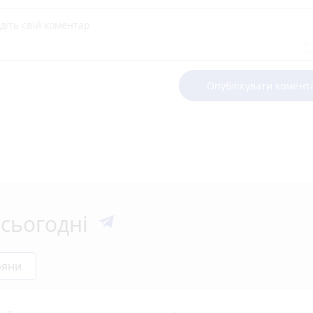
Опублікувати комент
сьогодні
ряни