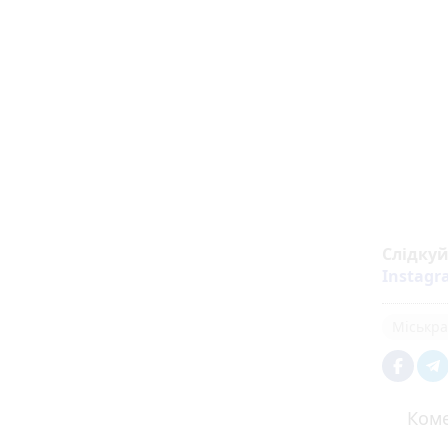
Слідку
Instag
Міськра
Коме