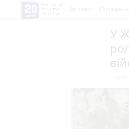
Пишеш ти!
Всі новини
Обговоренн
Коментує
Житомир
У 
рол
вій
6 березня