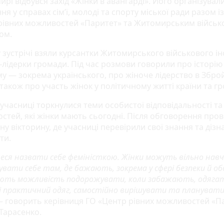
рі відбувся захід «Жінки в авангарді». Його організувал
ня у справах сім’ї, молоді та спорту міської ради разом і
рівних можливостей «Паритет» та Житомирським війсь
ом.
 зустрічі взяли курсантки Житомирського військового ін
-лідерки громади. Під час розмови говорили про історію
му — зокрема українського, про жіноче лідерство в Збро
 також про участь жінок у політичному житті країни та г
учасниці торкнулися теми особистої відповідальності та
стей, які жінки мають сьогодні. Після обговорення про
у вікторину, де учасниці перевірили свої знання та дізн
ти.
теся назвати себе феміністкою. Жінки можуть вільно навч
увати себе там, де бажають, зокрема у сфері безпеки й об
ють можливість подорожувати, коли забажають, одягат
 і практичний одяг, самостійно вирішувати та плануват
 говорить керівниця ГО «Центр рівних можливостей «П
 Тарасенко.