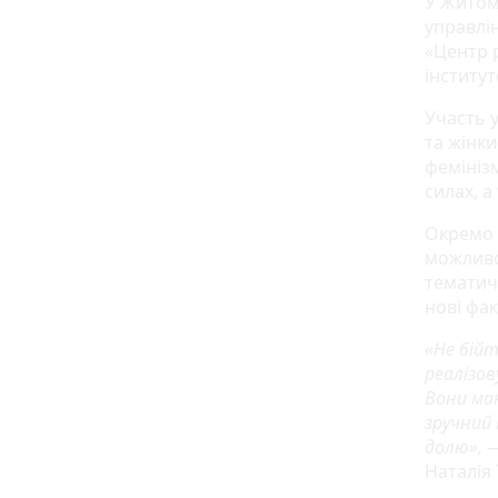
У Житоми
управлін
«Центр 
інститут
Участь у
та жінки
фемініз
силах, а
Окремо 
можливо
тематичн
нові фак
«Не бій
реалізов
Вони ма
зручний
долю»,
—
Наталія