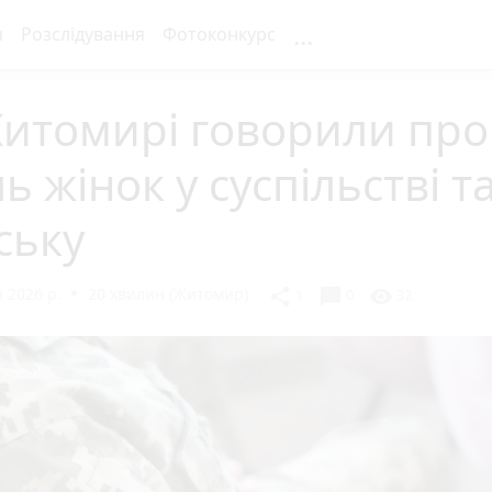
...
я
Розслідування
Фотоконкурс
Житомирі говорили про
ь жінок у суспільстві т
ську
 2026 р.
20 хвилин (Житомир)
chat_bubble
share
visibility
1
0
32