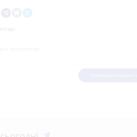
нтарі
Опублікувати комент
сьогодні