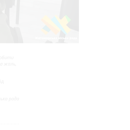
робити
на жаль,
ід
ька рада