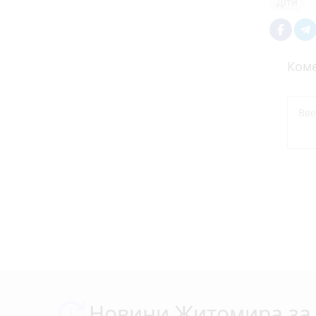
Діти
Коме
Новини Житомира за 