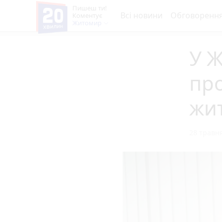
Пишеш ти!
Всі новини
Обговоренн
Коментує
Житомир
У Ж
про
жи
28 травня