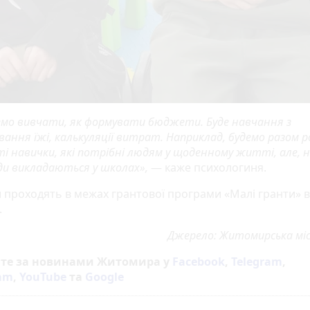
емо вивчати, як формувати бюджети. Буде навчання з
ання їжі, калькуляції витрат. Наприклад, будемо разом 
 ті навички, які потрібні людям у щоденному житті, але, 
ди викладаються у школах»,
— каже психологиня.
и проходять в межах грантової програми «Малі гранти» в
.
Джерело: Житомирська міс
йте за новинами Житомира у
Facebook
,
Telegram
,
ram
,
YouTube
та
Google