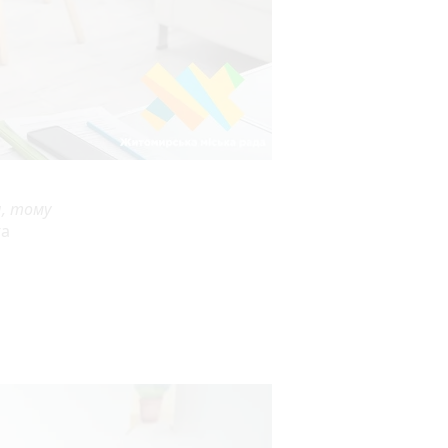
я, тому
га