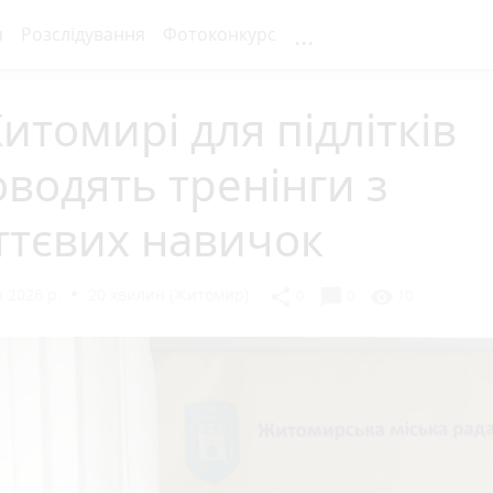
...
я
Розслідування
Фотоконкурс
итомирі для підлітків
водять тренінги з
ттєвих навичок
 2026 р.
20 хвилин (Житомир)
chat_bubble
share
visibility
0
0
10