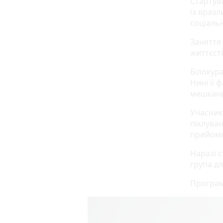
Стартува
із вразл
соціальн
Заняття
життєст
Білокур
Нині її 
мешканц
Учасники
піклуван
прийомни
Наразі с
група дл
Програм