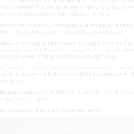
в цикл тренінгів із утвердження життєвих навичок для пі
ивих категорій. Їх організував Житомирський міський це
их служб міської ради у партнерстві з ГО "Клас".
 проводить психологиня та соціальна менеджерка центр
ійкості Білокуракинської громади Ольга Бенедицька.
акинська громада — релокована громада з Луганської обл
фахівці працюють у Житомирі та надають послуги як свої
ям, так і іншим людям, які потребують підтримки.
 тренінгів — діти-сироти та діти, позбавлені батьківськ
ня, які виховуються в сім'ях опікунів та піклувальників , 
х сім'ях .
тартувала перша група для дітей віком 13–14 років. Нас
я підлітків 15–17 років.
а складається із восьми практичних занять.