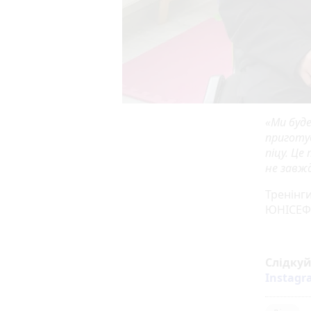
«Ми буд
приготув
піцу. Це
не завж
Тренінг
ЮНІСЕФ
Слідку
Instag