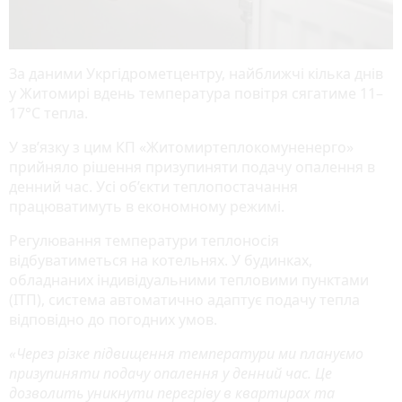
За даними Укргідрометцентру, найближчі кілька днів
у Житомирі вдень температура повітря сягатиме 11–
17°C тепла.
У зв’язку з цим КП «Житомиртеплокомуненерго»
прийняло рішення призупиняти подачу опалення в
денний час. Усі об’єкти теплопостачання
працюватимуть в економному режимі.
Регулювання температури теплоносія
відбуватиметься на котельнях. У будинках,
обладнаних індивідуальними тепловими пунктами
(ІТП), система автоматично адаптує подачу тепла
відповідно до погодних умов.
«Через різке підвищення температури ми плануємо
призупиняти подачу опалення у денний час. Це
дозволить уникнути перегріву в квартирах та