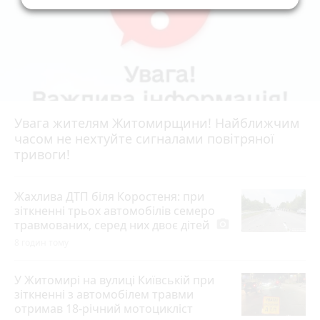
Увага жителям Житомирщини! Найближчим
часом не нехтуйте сигналами повітряної
тривоги!
Жахлива ДТП біля Коростеня: при
зіткненні трьох автомобілів семеро
травмованих, серед них двоє дітей
photo_camera
8 годин тому
У Житомирі на вулиці Київській при
зіткненні з автомобілем травми
отримав 18-річний мотоцикліст