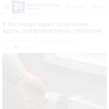
Пишеш ти! Коментує
Всі новини
Обговорен
Житомир
У Житомирі через потепління
вдень призупинятимуть опалення
5 березня 2025 р.
20 хвилин (Житомир)
chat_bubble
share
visibility
1
0
60