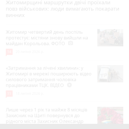
Житомирщині маршрутки двічі проїхали
17 липня 2026 р.
повз військових: люди вимагають покарати
винних
Житомир четвертий день поспіль
протестує: містяни знову вийшли на
майдан Корольова. ФОТО
photo_camera
14
20 липня 2026 р.
«Затримання за лічені хвилини»: у
Житомирі в мережі поширюють відео
силового затримання чоловіка
працівниками ТЦК. ВІДЕО
play_circle_filled
11
18 липня 2026 р.
Лише через 1 рік та майже 8 місяців
Захисник на Щиті повернувся до
рідного міста Захисник Олександр
Піонткевич