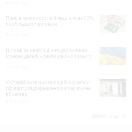
6 годин тому
Пенсія може зрости більш ніж на 50%:
як збільшити виплати
9 годин тому
Штраф за неволодіння державною
мовою: деталі нового законопроєкту
9 годин тому
У Старій Котельні поліцейські взяли
під варту підозрюваного в замаху на
вбивство
Вчора о 16:08
keyboard_arrow_right
Дивитись ще