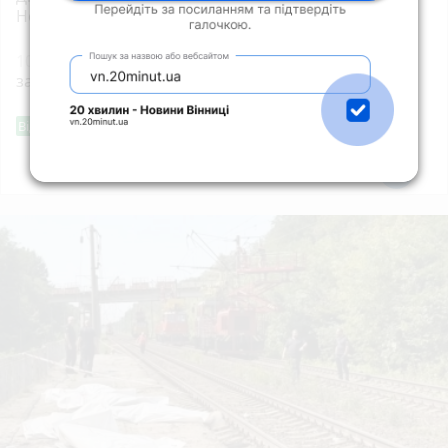
Незалежності України
10:00
Яблучний Спас 2026 — що суворо
заборонено робити цього дня
Фішингові посилання
Від читача
Всі новини
Підпишись