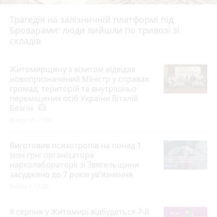
Трагедія на залізничній платформі під
Броварами: люди вийшли по тривозі зі
складів
Житомирщину з візитом відвідав
новопризначений Міністр у справах
громад, територій та внутрішньо
переміщених осіб України Віталій
Безгін
photo_camera
Вчора об 11:00
Виготовив психотропів на понад 1
млн грн: організатора
нарколабораторії зі Звягельщини
засуджено до 7 років ув'язнення
Вчора о 12:20
8 серпня у Житомирі відбудеться 7-й