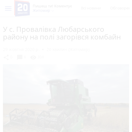
Пишеш ти! Коментує
Всі новини
Обговорен
Житомир
У с. Провалівка Любарського
району на полі загорівся комбайн
29 жовтня 2020 р.
20 хвилин (Житомир)
chat_bubble
share
visibility
0
0
308