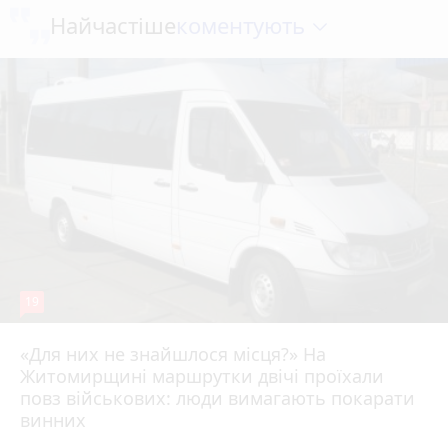
коментують
Найчастіше
19
«Для них не знайшлося місця?» На
Житомирщині маршрутки двічі проїхали
17 липня 2026 р.
повз військових: люди вимагають покарати
винних