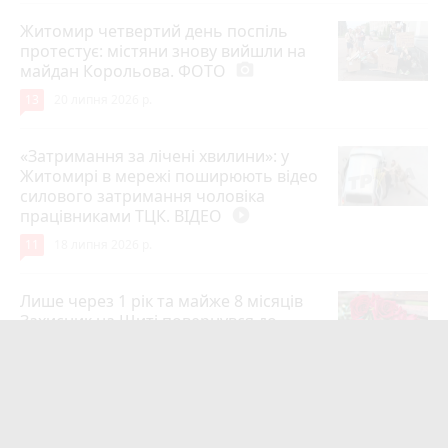
Житомир четвертий день поспіль
протестує: містяни знову вийшли на
майдан Корольова. ФОТО
photo_camera
13
20 липня 2026 р.
«Затримання за лічені хвилини»: у
Житомирі в мережі поширюють відео
силового затримання чоловіка
працівниками ТЦК. ВІДЕО
play_circle_filled
11
18 липня 2026 р.
Лише через 1 рік та майже 8 місяців
Захисник на Щиті повернувся до
рідного міста Захисник Олександр
Піонткевич
6
13 липня 2026 р.
Тарифи на холодну воду в містах