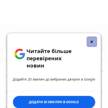
Новини Житомира за сьогодні
×
Читайте більше
COVID-19
Житомир і житомиряни
перевірених
новин
11:00
Поки мати "відпочивала" зі спиртним, дитина
отримала обмороження - суд виніс вирок
Додайте 20 хвилин до вибраних джерел в Google
10:40
У Житомирі 15–16 серпня відбудеться XI
турнір із плавання на відкритій воді «TETERIV OPEN»
10:18
У Житомирі затвердили програму заходів до
ДОДАТИ 20 ХВИЛИН В GOOGLE
Дня Державного Прапора та 35-ї річниці