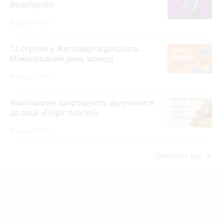
Велопробіг
Вчора о 14:39
12 серпня у Житомирі відзначать
Міжнародний день молоді
Вчора о 15:51
Житомирян запрошують долучитися
до акції «Пиріг пам’яті»
Вчора о 15:00
keyboard_arrow_right
Дивитись ще