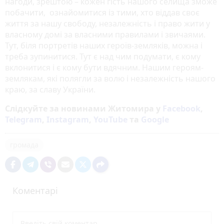
нагоди, зрештою – кожен гість нашого селища зможе
побачити, ознайомитися із тими, хто віддав своє
життя за нашу свободу, незалежність і право жити у
власному домі за власними правилами і звичаями.
Тут, біля портретів наших героїв-земляків, можна і
треба зупинитися. Тут є над чим подумати, є кому
вклонитися і є кому бути вдячним. Нашим героям-
землякам, які полягли за волю і незалежність нашого
краю, за славу України.
Слідкуйте за новинами Житомира у
Facebook
,
Telegram
,
Instagram
,
YouTube
та
Google
громада
Коментарі