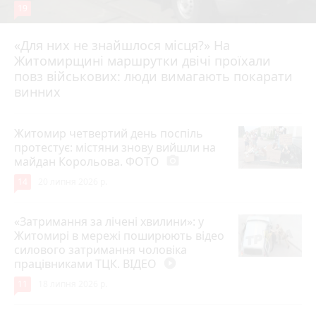
19
«Для них не знайшлося місця?» На
Житомирщині маршрутки двічі проїхали
17 липня 2026 р.
повз військових: люди вимагають покарати
винних
Житомир четвертий день поспіль
протестує: містяни знову вийшли на
майдан Корольова. ФОТО
photo_camera
14
20 липня 2026 р.
«Затримання за лічені хвилини»: у
Житомирі в мережі поширюють відео
силового затримання чоловіка
працівниками ТЦК. ВІДЕО
play_circle_filled
11
18 липня 2026 р.