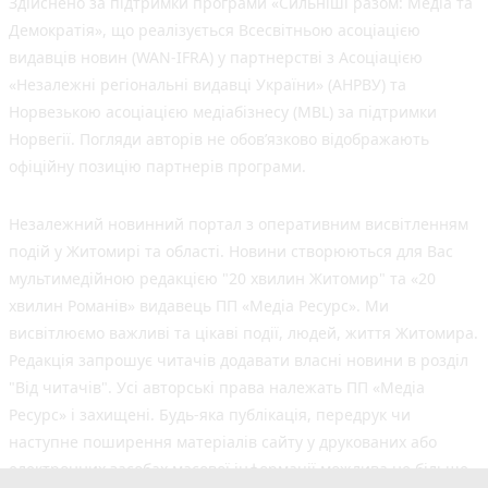
Здійснено за підтримки програми «Сильніші разом: Медіа та
Демократія», що реалізується Всесвітньою асоціацією
видавців новин (WAN-IFRA) у партнерстві з Асоціацією
«Незалежні регіональні видавці України» (АНРВУ) та
Норвезькою асоціацією медіабізнесу (MBL) за підтримки
Норвегії. Погляди авторів не обов’язково відображають
офіційну позицію партнерів програми.
Незалежний новинний портал з оперативним висвітленням
подій у Житомирі та області. Новини створюються для Вас
мультимедійною редакцією "20 хвилин Житомир" та «20
хвилин Романів» видавець ПП «Медіа Ресурс». Ми
висвітлюємо важливі та цікаві події, людей, життя Житомира.
Редакція запрошує читачів додавати власні новини в розділ
"Від читачів". Усі авторські права належать ПП «Медіа
Ресурс» і захищені. Будь-яка публiкацiя, передрук чи
наступне поширення матеріалів сайту у друкованих або
електронних засобах масової інформації можлива не більше