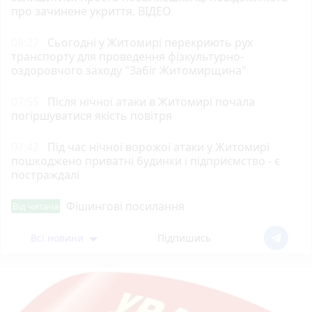
про зачинене укриття. ВІДЕО
08:27
Сьогодні у Житомирі перекриють рух
транспорту для проведення фізкультурно-
оздоровчого заходу "Забіг Житомирщина"
07:55
Після нічної атаки в Житомирі почала
погіршуватися якість повітря
07:42
Під час нічної ворожої атаки у Житомирі
пошкоджено приватні будинки і підприємство - є
постраждалі
Фішингові посилання
Від читача
Всі новини
Підпишись