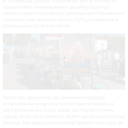
А, наприклад, процес озеленення або ж конкретно
предметного впорядкування дизайну території
навколо адміністративного приміщення Романівської
селищної ради відтепер мусить бути узгодженим із
розміщеною тут Алеєю героїв.
Тепер про аргументи, які лунали напередодні
встановлення модулів із портретами загиблих на
війні романівчан. Хтось казав, що поряд із Алеєю
героїв, якщо така з’явиться обабіч центральної площі
селища, вже давно розміщений Будинок культури, де