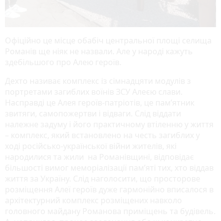
Офіційно це місце обабіч центральної площі селища
Романів ще ніяк не назвали. Але у народі кажуть
здебільшого про Алею героїв.
Дехто називає комплекс із сімнадцяти модулів з
портретами загиблих воїнів ЗСУ Алеєю слави.
Насправді це Алея героїв-патріотів, це пам’ятник
звитяги, самопожертви і відваги. Слід віддати
належне задуму і його практичному втіленню у життя
– комплекс, який встановлено на честь загиблих у
ході російсько-української війни жителів, які
народилися та жили на Романівщині, відповідає
більшості вимог меморіалізації пам’яті тих, хто віддав
життя за Україну. Слід наголосити, що просторове
розміщення Алеї героїв дуже гармонійно вписалося в
архітектурний комплекс розміщених навколо
головного майдану Романова приміщень та будівель.