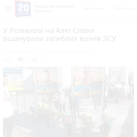
Пишеш ти! Коментує
Всі новини
Обговорен
Житомир
У Романові на Алеї Слави
вшанували загиблих воїнів ЗСУ
6 жовтня 2023 р.
20 хвилин (Житомир)
chat_bubble
share
visibility
0
0
128