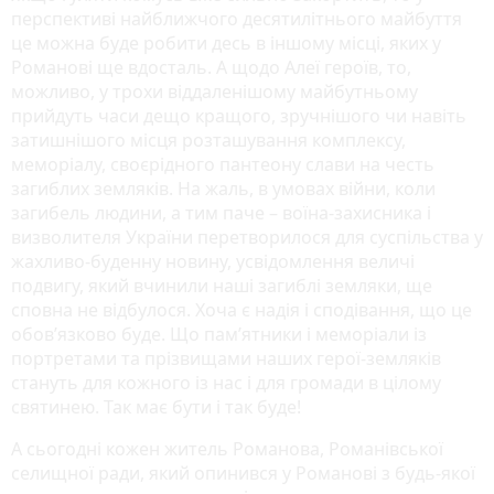
перспективі найближчого десятилітнього майбуття
це можна буде робити десь в іншому місці, яких у
Романові ще вдосталь. А щодо Алеї героїв, то,
можливо, у трохи віддаленішому майбутньому
прийдуть часи дещо кращого, зручнішого чи навіть
затишнішого місця розташування комплексу,
меморіалу, своєрідного пантеону слави на честь
загиблих земляків. На жаль, в умовах війни, коли
загибель людини, а тим паче – воїна-захисника і
визволителя України перетворилося для суспільства у
жахливо-буденну новину, усвідомлення величі
подвигу, який вчинили наші загиблі земляки, ще
сповна не відбулося. Хоча є надія і сподівання, що це
обов’язково буде. Що пам’ятники і меморіали із
портретами та прізвищами наших герої-земляків
стануть для кожного із нас і для громади в цілому
святинею. Так має бути і так буде!
А сьогодні кожен житель Романова, Романівської
селищної ради, який опинився у Романові з будь-якої