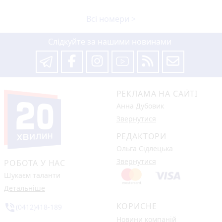
Всі номери >
Слідкуйте за нашими новинами
РЕКЛАМА НА САЙТІ
Анна Дубовик
Звернутися
РЕДАКТОРИ
Ольга Сідлецька
Звернутися
РОБОТА У НАС
Шукаєм таланти
Детальніше
КОРИСНЕ
phone_in_talk
(0412)418-189
Новини компаній