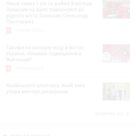
Лише через 1 рік та майже 8 місяців
Захисник на Щиті повернувся до
рідного міста Захисник Олександр
Піонткевич
6
13 липня 2026 р.
Тарифи на холодну воду в містах
України. Чекаємо підвищення в
Житомирі?
6
14 липня 2026 р.
Маленького хлопчика, який зник
учора ввечері, розшукали
keyboard_arrow_right
Дивитись ще