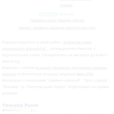
Огляди
Правила користування сайтом
Умови і правила надання платного доступу
Редакція керується в своїй роботі
"Кодексом етики
українського журналіста"
, затвердженим Комісією з
журналістської етики. Поскаржитись на матеріал до Комісії
можна
тут
Видання є членом
Асоціації Незалежні регіональні видавці
України
та Всесвітньої асоціації видавців
WAN-IFRA
Матеріали з позначками "Новини компаній", "Прес-служба",
"Реклама" та "Партнерський проєкт" опубліковані на правах
реклами.