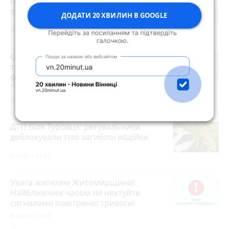
Після нічної атаки в Житомирі почала
погіршуватися якість повітря
ДОДАТИ 20 ХВИЛИН В GOOGLE
за годину
Сьогодні у Житомирі перекриють рух
транспорту для проведення
фізкультурно-оздоровчого заходу
"Забіг Житомирщина"
за годину
ДТП біля Туровця: рятувальники
деблокували тіло загиблої водійки
Вчора о 17:11
Увага жителям Житомирщини!
Найближчим часом не нехтуйте
сигналами повітряної тривоги!
Вчора о 22:00