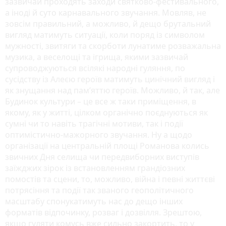
зазвичай проходять заходи святково-фестивального,
а іноді й суто карнавального звучання. Мовляв, не
зовсім правильний, а можливо, й дещо брутальний
вигляд матимуть ситуації, коли поряд із символом
мужності, звитяги та скорботи лунатиме розважальна
музика, а веселощі та ігрища, якими зазвичай
супроводжуються всілякі народні гуляння, по
сусідству із Алеєю героїв матимуть цинічний вигляд і
як знущання над пам’яттю героїв. Можливо, й так, але
Будинок культури – це все ж таки приміщення, в
якому, як у житті, цілком органічно поєднуються як
сумні чи то навіть трагічні мотиви, так і події
оптимістично-мажорного звучання. Ну а щодо
організації на центральній площі Романова колись
звичних Дня селища чи передвиборних виступів
заїжджих зірок із встановленням грандіозних
помостів та сцени, то, можливо, війна і певні життєві
потрясіння та події так званого геополітичного
масштабу спонукатимуть нас до дещо інших
форматів відпочинку, розваг і дозвілля. Зрештою,
якщо гуляти комусь вже сильно закортить, то у