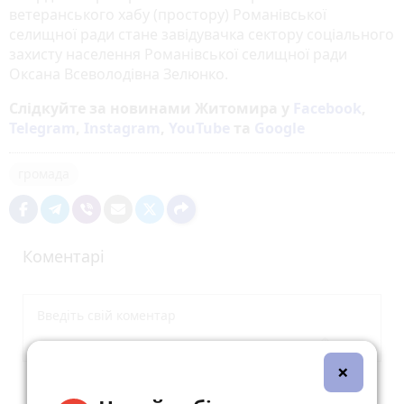
ветеранського хабу (простору) Романівської
селищної ради стане завідувачка сектору соціального
захисту населення Романівської селищної ради
Оксана Всеволодівна Зелюнко.
Слідкуйте за новинами Житомира у
Facebook
,
Telegram
,
Instagram
,
YouTube
та
Google
громада
Коментарі
×
Опублікувати коментар