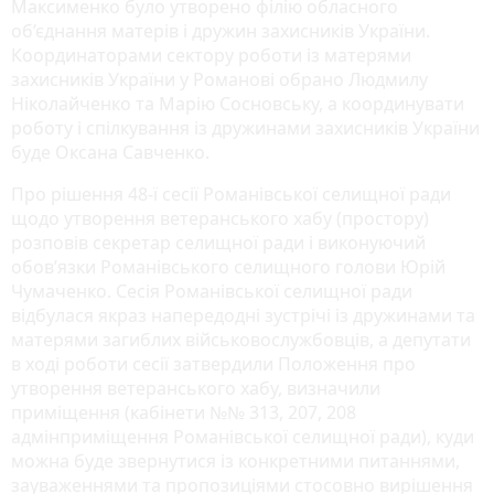
Максименко було утворено філію обласного
об’єднання матерів і дружин захисників України.
Координаторами сектору роботи із матерями
захисників України у Романові обрано Людмилу
Ніколайченко та Марію Сосновську, а координувати
роботу і спілкування із дружинами захисників України
буде Оксана Савченко.
Про рішення 48-ї сесії Романівської селищної ради
щодо утворення ветеранського хабу (простору)
розповів секретар селищної ради і виконуючий
обов’язки Романівського селищного голови Юрій
Чумаченко. Сесія Романівської селищної ради
відбулася якраз напередодні зустрічі із дружинами та
матерями загиблих військовослужбовців, а депутати
в ході роботи сесії затвердили Положення про
утворення ветеранського хабу, визначили
приміщення (кабінети №№ 313, 207, 208
адмінприміщення Романівської селищної ради), куди
можна буде звернутися із конкретними питаннями,
зауваженнями та пропозиціями стосовно вирішення