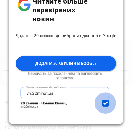
Читайте більше
перевірених
новин
Додайте 20 хвилин до вибраних джерел в Google
Новини Житомира за сьогодні
ДОДАТИ 20 ХВИЛИН В GOOGLE
COVID-19
Житомир і житомиряни
17:55
Жителя Потіївської громади судитимуть за
умисне вбивство своєї співмешканки
17:21
Прокуратура через суд домоглася
повернення громаді земельної ділянки вартістю
понад 1,5 млн грн у центрі Житомира