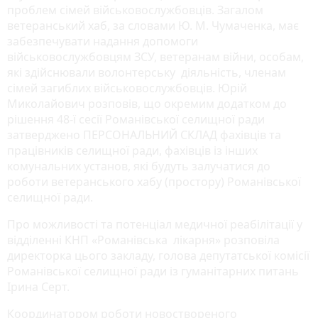
проблем сімей військовослужбовців. Загалом
ветеранський хаб, за словами Ю. М. Чумаченка, має
забезпечувати надання допомоги
військовослужбовцям ЗСУ, ветеранам війни, особам,
які здійснювали волонтерську діяльність, членам
сімей загиблих військовослужбовців. Юрій
Миколайович розповів, що окремим додатком до
рішення 48-ї сесії Романівської селищної ради
затверджено ПЕРСОНАЛЬНИЙ СКЛАД фахівців та
працівників селищної ради, фахівців із інших
комунальних установ, які будуть залучатися до
роботи ветеранського хабу (простору) Романівської
селищної ради.
Про можливості та потенціал медичної реабілітації у
відділенні КНП «Романівська лікарня» розповіла
директорка цього закладу, голова депутатської комісії
Романівської селищної ради із гуманітарних питань
Ірина Серт.
Координатором роботи новоствореного