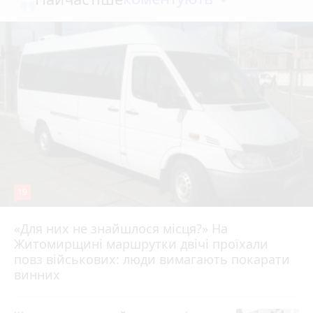
19
«Для них не знайшлося місця?» На
Житомирщині маршрутки двічі проїхали
17 липня 2026 р.
повз військових: люди вимагають покарати
винних