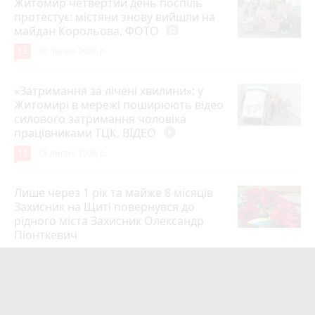
Житомир четвертий день поспіль
протестує: містяни знову вийшли на
майдан Корольова. ФОТО
photo_camera
13
20 липня 2026 р.
«Затримання за лічені хвилини»: у
Житомирі в мережі поширюють відео
силового затримання чоловіка
працівниками ТЦК. ВІДЕО
play_circle_filled
11
18 липня 2026 р.
Лише через 1 рік та майже 8 місяців
Захисник на Щиті повернувся до
рідного міста Захисник Олександр
Піонткевич
6
13 липня 2026 р.
Тарифи на холодну воду в містах
України. Чекаємо підвищення в