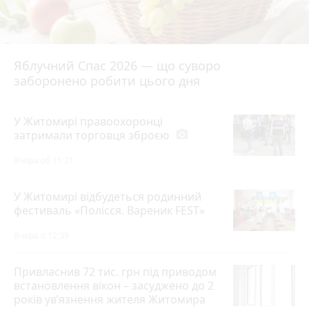
Яблучний Спас 2026 — що суворо
заборонено робити цього дня
У Житомирі правоохоронці
затримали торговця зброєю
photo_camera
Вчора об 11:21
У Житомирі відбудеться родинний
фестиваль «Полісся. Вареник FEST»
Вчора о 12:39
Привласнив 72 тис. грн під приводом
встановлення вікон – засуджено до 2
років ув’язнення жителя Житомира