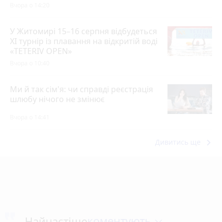
Вчора о 14:20
У Житомирі 15–16 серпня відбудеться
XI турнір із плавання на відкритій воді
«TETERIV OPEN»
Вчора о 10:40
Ми й так сім'я: чи справді реєстрація
шлюбу нічого не змінює
Вчора о 14:41
keyboard_arrow_right
Дивитись ще
коментують
Найчастіше