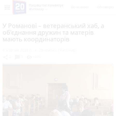
Пишеш ти! Коментує
Всі новини
Обговорен
Житомир
У Романові – ветеранський хаб, а
об'єднання дружин та матерів
мають координаторів
8 жовтня 2023 р.
20 хвилин (Житомир)
chat_bubble
share
visibility
2
0
1093