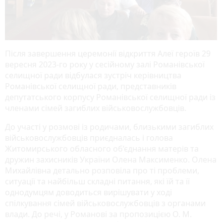
Після завершення церемонії відкриття Алеї героїв 29
вересня 2023-го року у сесійному залі Романівської
селищної ради відбулася зустріч керівництва
Романівської селищної ради, представників
депутатського корпусу Романівської селищної ради із
членами сімей загиблих військовослужбовців.
До участі у розмові із родичами, близькими загиблих
військовослужбовців приєдналась і голова
Житомирського обласного об’єднання матерів та
дружин захисників України Олена Максименко. Олена
Михайлівна детально розповіла про ті проблеми,
ситуації та найбільш складні питання, які їй та її
однодумцям доводиться вирішувати у ході
спілкування сімей військовослужбовців з органами
влади. До речі, у Романові за пропозицією О. М.