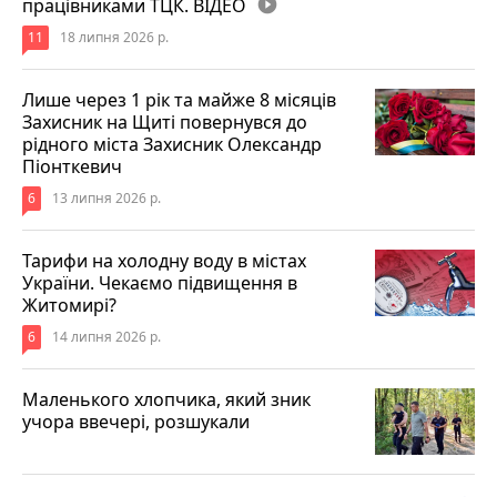
працівниками ТЦК. ВІДЕО
play_circle_filled
11
18 липня 2026 р.
Лише через 1 рік та майже 8 місяців
Захисник на Щиті повернувся до
рідного міста Захисник Олександр
Піонткевич
6
13 липня 2026 р.
Тарифи на холодну воду в містах
України. Чекаємо підвищення в
Житомирі?
6
14 липня 2026 р.
Маленького хлопчика, який зник
учора ввечері, розшукали