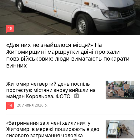
19
«Для них не знайшлося місця?» На
Житомирщині маршрутки двічі проїхали
17 липня 2026 р.
повз військових: люди вимагають покарати
винних
Житомир четвертий день поспіль
протестує: містяни знову вийшли на
майдан Корольова. ФОТО
photo_camera
14
20 липня 2026 р.
«Затримання за лічені хвилини»: у
Житомирі в мережі поширюють відео
силового затримання чоловіка