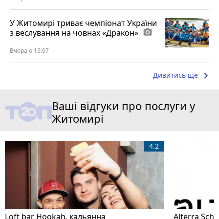
У Житомирі триває чемпіонат України
з веслування на човнах «Дракон»
photo_camera
Вчора о 15:07
keyboard_arrow_right
Дивитись ще
Ваші відгуки про послуги у
Житомирі
4.2
Loft bar Hookah, кальянна