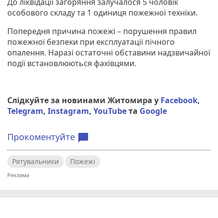
До ліквідації загоряння залучалося 5 чоловік
особового складу та 1 одиниця пожежної техніки.
Попередня причина пожежі – порушення правил
пожежної безпеки при експлуатації пічного
опалення. Наразі остаточні обставини надзвичайної
події встановлюються фахівцями.
Слідкуйте за новинами Житомира у
Facebook
,
Telegram
,
Instagram
,
YouTube
та
Google
Прокоментуйте
chat_bubble
Рятувальники
Пожежі