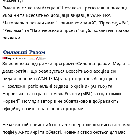
можна
тут
Видання є членом
Асоціації Незалежні регіональні видавці
України
та Всесвітньої асоціації видавців
WAN-IFRA
Матеріали з позначками "Новини компаній", "Прес-служба",
"Реклама" та "Партнерський проєкт" опубліковані на правах
реклами.
Здійснено за підтримки програми «Сильніші разом: Медіа та
Демократія», що реалізується Всесвітньою асоціацією
видавців новин (WAN-IFRA) у партнерстві з Асоціацією
«Незалежні регіональні видавці України» (АНРВУ) та
Норвезькою асоціацією медіабізнесу (MBL) за підтримки
Норвегії. Погляди авторів не обов’язково відображають
офіційну позицію партнерів програми.
Незалежний новинний портал з оперативним висвітленням
подій у Житомирі та області. Новини створюються для Вас