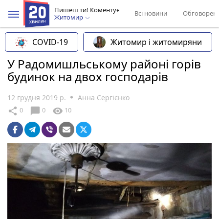
Пишеш ти! Коментує
Всі новини
Обговорен
Житомир
COVID-19
Житомир і житомиряни
У Радомишльському районі горів
будинок на двох господарів
12 грудня 2019 р.
Анна Сергієнко
chat_bubble
share
visibility
0
0
10