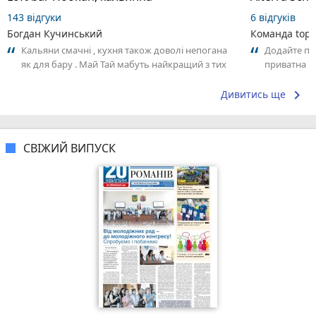
143 відгуки
6 відгуків
Богдан Кучинський
Команда top2
Кальяни смачні , кухня також доволі непогана
Додайте пер
як для бару . Май Тай мабуть найкращий з тих
приватна ш
що я куштував ) . Повернуся до...
досвідом – 
keyboard_arrow_right
Дивитись ще
СВІЖИЙ ВИПУСК