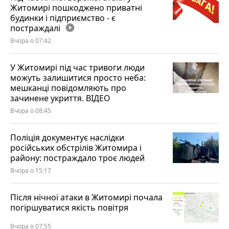
Житомирі пошкоджено приватні
будинки і підприємство - є
постраждалі
play_circle_filled
Вчора о 07:42
У Житомирі під час тривоги люди
можуть залишитися просто неба:
мешканці повідомляють про
зачинене укриття. ВІДЕО
Вчора о 08:45
Поліція документує наслідки
російських обстрілів Житомира і
району: постраждало троє людей
Вчора о 15:17
Після нічної атаки в Житомирі почала
погіршуватися якість повітря
Вчора о 07:55