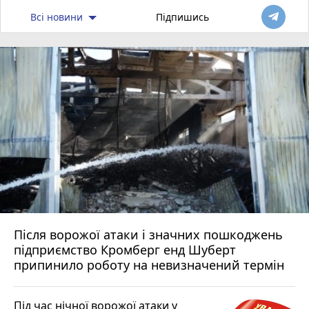
Всі новини
Підпишись
Після ворожої атаки і значних пошкоджень
підприємство Кромберг енд Шуберт
припинило роботу на невизначений термін
Під час нічної ворожої атаки у