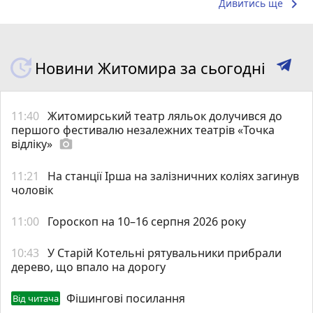
keyboard_arrow_right
Дивитись ще
Новини Житомира за сьогодні
11:40
Житомирський театр ляльок долучився до
першого фестивалю незалежних театрів «Точка
відліку»
photo_camera
11:21
На станції Ірша на залізничних коліях загинув
чоловік
11:00
Гороскоп на 10–16 серпня 2026 року
10:43
У Старій Котельні рятувальники прибрали
дерево, що впало на дорогу
Фішингові посилання
Від читача