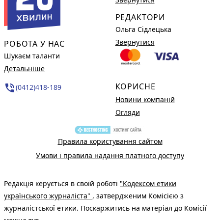
РЕДАКТОРИ
Ольга Сідлецька
Звернутися
РОБОТА У НАС
Шукаєм таланти
Детальніше
КОРИСНЕ
phone_in_talk
(0412)418-189
Новини компаній
Огляди
Правила користування сайтом
Умови і правила надання платного доступу
Редакція керується в своїй роботі
"Кодексом етики
українського журналіста"
, затвердженим Комісією з
журналістської етики. Поскаржитись на матеріал до Комісії