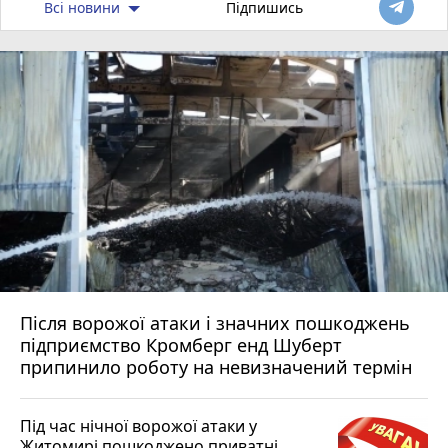
Всі новини
Підпишись
Після ворожої атаки і значних пошкоджень
підприємство Кромберг енд Шуберт
припинило роботу на невизначений термін
Під час нічної ворожої атаки у
Житомирі пошкоджено приватні