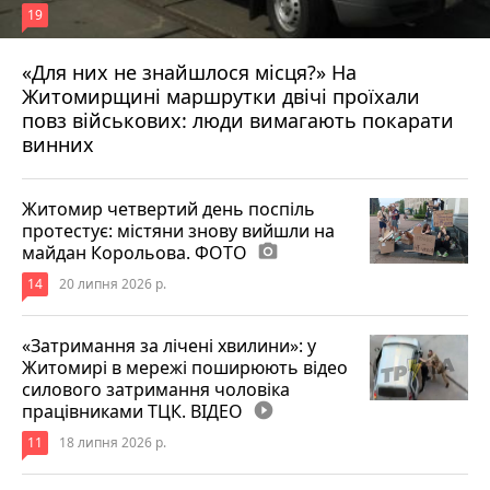
19
«Для них не знайшлося місця?» На
Житомирщині маршрутки двічі проїхали
17 липня 2026 р.
повз військових: люди вимагають покарати
винних
Житомир четвертий день поспіль
протестує: містяни знову вийшли на
майдан Корольова. ФОТО
photo_camera
14
20 липня 2026 р.
«Затримання за лічені хвилини»: у
Житомирі в мережі поширюють відео
силового затримання чоловіка
працівниками ТЦК. ВІДЕО
play_circle_filled
11
18 липня 2026 р.