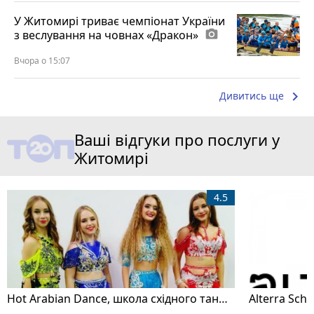
У Житомирі триває чемпіонат України
з веслування на човнах «Дракон»
photo_camera
Вчора о 15:07
keyboard_arrow_right
Дивитись ще
Ваші відгуки про послуги у
Житомирі
4.5
Hot Arabian Dance, школа східного танцю