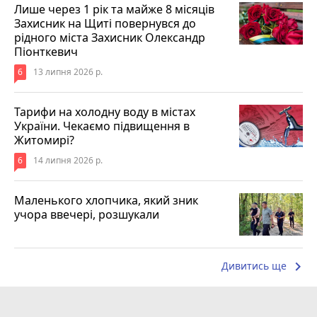
Лише через 1 рік та майже 8 місяців
Захисник на Щиті повернувся до
рідного міста Захисник Олександр
Піонткевич
6
13 липня 2026 р.
Тарифи на холодну воду в містах
України. Чекаємо підвищення в
Житомирі?
6
14 липня 2026 р.
Маленького хлопчика, який зник
учора ввечері, розшукали
keyboard_arrow_right
Дивитись ще