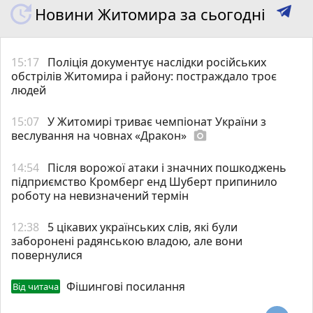
Новини Житомира за сьогодні
15:17
Поліція документує наслідки російських
обстрілів Житомира і району: постраждало троє
людей
15:07
У Житомирі триває чемпіонат України з
веслування на човнах «Дракон»
photo_camera
14:54
Після ворожої атаки і значних пошкоджень
підприємство Кромберг енд Шуберт припинило
роботу на невизначений термін
12:38
5 цікавих українських слів, які були
заборонені радянською владою, але вони
повернулися
Фішингові посилання
Від читача