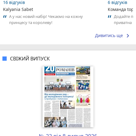
16 відгуків
6 відгуків
Kalyania Sabet
Команда top2
А у нас новий набір! Чекаємо на кожну
Додайте пер
принцесу та королеву!
приватна ш
досвідом – 
keyboard_arrow_right
Дивитись ще
СВІЖИЙ ВИПУСК