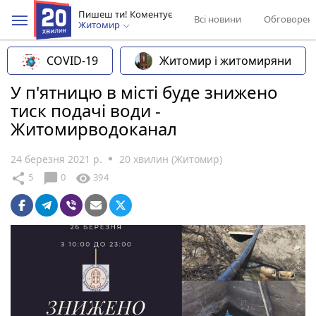
Пишеш ти! Коментує
Всі новини
Обговорен
Житомир
COVID-19
Житомир і житомиряни
У п'ятницю в місті буде знижено
тиск подачі води -
Житомирводоканал
24 березня 2021 р.
20 хвилин (Житомир)
chat_bubble
share
visibility
5
0
394